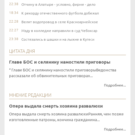
22:38
Отчиму в Алатыре - условно, фирме - дело
18:34
К рекорду отечественного футбола добежал
22:28
Велят водопровод в селе Красноармейское
22:27
Мзду в колледже направили в суд Чебоксар
23:38
Состязались в шашки и на лыжне в Кугеси
ЦИТАТА ДНЯ
Главе БОС и селянину намостили приговоры
Главе БОС и селянину намостили приговорыВедомства
рассказали об обвинительных приговорах...
Подробнее...
МНЕНИЕ РЕДАКЦИИ
Опера выдала смерть хозяина развалюхи
Опера выдала смерть хозяина развалюхиРанняя, чем позже
изготовленные патроны, кончина гражданина...
Подробнее...