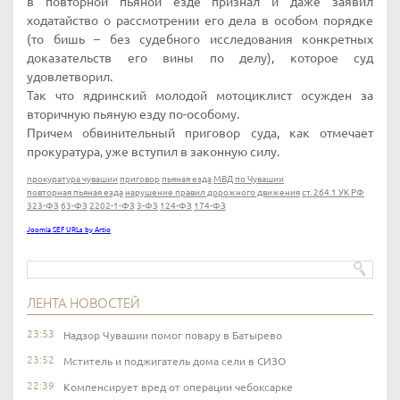
в повторной пьяной езде признал и даже заявил
ходатайство о рассмотрении его дела в особом порядке
(то бишь – без судебного исследования конкретных
доказательств его вины по делу), которое суд
удовлетворил.
Так что ядринский молодой мотоциклист осужден за
вторичную пьяную езду по-особому.
Причем обвинительный приговор суда, как отмечает
прокуратура, уже вступил в законную силу.
прокуратура чувашии
приговор
пьяная езда
МВД по Чувашии
повторная пьяная езда
нарушение правил дорожного движения
ст. 264.1 УК РФ
323-ФЗ
63-ФЗ
2202-1-ФЗ
3-ФЗ
124-ФЗ
174-ФЗ
Joomla SEF URLs by Artio
ЛЕНТА НОВОСТЕЙ
23:53
Надзор Чувашии помог повару в Батырево
23:52
Мститель и поджигатель дома сели в СИЗО
22:39
Компенсирует вред от операции чебоксарке