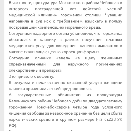
В частности, прокуратура Московского района Чебоксар в
интересах пострадавшей «от действий частной
медицинской клиники» горожанки столицы Чувашии
направила в суд иск с требованием взыскать в пользу
пострадавшей компенсацию морального вреда.
Сотрудники надзорного органа установили, что горожанка
обратилась в клинику в рамках получения платных
медицинских услуг для «введения тканевых имплантов в
мягкие ткани лица с целью коррекции формы».
Сотрудник клиники «ввел» «в щеку женщины»
«предназначенный для наружного применения»
«лекарственный препарат».
Это привело к дефекту.
В результате некачественно оказанной услуги женщине
клиника причинила легкий вред здоровью.
А государственные обвинители из прокуратуры
Калининского района Чебоксар добыли двадцатилетнему
горожанину Новочебоксарска четыре года условного
лишения свободы за незаконное хранение без цели сбыта
наркотических средств в крупном размере (ч.2 ст.228 УК
РФ).