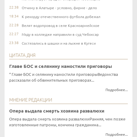
22:38
Отчиму в Алатыре - условно, фирме - дело
18:34
К рекорду отечественного футбола добежал
22:28
Велят водопровод в селе Красноармейское
22:27
Мзду в колледже направили в суд Чебоксар
23:38
Состязались в шашки и на лыжне в Кугеси
ЦИТАТА ДНЯ
Главе БОС и селянину намостили приговоры
Главе БОС и селянину намостили приговорыВедомства
рассказали об обвинительных приговорах...
Подробнее...
МНЕНИЕ РЕДАКЦИИ
Опера выдала смерть хозяина развалюхи
Опера выдала смерть хозяина развалюхиРанняя, чем позже
изготовленные патроны, кончина гражданина...
Подробнее...