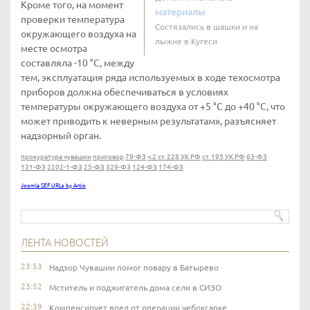
Кроме того, на момент
материалы
проверки температура
Состязались в шашки и на
окружающего воздуха на
лыжне в Кугеси
месте осмотра
составляла -10 °C, между
тем, эксплуатация ряда используемых в ходе техосмотра
приборов должна обеспечиваться в условиях
температуры окружающего воздуха от +5 °C до +40 °C, что
может приводить к неверным результатам», разъясняет
надзорный орган.
прокуратура чувашии
приговор
79-ФЗ
ч.2 ст. 228 УК РФ
ст. 195 УК РФ
63-ФЗ
131-ФЗ
2202-1-ФЗ
25-ФЗ
329-ФЗ
124-ФЗ
174-ФЗ
Joomla SEF URLs by Artio
ЛЕНТА НОВОСТЕЙ
23:53
Надзор Чувашии помог повару в Батырево
23:52
Мститель и поджигатель дома сели в СИЗО
22:39
Компенсирует вред от операции чебоксарке