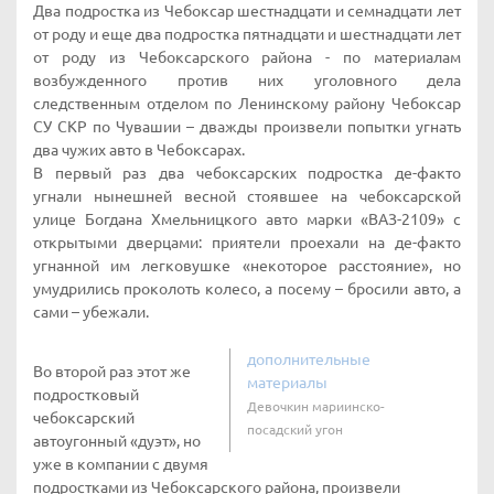
Два подростка из Чебоксар шестнадцати и семнадцати лет
от роду и еще два подростка пятнадцати и шестнадцати лет
от роду из Чебоксарского района - по материалам
возбужденного против них уголовного дела
следственным отделом по Ленинскому району Чебоксар
СУ СКР по Чувашии – дважды произвели попытки угнать
два чужих авто в Чебоксарах.
В первый раз два чебоксарских подростка де-факто
угнали нынешней весной стоявшее на чебоксарской
улице Богдана Хмельницкого авто марки «ВАЗ-2109» с
открытыми дверцами: приятели проехали на де-факто
угнанной им легковушке «некоторое расстояние», но
умудрились проколоть колесо, а посему – бросили авто, а
сами – убежали.
дополнительные
Во второй раз этот же
материалы
подростковый
Девочкин мариинско-
чебоксарский
посадский угон
автоугонный «дуэт», но
уже в компании с двумя
подростками из Чебоксарского района, произвели