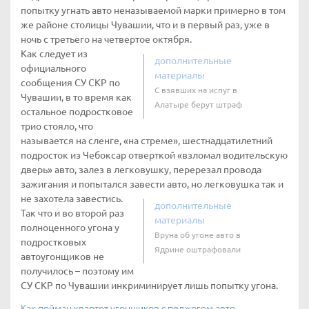
попытку угнать авто неназываемой марки примерно в том
же районе столицы Чувашии, что и в первый раз, уже в
ночь с третьего на четвертое октября.
Как следует из
дополнительные
официального
материалы
сообщения СУ СКР по
С взявших на испуг в
Чувашии, в то время как
Алатыре берут штраф
остальное подростковое
трио стояло, что
называется на сленге, «на стреме», шестнадцатилетний
подросток из Чебоксар отверткой «взломал водительскую
дверь» авто, залез в легковушку, перерезал провода
зажигания и попытался завести авто, но легковушка так и
не захотела завестись.
дополнительные
Так что и во второй раз
материалы
полноценного угона у
Вруна об угоне авто в
подростковых
Ядрине оштрафовали
автоугонщиков не
получилось – поэтому им
СУ СКР по Чувашии инкриминирует лишь попытку угона.
Как пойман квартет угонщиков с поджогом авто