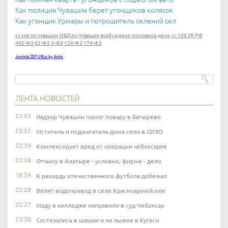
Как полиция Чувашии берет угонщиков колясок
Как угонщик Урмары и потрошитель селений сел
су скр по чувашии
МВД по Чувашии
возбуждено уголовное дело
ст. 166 УК РФ
403-ФЗ
63-ФЗ
3-ФЗ
124-ФЗ
174-ФЗ
Joomla SEF URLs by Artio
ЛЕНТА НОВОСТЕЙ
23:53
Надзор Чувашии помог повару в Батырево
23:52
Мститель и поджигатель дома сели в СИЗО
22:39
Компенсирует вред от операции чебоксарке
22:38
Отчиму в Алатыре - условно, фирме - дело
18:34
К рекорду отечественного футбола добежал
22:28
Велят водопровод в селе Красноармейское
22:27
Мзду в колледже направили в суд Чебоксар
23:38
Состязались в шашки и на лыжне в Кугеси