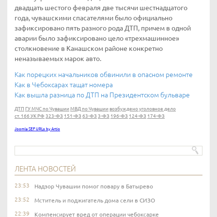
двадцать шестого февраля две тысячи шестнадцатого
года, чувашскими спасателями было официально
зафиксировано пять разного рода ДТП, причем в одной
аварии было зафиксировано цело «трехмашинное»
столкновение в Канашском районе конкретно
неназываемых марок авто.
Как порецких начальников обвинили в опасном ремонте
Как в Чебоксарах тащат номера
Как вышла разница по ДТП на Президентском бульваре
ДТП
ГУ МЧС по Чувашии
МВД по Чувашии
возбуждено уголовное дело
ст. 166 УК РФ
323-ФЗ
151-ФЗ
63-ФЗ
3-ФЗ
196-ФЗ
124-ФЗ
174-ФЗ
Joomla SEF URLs by Artio
ЛЕНТА НОВОСТЕЙ
23:53
Надзор Чувашии помог повару в Батырево
23:52
Мститель и поджигатель дома сели в СИЗО
22:39
Компенсирует вред от операции чебоксарке