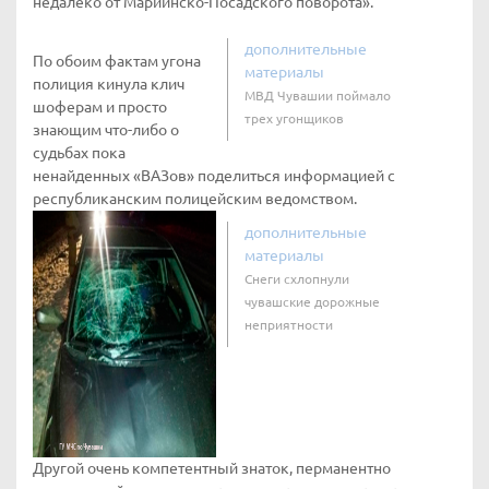
недалеко от Мариинско-Посадского поворота».
дополнительные
По обоим фактам угона
материалы
полиция кинула клич
МВД Чувашии поймало
шоферам и просто
трех угонщиков
знающим что-либо о
судьбах пока
ненайденных «ВАЗов» поделиться информацией с
республиканским полицейским ведомством.
дополнительные
материалы
Снеги схлопнули
чувашские дорожные
неприятности
Другой очень компетентный знаток, перманентно