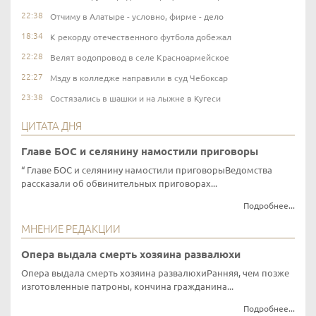
22:38
Отчиму в Алатыре - условно, фирме - дело
18:34
К рекорду отечественного футбола добежал
22:28
Велят водопровод в селе Красноармейское
22:27
Мзду в колледже направили в суд Чебоксар
23:38
Состязались в шашки и на лыжне в Кугеси
ЦИТАТА ДНЯ
Главе БОС и селянину намостили приговоры
Главе БОС и селянину намостили приговорыВедомства
рассказали об обвинительных приговорах...
Подробнее...
МНЕНИЕ РЕДАКЦИИ
Опера выдала смерть хозяина развалюхи
Опера выдала смерть хозяина развалюхиРанняя, чем позже
изготовленные патроны, кончина гражданина...
Подробнее...