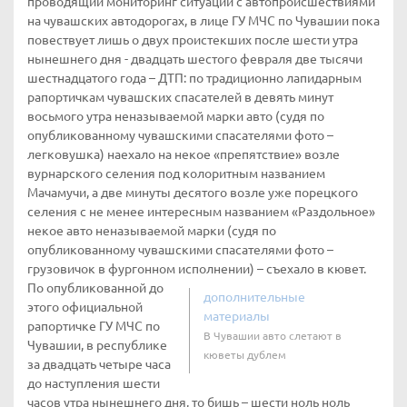
проводящий мониторинг ситуации с автопроисшествиями
на чувашских автодорогах, в лице ГУ МЧС по Чувашии пока
повествует лишь о двух проистекших после шести утра
нынешнего дня - двадцать шестого февраля две тысячи
шестнадцатого года – ДТП: по традиционно лапидарным
рапортичкам чувашских спасателей в девять минут
восьмого утра неназываемой марки авто (судя по
опубликованному чувашскими спасателями фото –
легковушка) наехало на некое «препятствие» возле
вурнарского селения под колоритным названием
Мачамучи, а две минуты десятого возле уже порецкого
селения с не менее интересным названием «Раздольное»
некое авто неназываемой марки (судя по
опубликованному чувашскими спасателями фото –
грузовичок в фургонном исполнении) – съехало в кювет.
По опубликованной до
дополнительные
этого официальной
материалы
рапортичке ГУ МЧС по
В Чувашии авто слетают в
Чувашии, в республике
кюветы дублем
за двадцать четыре часа
до наступления шести
часов утра нынешнего дня, то бишь – шести ноль ноль