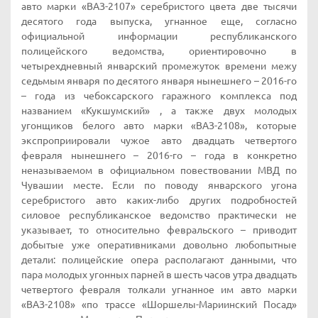
авто марки «ВАЗ-2107» серебристого цвета две тысячи
десятого года выпуска, угнанное еще, согласно
официальной информации республиканского
полицейского ведомства, ориентировочно в
четырехдневный январский промежуток времени межу
седьмым января по десятого января нынешнего – 2016-го
– года из чебоксарского гаражного комплекса под
названием «Кукшумский» , а также двух молодых
угонщиков белого авто марки «ВАЗ-2108», которые
экспроприировали чужое авто двадцать четвертого
февраля нынешнего – 2016-го – года в конкретно
неназываемом в официальном повествовании МВД по
Чувашии месте. Если по поводу январского угона
серебристого авто каких-либо других подробностей
силовое республиканское ведомство практически не
указывает, то относительно февральского – приводит
добытые уже оперативниками довольно любопытные
детали: полицейские опера располагают данными, что
пара молодых угонных парней в шесть часов утра двадцать
четвертого февраля толкали угнанное им авто марки
«ВАЗ-2108» «по трассе «Шоршелы-Мариинский Посад»