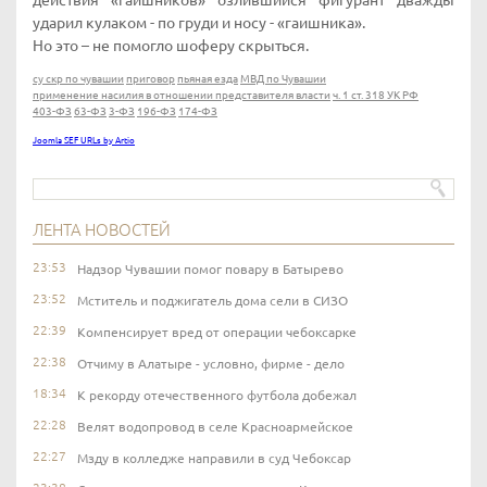
действия «гаишников» озлившийся фигурант дважды
ударил кулаком - по груди и носу - «гаишника».
Но это – не помогло шоферу скрыться.
су скр по чувашии
приговор
пьяная езда
МВД по Чувашии
применение насилия в отношении представителя власти
ч. 1 ст. 318 УК РФ
403-ФЗ
63-ФЗ
3-ФЗ
196-ФЗ
174-ФЗ
Joomla SEF URLs by Artio
ЛЕНТА НОВОСТЕЙ
23:53
Надзор Чувашии помог повару в Батырево
23:52
Мститель и поджигатель дома сели в СИЗО
22:39
Компенсирует вред от операции чебоксарке
22:38
Отчиму в Алатыре - условно, фирме - дело
18:34
К рекорду отечественного футбола добежал
22:28
Велят водопровод в селе Красноармейское
22:27
Мзду в колледже направили в суд Чебоксар