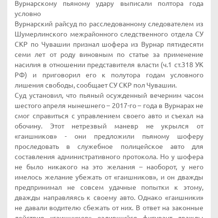
Вурнарскому пьяному удару выписали полтора года
условно
Вурнарский райсуд по расследованному следователем из
Шумерлинского межрайонного следственного отдела СУ
СКР по Чувашии признал шофера из Вурнар пятидесяти
семи лет от роду виновным по статье за применение
насилия в отношении представителя власти (ч.1 ст.318 УК
РФ) и приговорил его к полутора годам условного
лишения свободы, сообщает СУ СКР пол Чувашии.
Суд установил, что пьяный осужденный вечерним часом
шестого апреля нынешнего – 2017-го – года в Вурнарах не
смог справиться с управлением своего авто и съехал на
обочину. Этот нетрезвый маневр не укрылся от
«гаишников» - они предложили пьяному шоферу
проследовать в служебное полицейское авто для
составления административного протокола. Но у шофера
не было никакого на это желания – наоборот, у него
имелось желание убежать от «гаишников», и он дважды
предпринимал не совсем удачные попытки к этому,
дважды направляясь к своему авто. Однако «гаишники»
не давали водителю сбежать от них. В ответ на законные