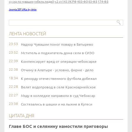
су скр по чувашии
гибель людей
ч.2 ст.143 УК РФ
403-ФЗ
63-ФЗ
174-ФЗ
Joomla SEF URLs by Artio
ЛЕНТА НОВОСТЕЙ
23:53
Надзор Чувашии помог повару в Батырево
23:52
Мститель и поджигатель дома сели в СИЗО
22:39
Компенсирует вред от операции чебоксарке
22:38
Отчиму в Алатыре - условно, фирме - дело
18:34
К рекорду отечественного футбола добежал
22:28
Велят водопровод в селе Красноармейское
22:27
Мзду в колледже направили в суд Чебоксар
23:38
Состязались в шашки и на лыжне в Кугеси
ЦИТАТА ДНЯ
Главе БОС и селянину намостили приговоры