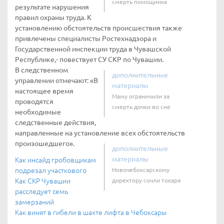
смерть помощника
результате нарушения
правил охраны труда. К
установлению обстоятельств происшествия также
привлечены специалисты Ростехнадзора и
Государственной инспекции труда в Чувашской
Республике,- повествует СУ СКР по Чувашии.
В следственном
дополнительные
управлении отмечают: «В
материалы
настоящее время
Маму ограничили за
проводятся
смерть дочки во сне
необходимые
следственные действия,
направленные на установление всех обстоятельств
произошедшего».
дополнительные
материалы
Как инсайд гробовщикам
подрезал участкового
Новочебоксарскому
Как СКР Чувашии
директору сочли токаря
расследует семь
замерзаний
Как винят в гибели в шахте лифта в Чебоксары