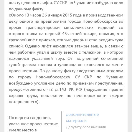
шахту цехового лифта. СУ СКР по Чувашии возбудило дело
по данному факту.
«Около 13 часов 26 января 2015 года в производственном
цеху одного из предприятий города Новочебоксарска во
время транспортировки металлических изделий со
второго этажа на первый 45-летний токарь, полагая, что
грузовой лифт приехал, открыл дверь и стал входить туда
спиной. Однако лифт находился этажом выше, в связи с
чем работник упал в шахту вместе с тележкой, в которой
находился указанный груз. От полученной сочетанной
тупой травмы головы и туловища он скончался на месте
происшествия. По данному факту следственным отделом
по городу Новочебоксарску СУ СКР по Чувашии
возбуждено уголовное дело по признакам преступления,
предусмотренного ч.2 ст.143 УК РФ (нарушение правил
охраны труда, повлекшее по неосторожности смерть
потерпевшего).
дополнительные
По версии следствия,
материалы
указанное происшествие
Депутату села вменили
имело место в