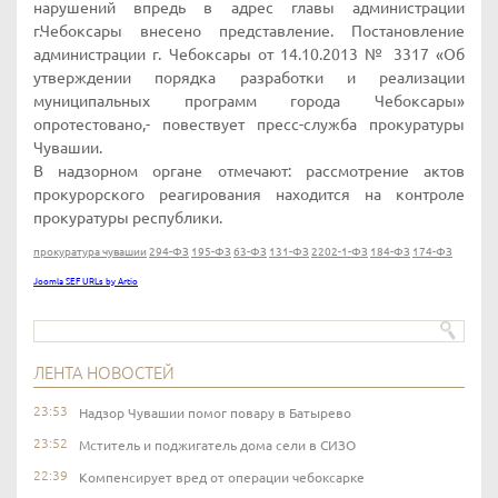
нарушений впредь в адрес главы администрации
г.Чебоксары внесено представление. Постановление
администрации г. Чебоксары от 14.10.2013 № 3317 «Об
утверждении порядка разработки и реализации
муниципальных программ города Чебоксары»
опротестовано,- повествует пресс-служба прокуратуры
Чувашии.
В надзорном органе отмечают: рассмотрение актов
прокурорского реагирования находится на контроле
прокуратуры республики.
прокуратура чувашии
294-ФЗ
195-ФЗ
63-ФЗ
131-ФЗ
2202-1-ФЗ
184-ФЗ
174-ФЗ
Joomla SEF URLs by Artio
ЛЕНТА НОВОСТЕЙ
23:53
Надзор Чувашии помог повару в Батырево
23:52
Мститель и поджигатель дома сели в СИЗО
22:39
Компенсирует вред от операции чебоксарке