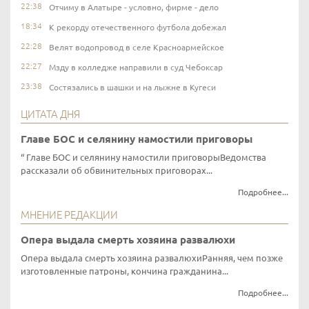
22:38
Отчиму в Алатыре - условно, фирме - дело
18:34
К рекорду отечественного футбола добежал
22:28
Велят водопровод в селе Красноармейское
22:27
Мзду в колледже направили в суд Чебоксар
23:38
Состязались в шашки и на лыжне в Кугеси
ЦИТАТА ДНЯ
Главе БОС и селянину намостили приговоры
Главе БОС и селянину намостили приговорыВедомства
рассказали об обвинительных приговорах...
Подробнее...
МНЕНИЕ РЕДАКЦИИ
Опера выдала смерть хозяина развалюхи
Опера выдала смерть хозяина развалюхиРанняя, чем позже
изготовленные патроны, кончина гражданина...
Подробнее...