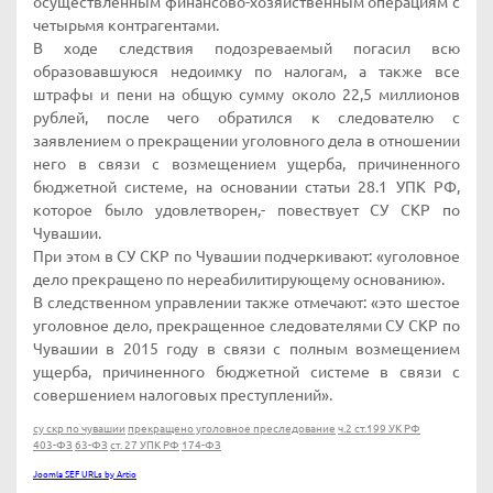
осуществленным финансово-хозяйственным операциям с
четырьмя контрагентами.
В ходе следствия подозреваемый погасил всю
образовавшуюся недоимку по налогам, а также все
штрафы и пени на общую сумму около 22,5 миллионов
рублей, после чего обратился к следователю с
заявлением о прекращении уголовного дела в отношении
него в связи с возмещением ущерба, причиненного
бюджетной системе, на основании статьи 28.1 УПК РФ,
которое было удовлетворен,- повествует СУ СКР по
Чувашии.
При этом в СУ СКР по Чувашии подчеркивают: «уголовное
дело прекращено по нереабилитирующему основанию».
В следственном управлении также отмечают: «это шестое
уголовное дело, прекращенное следователями СУ СКР по
Чувашии в 2015 году в связи с полным возмещением
ущерба, причиненного бюджетной системе в связи с
совершением налоговых преступлений».
су скр по чувашии
прекращено уголовное преследование
ч.2 ст.199 УК РФ
403-ФЗ
63-ФЗ
ст. 27 УПК РФ
174-ФЗ
Joomla SEF URLs by Artio