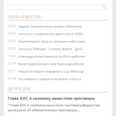
ЛЕНТА НОВОСТЕЙ
23:53
Надзор Чувашии помог повару в Батырево
23:52
Мститель и поджигатель дома сели в СИЗО
22:39
Компенсирует вред от операции чебоксарке
22:38
Отчиму в Алатыре - условно, фирме - дело
18:34
К рекорду отечественного футбола добежал
22:28
Велят водопровод в селе Красноармейское
22:27
Мзду в колледже направили в суд Чебоксар
23:38
Состязались в шашки и на лыжне в Кугеси
ЦИТАТА ДНЯ
Главе БОС и селянину намостили приговоры
Главе БОС и селянину намостили приговорыВедомства
рассказали об обвинительных приговорах...