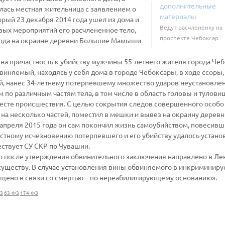
дополнительные
лась местная жительница с заявлением о
материалы
орый 23 декабря 2014 года ушел из дома и
Ведут расчлененку на
вых мероприятий его расчлененное тело,
проспекте Чебоксар
года на окраине деревни Большие Мамыши
на причастность к убийству мужчины 55-летнего жителя города Че
виняемый, находясь у себя дома в городе Чебоксары, в ходе ссоры,
й, нанес 34-летнему потерпевшему множество ударов неустановл
 по различным частям тела, в том числе в область головы и тулови
есте происшествия. С целью сокрытия следов совершенного особо
на несколько частей, поместил в мешки и вывез на окраину деревн
апреля 2015 года он сам покончил жизнь самоубийством, повесивш
вестному исчезновению потерпевшего и его убийству удалось устано
ествует СУ СКР по Чувашии.
ло после утверждения обвинительного заключения направлено в Ле
существу. В случае установления вины обвиняемого в инкриминир
ащено в связи со смертью – по нереабилитирующему основанию».
З
63-ФЗ
174-ФЗ