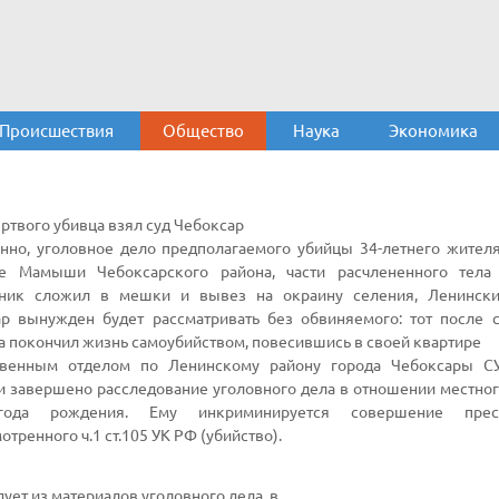
Происшествия
Общество
Наука
Экономика
ртвого убивца взял суд Чебоксар
нно, уголовное дело предполагаемого убийцы 34-летнего жител
е Мамыши Чебоксарского района, части расчлененного тела 
пник сложил в мешки и вывез на окраину селения, Ленински
р вынужден будет рассматривать без обвиняемого: тот после 
а покончил жизнь самоубийством, повесившись в своей квартире
твенным отделом по Ленинскому району города Чебоксары С
 завершено расследование уголовного дела в отношении местног
ода рождения. Ему инкриминируется совершение прест
отренного ч.1 ст.105 УК РФ (убийство).
дует из материалов уголовного дела, в