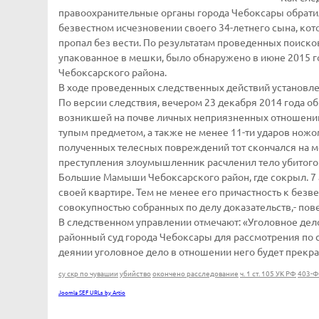
правоохранительные органы города Чебоксары обрати
безвестном исчезновении своего 34-летнего сына, кот
пропал без вести. По результатам проведенных поиско
упакованное в мешки, было обнаружено в июне 2015 
Чебоксарского района.
В ходе проведенных следственных действий установле
По версии следствия, вечером 23 декабря 2014 года об
возникшей на почве личных неприязненных отношени
тупым предметом, а также не менее 11-ти ударов ножом
полученных телесных повреждений тот скончался на м
преступления злоумышленник расчленил тело убитого 
Большие Мамыши Чебоксарского район, где сокрыл. 7 
своей квартире. Тем не менее его причастность к без
совокупностью собранных по делу доказательств,- пов
В следственном управлении отмечают: «Уголовное де
районный суд города Чебоксары для рассмотрения по 
деянии уголовное дело в отношении него будет прекр
су скр по чувашии
убийство
окончено расследование
ч. 1 ст. 105 УК РФ
403-Ф
Joomla SEF URLs by Artio