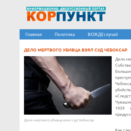
Главная
Политика
ВОЖДЕслучай
ДЕЛО МЕРТВОГО УБИВЦА ВЗЯЛ СУД ЧЕБОКСАР
Дело ме
Собстве
Больши
престу
Чебокса
убийств
«Следс
Чувашии
1959 г
предусм
Дело мертвого убивца взял суд Чебоксар
Как сле