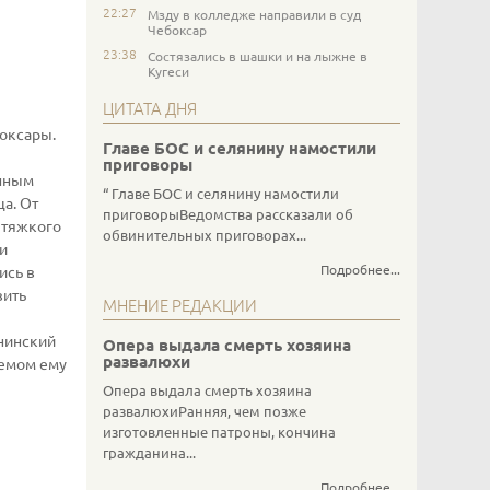
22:27
Мзду в колледже направили в суд
Чебоксар
23:38
Состязались в шашки и на лыжне в
Кугеси
ЦИТАТА ДНЯ
боксары.
Главе БОС и селянину намостили
приговоры
енным
Главе БОС и селянину намостили
ща. От
приговорыВедомства рассказали об
 тяжкого
обвинительных приговорах...
и
Подробнее...
ись в
вить
МНЕНИЕ РЕДАКЦИИ
нинский
Опера выдала смерть хозяина
развалюхи
уемом ему
Опера выдала смерть хозяина
развалюхиРанняя, чем позже
изготовленные патроны, кончина
гражданина...
Подробнее...