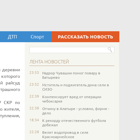
ДТП
Спорт
РАССКАЗАТЬ НОВОСТЬ
ЛЕНТА НОВОСТЕЙ
я деревни
23:53
Надзор Чувашии помог повару в
которого
Батырево
й райсуд
23:52
Мститель и поджигатель дома сели в
страшного
СИЗО
22:39
Компенсирует вред от операции
чебоксарке
У СКР по
22:38
Отчиму в Алатыре - условно, фирме -
о жителя,
дело
упления,
18:34
К рекорду отечественного футбола
добежал
22:28
Велят водопровод в селе
Красноармейское