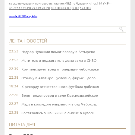
су скр по чувашии
приговор
истязание
МВД по Чувашии
ч.1 ст.119 УК РФ
ч.1 ст.117 УК РФ
ст.319 УК РФ
403-ФЗ
63-ФЗ
3-ФЗ
174-ФЗ
Joomla SEF URLs by Artio
ЛЕНТА НОВОСТЕЙ
23:53
Надзор Чувашии помог повару в Батырево
23:52
Мститель и поджигатель дома сели в СИЗО
22:39
Компенсирует вред от операции чебоксарке
22:38
Отчиму в Алатыре - условно, фирме - дело
18:34
К рекорду отечественного футбола добежал
22:28
Велят водопровод в селе Красноармейское
22:27
Мзду в колледже направили в суд Чебоксар
23:38
Состязались в шашки и на лыжне в Кугеси
ЦИТАТА ДНЯ