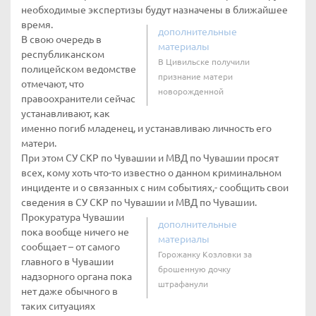
необходимые экспертизы будут назначены в ближайшее
время.
дополнительные
В свою очередь в
материалы
республиканском
В Цивильске получили
полицейском ведомстве
признание матери
отмечают, что
новорожденной
правоохранители сейчас
устанавливают, как
именно погиб младенец, и устанавливаю личность его
матери.
При этом СУ СКР по Чувашии и МВД по Чувашии просят
всех, кому хоть что-то известно о данном криминальном
инциденте и о связанных с ним событиях,- сообщить свои
сведения в СУ СКР по Чувашии и МВД по Чувашии.
Прокуратура Чувашии
дополнительные
пока вообще ничего не
материалы
сообщает – от самого
Горожанку Козловки за
главного в Чувашии
брошенную дочку
надзорного органа пока
штрафанули
нет даже обычного в
таких ситуациях