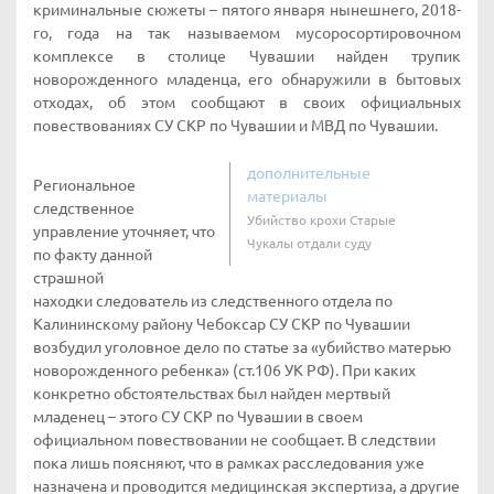
криминальные сюжеты – пятого января нынешнего, 2018-
го, года на так называемом мусоросортировочном
комплексе в столице Чувашии найден трупик
новорожденного младенца, его обнаружили в бытовых
отходах, об этом сообщают в своих официальных
повествованиях СУ СКР по Чувашии и МВД по Чувашии.
дополнительные
Региональное
материалы
следственное
Убийство крохи Старые
управление уточняет, что
Чукалы отдали суду
по факту данной
страшной
находки следователь из следственного отдела по
Калининскому району Чебоксар СУ СКР по Чувашии
возбудил уголовное дело по статье за «убийство матерью
новорожденного ребенка» (ст.106 УК РФ). При каких
конкретно обстоятельствах был найден мертвый
младенец – этого СУ СКР по Чувашии в своем
официальном повествовании не сообщает. В следствии
пока лишь поясняют, что в рамках расследования уже
назначена и проводится медицинская экспертиза, а другие