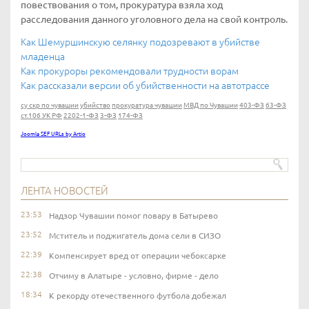
повествования о том, прокуратура взяла ход
расследования данного уголовного дела на свой контроль.
Как Шемуршинскую селянку подозревают в убийстве
младенца
Как прокуроры рекомендовали трудности ворам
Как рассказали версии об убийственности на автотрассе
су скр по чувашии
убийство
прокуратура чувашии
МВД по Чувашии
403-ФЗ
63-ФЗ
ст.106 УК РФ
2202-1-ФЗ
3-ФЗ
174-ФЗ
Joomla SEF URLs by Artio
ЛЕНТА НОВОСТЕЙ
23:53
Надзор Чувашии помог повару в Батырево
23:52
Мститель и поджигатель дома сели в СИЗО
22:39
Компенсирует вред от операции чебоксарке
22:38
Отчиму в Алатыре - условно, фирме - дело
18:34
К рекорду отечественного футбола добежал