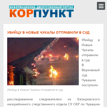
УБИЙЦУ В НОВЫЕ ЧУКАЛЫ ОТПРАВИЛИ В СУД
Убийцу в
Новые
Чукалы
отправили
в суд
В
Верховный
суд
Чувашии
поступило
Убийцу в Новые Чукалы отправили в суд
расследованное следователем из Батыревского
межрайонного следственного отдела СУ СКР по Чувашии