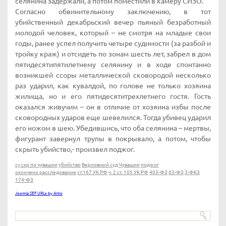
селянина задержали, а потом поместили в камеру СИЗО.
Согласно обвинительному заключению, в тот
убийственный декабрьский вечер пьяный безработный
молодой человек, который – не смотря на младые свои
годы, ранее успел получить четыре судимости (за разбой и
тройку краж) и отсидеть по зонам шесть лет, забрел в дом
пятидесятипятилетнему селянину и в ходе спонтанно
возникшей ссоры металлической сковородой несколько
раз ударил, как кувалдой, по голове не только хозяина
жилища, но и его пятидесятитрехлетнего гостя. Гость
оказался живучим – он в отличие от хозяина избы после
сковородных ударов еще шевелился. Тогда убивец ударил
его ножом в шею. Убедившись, что оба селянина – мертвы,
фигурант завернул трупы в покрывало, а потом, чтобы
скрыть убийство,- произвел поджог.
су скр по чувашии
убийство
Верховный суд Чувашии
поджог
окончено расследование
ст.167 УК РФ
ч. 2 ст. 105 УК РФ
403-ФЗ
63-ФЗ
3-ФКЗ
174-ФЗ
Joomla SEF URLs by Artio