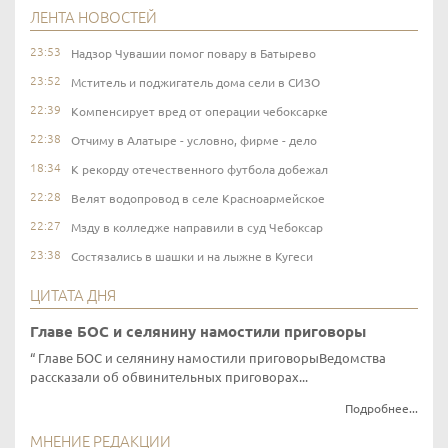
ЛЕНТА НОВОСТЕЙ
23:53
Надзор Чувашии помог повару в Батырево
23:52
Мститель и поджигатель дома сели в СИЗО
22:39
Компенсирует вред от операции чебоксарке
22:38
Отчиму в Алатыре - условно, фирме - дело
18:34
К рекорду отечественного футбола добежал
22:28
Велят водопровод в селе Красноармейское
22:27
Мзду в колледже направили в суд Чебоксар
23:38
Состязались в шашки и на лыжне в Кугеси
ЦИТАТА ДНЯ
Главе БОС и селянину намостили приговоры
Главе БОС и селянину намостили приговорыВедомства
рассказали об обвинительных приговорах...
Подробнее...
МНЕНИЕ РЕДАКЦИИ