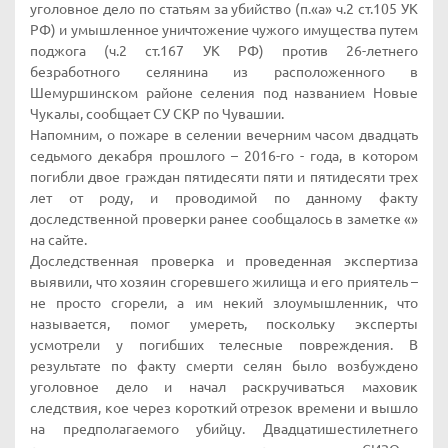
уголовное дело по статьям за убийство (п.«а» ч.2 ст.105 УК
РФ) и умышленное уничтожение чужого имущества путем
поджога (ч.2 ст.167 УК РФ) против 26-летнего
безработного селянина из расположенного в
Шемуршинском районе селения под названием Новые
Чукалы, сообщает СУ СКР по Чувашии.
Напомним, о пожаре в селении вечерним часом двадцать
седьмого декабря прошлого – 2016-го - года, в котором
погибли двое граждан пятидесяти пяти и пятидесяти трех
лет от роду, и проводимой по данному факту
доследственной проверки ранее сообщалось в заметке «»
на сайте.
Доследственная проверка и проведенная экспертиза
выявили, что хозяин сгоревшего жилища и его приятель –
не просто сгорели, а им некий злоумышленник, что
называется, помог умереть, поскольку эксперты
усмотрели у погибших телесные повреждения. В
результате по факту смерти селян было возбуждено
уголовное дело и начал раскручиваться маховик
следствия, кое через короткий отрезок времени и вышло
на предполагаемого убийцу. Двадцатишестилетнего