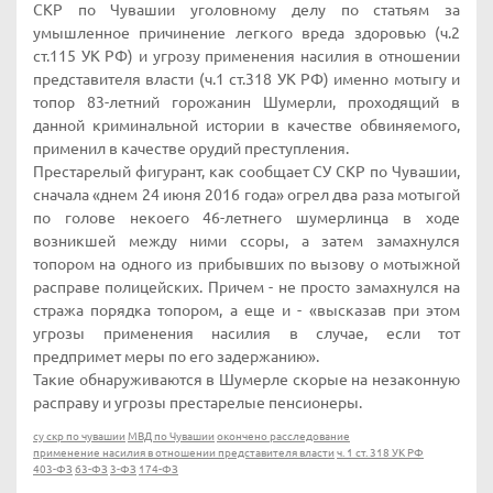
СКР по Чувашии уголовному делу по статьям за
умышленное причинение легкого вреда здоровью (ч.2
ст.115 УК РФ) и угрозу применения насилия в отношении
представителя власти (ч.1 ст.318 УК РФ) именно мотыгу и
топор 83-летний горожанин Шумерли, проходящий в
данной криминальной истории в качестве обвиняемого,
применил в качестве орудий преступления.
Престарелый фигурант, как сообщает СУ СКР по Чувашии,
сначала «днем 24 июня 2016 года» огрел два раза мотыгой
по голове некоего 46-летнего шумерлинца в ходе
возникшей между ними ссоры, а затем замахнулся
топором на одного из прибывших по вызову о мотыжной
расправе полицейских. Причем - не просто замахнулся на
стража порядка топором, а еще и - «высказав при этом
угрозы применения насилия в случае, если тот
предпримет меры по его задержанию».
Такие обнаруживаются в Шумерле скорые на незаконную
расправу и угрозы престарелые пенсионеры.
су скр по чувашии
МВД по Чувашии
окончено расследование
применение насилия в отношении представителя власти
ч. 1 ст. 318 УК РФ
403-ФЗ
63-ФЗ
3-ФЗ
174-ФЗ