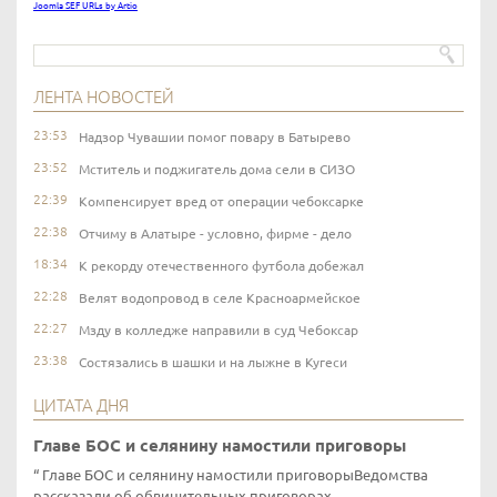
Joomla SEF URLs by Artio
ЛЕНТА НОВОСТЕЙ
23:53
Надзор Чувашии помог повару в Батырево
23:52
Мститель и поджигатель дома сели в СИЗО
22:39
Компенсирует вред от операции чебоксарке
22:38
Отчиму в Алатыре - условно, фирме - дело
18:34
К рекорду отечественного футбола добежал
22:28
Велят водопровод в селе Красноармейское
22:27
Мзду в колледже направили в суд Чебоксар
23:38
Состязались в шашки и на лыжне в Кугеси
ЦИТАТА ДНЯ
Главе БОС и селянину намостили приговоры
Главе БОС и селянину намостили приговорыВедомства
рассказали об обвинительных приговорах...