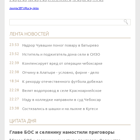
Joomla SEF URLs by Artio
ЛЕНТА НОВОСТЕЙ
23:53
Надзор Чувашии помог повару в Батырево
23:52
Мститель и поджигатель дома сели в СИЗО
22:39
Компенсирует вред от операции чебоксарке
22:38
Отчиму в Алатыре - условно, фирме - дело
18:34
К рекорду отечественного футбола добежал
22:28
Велят водопровод в селе Красноармейское
22:27
Мзду в колледже направили в суд Чебоксар
23:38
Состязались в шашки и на лыжне в Кугеси
ЦИТАТА ДНЯ
Главе БОС и селянину намостили приговоры