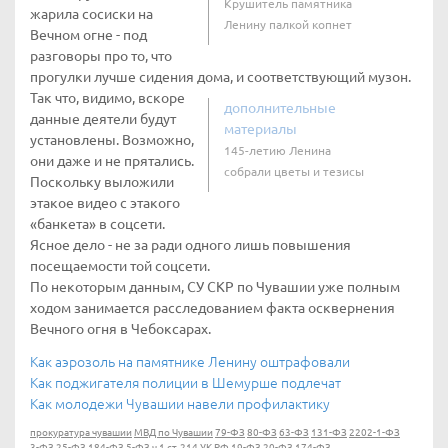
Крушитель памятника
жарила сосиски на
Ленину палкой копнет
Вечном огне - под
разговоры про то, что
прогулки лучше сидения дома, и соответствующий музон.
Так что, видимо, вскоре
дополнительные
данные деятели будут
материалы
установлены. Возможно,
145-летию Ленина
они даже и не прятались.
собрали цветы и тезисы
Поскольку выложили
этакое видео с этакого
«банкета» в соцсети.
Ясное дело - не за ради одного лишь повышения
посещаемости той соцсети.
По некоторым данным, СУ СКР по Чувашии уже полным
ходом занимается расследованием факта осквернения
Вечного огня в Чебоксарах.
Как аэрозоль на памятнике Ленину оштрафовали
Как поджигателя полиции в Шемурше подлечат
Как молодежи Чувашии навели профилактику
прокуратура чувашии
МВД по Чувашии
79-ФЗ
80-ФЗ
63-ФЗ
131-ФЗ
2202-1-ФЗ
3-ФЗ
25-ФЗ
184-ФЗ
5-ФЗ
ч.1 ст. 214 УК РФ
19-ФЗ
20-ФЗ
174-ФЗ