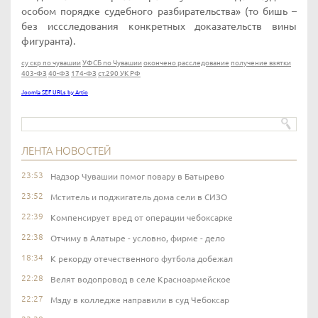
особом порядке судебного разбирательства» (то бишь –
без иссследования конкретных доказательств вины
фигуранта).
су скр по чувашии
УФСБ по Чувашии
окончено расследование
получение взятки
403-ФЗ
40-ФЗ
174-ФЗ
ст.290 УК РФ
Joomla SEF URLs by Artio
ЛЕНТА НОВОСТЕЙ
23:53
Надзор Чувашии помог повару в Батырево
23:52
Мститель и поджигатель дома сели в СИЗО
22:39
Компенсирует вред от операции чебоксарке
22:38
Отчиму в Алатыре - условно, фирме - дело
18:34
К рекорду отечественного футбола добежал
22:28
Велят водопровод в селе Красноармейское
22:27
Мзду в колледже направили в суд Чебоксар