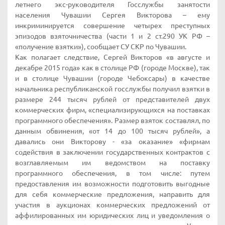
летнего экс-руководителя Госслужбы занятости
населения Чувашии Сергея Викторова – ему
инкриминируется совершение четырех преступных
эпизодов взяточничества (части 1 и 2 ст.290 УК РФ –
«получение взятки»), сообщает СУ СКР по Чувашии.
Как полагает следствие, Сергей Викторов «в августе и
декабре 2015 года» как в столице РФ (городе Москве), так
и в столице Чувашии (городе Чебоксары) в качестве
начальника республиканской госслужбы получил взятки в
размере 244 тысяч рублей от представителей двух
коммерческих фирм, «специализирующихся на поставках
программного обеспечения». Размер взяток составлял, по
данным обвинения, «от 14 до 100 тысяч рублей», а
давались они Викторову - «за оказание» «фирмам
содействия в заключении государственных контрактов с
возглавляемым им ведомством на поставку
программного обеспечения, в том числе: путем
предоставления им возможности подготовить выгодные
для себя коммерческие предложения, направить для
участия в аукционах коммерческих предложений от
аффилированных им юридических лиц и уведомления о