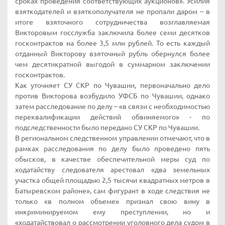
сроках проведения соответствующих аукционов». Усилия
взяткодателей и взяткополучателя не пропали даром – в
итоге взяточного сотрудничества возглавляемая
Викторовым госслужба заключила более семи десятков
госконтрактов на более 3,5 млн рублей. То есть каждый
отданный Викторову взяточный рубль обернулся более
чем десятикратной выгодой в суммарном заключении
госконтрактов.
Как уточняет СУ СКР по Чувашии, первоначально дело
против Викторова возбудило УФСБ по Чувашии, однако
затем расследование по делу – «в связи с необходимостью
переквалификации действий обвиняемого» - по
подследственности было передано СУ СКР по Чувашии.
В региональном следственном управлении отмечают, что в
рамках расследования по делу было проведено пять
обысков, в качестве обеспечительной меры суд по
ходатайству следователя арестовал «два земельных
участка общей площадью 2,5 тысячи квадратных метров в
Батыревском районе», сам фигурант в ходе следствия не
только «в полном объеме» признал свою вину в
инкриминируемом ему преступлении, но и
«ходатайствовал о рассмотрении уголовного дела судом в