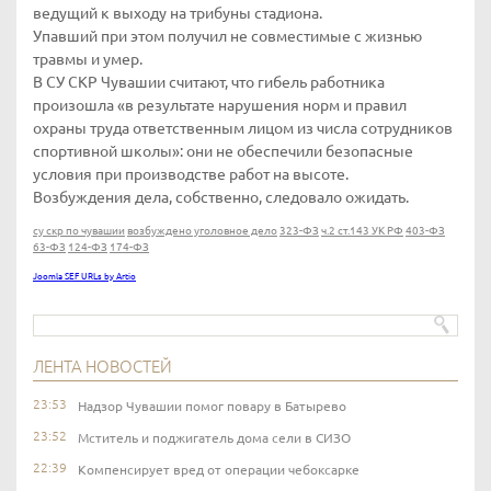
ведущий к выходу на трибуны стадиона.
Упавший при этом получил не совместимые с жизнью
травмы и умер.
В СУ СКР Чувашии считают, что гибель работника
произошла «в результате нарушения норм и правил
охраны труда ответственным лицом из числа сотрудников
спортивной школы»: они не обеспечили безопасные
условия при производстве работ на высоте.
Возбуждения дела, собственно, следовало ожидать.
су скр по чувашии
возбуждено уголовное дело
323-ФЗ
ч.2 ст.143 УК РФ
403-ФЗ
63-ФЗ
124-ФЗ
174-ФЗ
Joomla SEF URLs by Artio
ЛЕНТА НОВОСТЕЙ
23:53
Надзор Чувашии помог повару в Батырево
23:52
Мститель и поджигатель дома сели в СИЗО
22:39
Компенсирует вред от операции чебоксарке