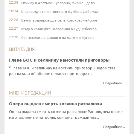
22:38
Отчиму в Алатыре - условно, фирме - дело
18:34
К рекорду отечественного футбола добежал
22:28
Велят водопровод в селе Красноармейское
22:27
Мзду в колледже направили в суд Чебоксар
23:38
Состязались в шашки и на лыжне в Кугеси
ЦИТАТА ДНЯ
Главе БОС и селянину намостили приговоры
Главе БОС и селянину намостили приговорыВедомства
рассказали об обвинительных приговорах...
Подробнее...
МНЕНИЕ РЕДАКЦИИ
Опера выдала смерть хозяина развалюхи
Опера выдала смерть хозяина развалюхиРанняя, чем позже
изготовленные патроны, кончина гражданина...
Подробнее...