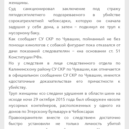
женщины.
Суд санкционировал заключение под стражу
пятидесятилетнего подозреваемого в убийстве
сорокатрехлетней чебоксарки, которую он сначала
задушил у себя дома, а затем – подкинул ее труп к
мусорному баку.
Как сообщает СУ СКР по Чувашии, пойманный не без
помощи кинологов с собакой фигурант пока отказался от
дачи показаний следователям – «на основании ст. 51
Конституции РФ».
Но у следствия в лице следственного отдела по
Калининскому району СУ СКР по Чувашии, как отмечается
в официальном сообщении СУ СКР по Чувашии, имеются
«достаточные доказательства» его причастности к
убийству.
Труп женщины «со следами удушения в области шеи» на
исходе ночи 29 октября 2015 года был обнаружен «возле
мусорных контейнеров, расположенных у одного из
домов по Эгерскому бульвару» в Чебоксарах
Правоохранители вместе со следствием достаточно
быстро установили не только личность убитой