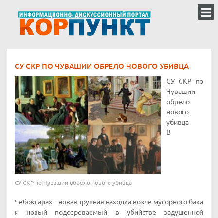
СУ СКР ПО ЧУВАШИИ ОБРЕЛО НОВОГО УБИВЦА
СУ СКР по
Чувашии
обрело
нового
убивца
В
СУ СКР по Чувашии обрело нового убивца
Чебоксарах – новая трупная находка возле мусорного бака
и новый подозреваемый в убийстве задушенной