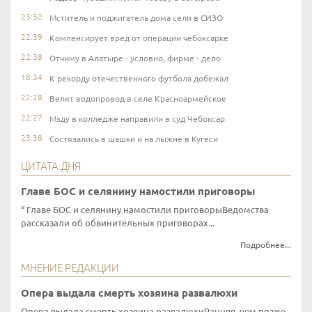
23:52
Мститель и поджигатель дома сели в СИЗО
22:39
Компенсирует вред от операции чебоксарке
22:38
Отчиму в Алатыре - условно, фирме - дело
18:34
К рекорду отечественного футбола добежал
22:28
Велят водопровод в селе Красноармейское
22:27
Мзду в колледже направили в суд Чебоксар
23:38
Состязались в шашки и на лыжне в Кугеси
ЦИТАТА ДНЯ
Главе БОС и селянину намостили приговоры
Главе БОС и селянину намостили приговорыВедомства
рассказали об обвинительных приговорах...
Подробнее...
МНЕНИЕ РЕДАКЦИИ
Опера выдала смерть хозяина развалюхи
Опера выдала смерть хозяина развалюхиРанняя, чем позже