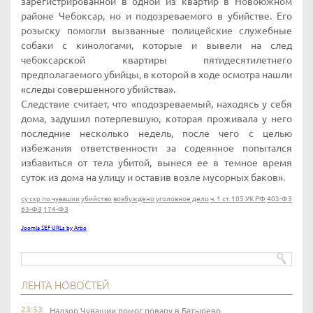
зарегистрированной в одной из квартир в Новоюжном
районе Чебоксар, но и подозреваемого в убийстве. Его
розыску помогли вызванные полицейские служебные
собаки с кинологами, которые и вывели на след
чебоксарской квартиры пятидесятилетнего
предполагаемого убийцы, в которой в ходе осмотра нашли
«следы совершенного убийства».
Следствие считает, что «подозреваемый, находясь у себя
дома, задушил потерпевшую, которая проживала у него
последние несколько недель, после чего с целью
избежания ответственности за содеянное попытался
избавиться от тела убитой, вынеся ее в темное время
суток из дома на улицу и оставив возле мусорных баков».
су скр по чувашии
убийство
возбуждено уголовное дело
ч. 1 ст. 105 УК РФ
403-ФЗ
63-ФЗ
174-ФЗ
Joomla SEF URLs by Artio
ЛЕНТА НОВОСТЕЙ
23:53
Надзор Чувашии помог повару в Батырево