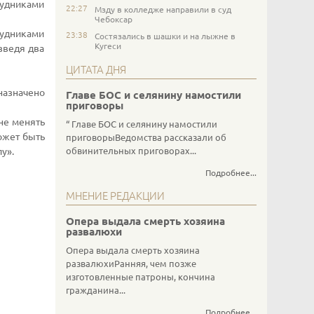
рудниками
22:27
Мзду в колледже направили в суд
Чебоксар
рудниками
23:38
Состязались в шашки и на лыжне в
Кугеси
изведя два
ЦИТАТА ДНЯ
назначено
Главе БОС и селянину намостили
приговоры
не менять
Главе БОС и селянину намостили
ожет быть
приговорыВедомства рассказали об
обвинительных приговорах...
у».
Подробнее...
МНЕНИЕ РЕДАКЦИИ
Опера выдала смерть хозяина
развалюхи
Опера выдала смерть хозяина
развалюхиРанняя, чем позже
изготовленные патроны, кончина
гражданина...
Подробнее...