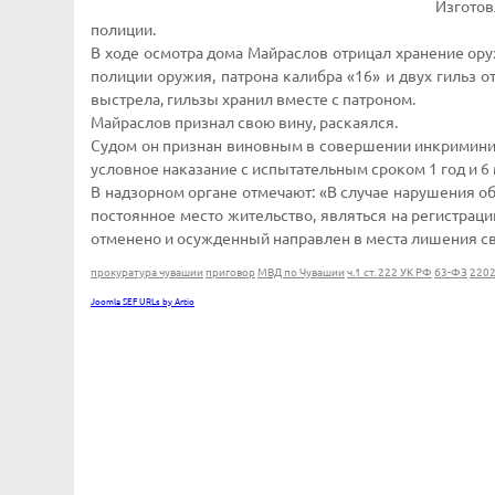
Изготов
полиции.
В ходе осмотра дома Майраслов отрицал хранение ору
полиции оружия, патрона калибра «16» и двух гильз от
выстрела, гильзы хранил вместе с патроном.
Майраслов признал свою вину, раскаялся.
Судом он признан виновным в совершении инкриминир
условное наказание с испытательным сроком 1 год и 6
В надзорном органе отмечают: «В случае нарушения о
постоянное место жительство, являться на регистрац
отменено и осужденный направлен в места лишения сво
прокуратура чувашии
приговор
МВД по Чувашии
ч.1 ст. 222 УК РФ
63-ФЗ
2202
Joomla SEF URLs by Artio