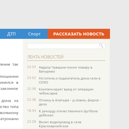
ДТП
Спорт
РАССКАЗАТЬ НОВОСТЬ
ЛЕНТА НОВОСТЕЙ
ление так
23:53
Надзор Чувашии помог повару в
Батырево
отношении
23:52
Мститель и поджигатель дома сели в
винялся в
СИЗО
законное
22:39
Компенсирует вред от операции
чебоксарке
22:38
Отчиму в Алатыре - условно, фирме -
 дома из
дело
ство типа
18:34
К рекорду отечественного футбола
вольному
добежал
атронами
22:28
Велят водопровод в селе
Красноармейское