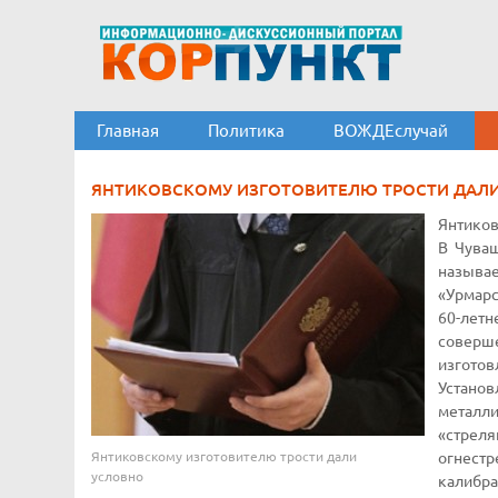
Главная
Политика
ВОЖДЕслучай
ЯНТИКОВСКОМУ ИЗГОТОВИТЕЛЮ ТРОСТИ ДАЛ
Янтиков
В Чуваш
называе
«Урмар
60-лет
соверш
изготов
Устано
металли
«стрел
Янтиковскому изготовителю трости дали
огнест
условно
калибра