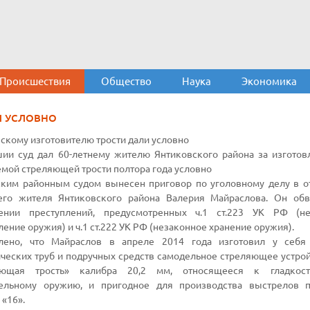
Происшествия
Общество
Наука
Экономика
И УСЛОВНО
скому изготовителю трости дали условно
ии суд дал 60-летнему жителю Янтиковского района за изготов
мой стреляющей трости полтора года условно
ским районным судом вынесен приговор по уголовному делу в 
него жителя Янтиковского района Валерия Майраслова. Он об
ении преступлений, предусмотренных ч.1 ст.223 УК РФ (не
ление оружия) и ч.1 ст.222 УК РФ (незаконное хранение оружия).
влено, что Майраслов в апреле 2014 года изготовил у себя
ческих труб и подручных средств самодельное стреляющее устрой
яющая трость» калибра 20,2 мм, относящееся к гладкост
рельному оружию, и пригодное для производства выстрелов п
 «16».