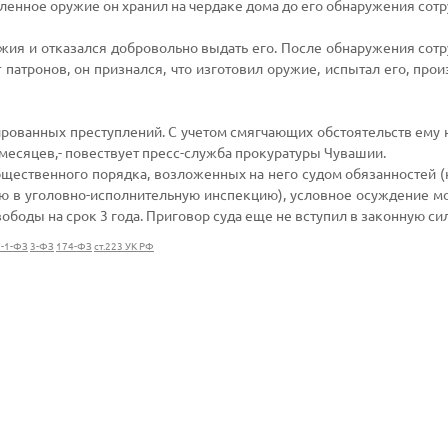
ленное оружие он хранил на чердаке дома до его обнаружения сот
жия и отказался добровольно выдать его. После обнаружения сот
 патронов, он признался, что изготовил оружие, испытал его, про
ованных преступлений. С учетом смягчающих обстоятельств ему 
 месяцев,- повествует пресс-служба прокуратуры Чувашии.
бщественного порядка, возложенных на него судом обязанностей (
ию в уголовно-исполнительную инспекцию), условное осуждение м
боды на срок 3 года. Приговор суда еще не вступил в законную сил
-1-ФЗ
3-ФЗ
174-ФЗ
ст.223 УК РФ