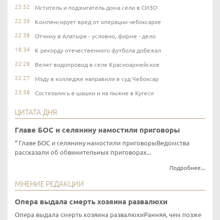
23:52
Мститель и поджигатель дома сели в СИЗО
22:39
Компенсирует вред от операции чебоксарке
22:38
Отчиму в Алатыре - условно, фирме - дело
18:34
К рекорду отечественного футбола добежал
22:28
Велят водопровод в селе Красноармейское
22:27
Мзду в колледже направили в суд Чебоксар
23:38
Состязались в шашки и на лыжне в Кугеси
ЦИТАТА ДНЯ
Главе БОС и селянину намостили приговоры
Главе БОС и селянину намостили приговорыВедомства
рассказали об обвинительных приговорах...
Подробнее...
МНЕНИЕ РЕДАКЦИИ
Опера выдала смерть хозяина развалюхи
Опера выдала смерть хозяина развалюхиРанняя, чем позже