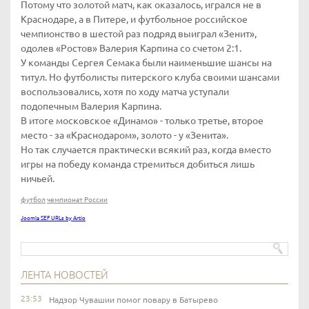
Потому что золотой матч, как оказалось, игрался не в
Краснодаре, а в Питере, и футбольное российское
чемпионство в шестой раз подряд выиграл «Зенит»,
одолев «Ростов» Валерия Карпина со счетом 2:1.
У команды Сергея Семака были наименьшие шансы на
титул. Но футболисты питерского клуба своими шансами
воспользовались, хотя по ходу матча уступали
подопечным Валерия Карпина.
В итоге московское «Динамо» - только третье, второе
место - за «Краснодаром», золото - у «Зенита».
Но так случается практически всякий раз, когда вместо
игры на победу команда стремиться добиться лишь
ничьей.
футбол
чемпионат России
Joomla SEF URLs by Artio
ЛЕНТА НОВОСТЕЙ
23:53
Надзор Чувашии помог повару в Батырево