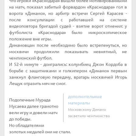
Что игроки «Краснодара» вышли более мотивированными
на матч, показал забитый форвардом «Краснодара» гол в
ворота «Динамо», но арбитр встречи Сергей Карасев -
после консультации с работавшей на системе
видеоповтора бригадой судей - взятие ворот отменил: у
футболиста «Краснодара» было микроскопическое
положение вне игры.
Динамовцам после необходимо было встрепенуться, но
москвичи продолжили показывать невнятный, не
чемпионский футбол.
И 52-й минуте - доигрались: колумбиец Джон Кордоба в
борьбе с защитниками и голкипером «Динамо» первым
замкнул фланговую передачу, вратарь москвичей Игорь
Лещук отразить мяч не смог.
дополнительные
Подопечные Мурада
материалы
Мусаева далее грамотно
Московскому Динамо
вели игру и довели матч
засветило чемпионство
до победы.
Но обладателями
золотых медалей они не стали.