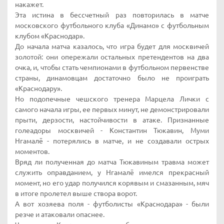
накажет.
Эта истина в бессчетный раз повторилась в матче
московского футбольного клуба «Динамо» с футбольным
клубом «Краснодар».
До начала матча казалось, что игра будет для москвичей
золотой: они опережали остальных претендентов на два
очка, и, чтобы стать чемпионами в футбольном первенстве
страны, динамовцам достаточно было не проиграть
«Краснодару».
Но подопечные чешского тренера Марцела Лички с
самого начала игры, ее первых минут, не демонстрировали
прыти, дерзости, настойчивости в атаке. Признанные
голеадоры москвичей - Константин Тюкавин, Муми
Нгамалё - потерялись в матче, и не создавали острых
моментов.
Вряд ли полученная до матча Тюкавиным травма может
служить оправданием, у Нгамалё имелся прекрасный
момент, но его удар получился корявым и смазанным, мяч
в итоге пролетел выше створа ворот.
А вот хозяева поля - футболисты «Краснодара» - были
резче и атаковали опаснее.