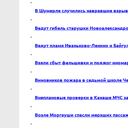
В Шумерле случились навравшие взры
Ведут гибель старушки Новоалександр
Ведут пламя Иваньково-Ленино и Байгу
Взяли сбыт фальшивки и поджог инома
Виновников пожара в седьмой школе Ч
Внеплановые проверки в Канаше МЧС з
Возле Моргауши спасли мерзших пасса