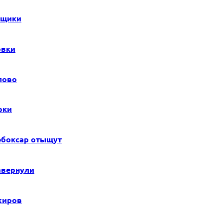
вщики
овки
лово
рки
ебоксар отыщут
авернули
жиров