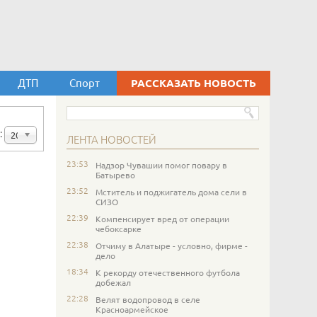
ДТП
Спорт
РАССКАЗАТЬ НОВОСТЬ
:
20
ЛЕНТА НОВОСТЕЙ
23:53
Надзор Чувашии помог повару в
Батырево
23:52
Мститель и поджигатель дома сели в
СИЗО
22:39
Компенсирует вред от операции
чебоксарке
22:38
Отчиму в Алатыре - условно, фирме -
дело
18:34
К рекорду отечественного футбола
добежал
22:28
Велят водопровод в селе
Красноармейское