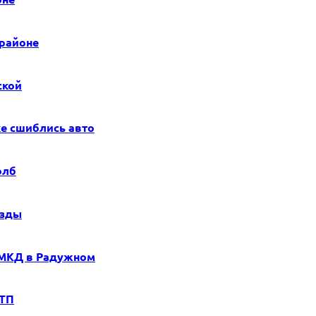
 районе
ской
е сшиблись авто
олб
езды
 МКД в Радужном
ДТП