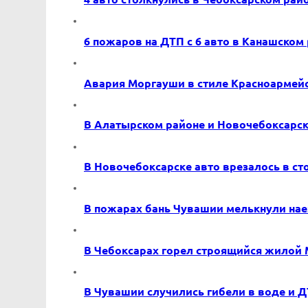
6 пожаров на ДТП с 6 авто в Канашском
Авария Моргауши в стиле Красноармей
В Алатырском районе и Новочебоксарск
В Новочебоксарске авто врезалось в ст
В пожарах бань Чувашии мелькнули на
В Чебоксарах горел строящийся жилой
В Чувашии случились гибели в воде и 