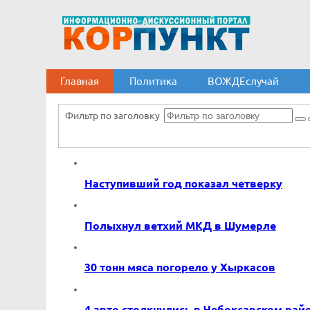
Главная
Политика
ВОЖДЕслучай
Фильтр по заголовку
Наступивший год показал четверку
Полыхнул ветхий МКД в Шумерле
30 тонн мяса погорело у Хыркасов
4 авто столкнулись в Чебоксарском рай