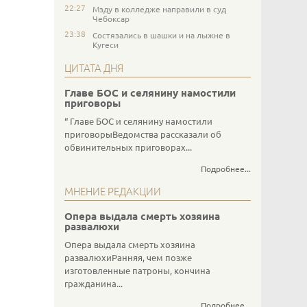
22:27
Мзду в колледже направили в суд
Чебоксар
23:38
Состязались в шашки и на лыжне в
Кугеси
ЦИТАТА ДНЯ
Главе БОС и селянину намостили
приговоры
Главе БОС и селянину намостили
приговорыВедомства рассказали об
обвинительных приговорах...
Подробнее...
МНЕНИЕ РЕДАКЦИИ
Опера выдала смерть хозяина
развалюхи
Опера выдала смерть хозяина
развалюхиРанняя, чем позже
изготовленные патроны, кончина
гражданина...
Подробнее...