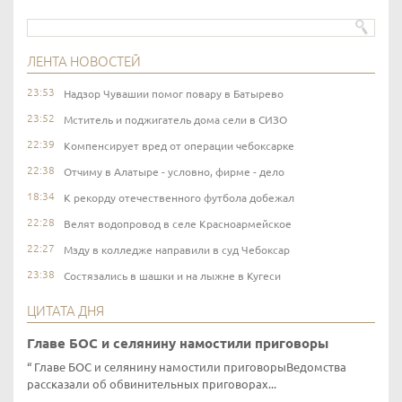
ЛЕНТА НОВОСТЕЙ
23:53
Надзор Чувашии помог повару в Батырево
23:52
Мститель и поджигатель дома сели в СИЗО
22:39
Компенсирует вред от операции чебоксарке
22:38
Отчиму в Алатыре - условно, фирме - дело
18:34
К рекорду отечественного футбола добежал
22:28
Велят водопровод в селе Красноармейское
22:27
Мзду в колледже направили в суд Чебоксар
23:38
Состязались в шашки и на лыжне в Кугеси
ЦИТАТА ДНЯ
Главе БОС и селянину намостили приговоры
Главе БОС и селянину намостили приговорыВедомства
рассказали об обвинительных приговорах...