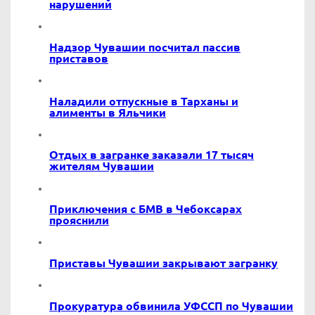
нарушений
Надзор Чувашии посчитал пассив
приставов
Наладили отпускные в Тарханы и
алименты в Яльчики
Отдых в загранке заказали 17 тысяч
жителям Чувашии
Приключения с БМВ в Чебоксарах
прояснили
Приставы Чувашии закрывают загранку
Прокуратура обвинила УФССП по Чувашии