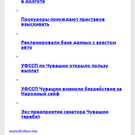
в долготе
Прокуроры понуждают приставов
взыскивать
Рекламировали банк данных с арестом
авто
УФССП по Чувашии открыло пользу
выплат
УФССП Чувашии вменили бездействие за
Народный сейф
Экс-предприятие сенатора Чувашии
теребят
Joomla SEF URLs by Artio