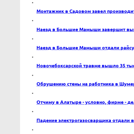
Монтажник в Садовом завел производит
Наезд в Большие Мамыши завершит вып
Наезд в Большие Мамыши отдали райс
Новочебоксарской травме вышло 35 ты
Обрушению стены на работника в Шумер
Отчиму в Алатыре - условно, фирме - д
Падение электрогазосварщика отдали в