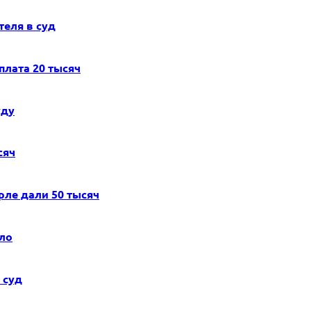
еля в суд
лата 20 тысяч
уду
сяч
ле дали 50 тысяч
ело
 суд