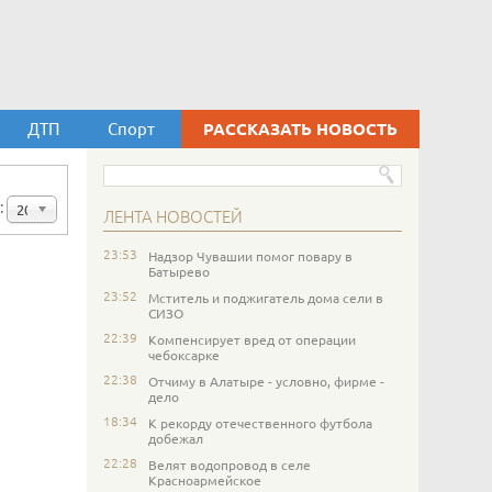
ДТП
Спорт
РАССКАЗАТЬ НОВОСТЬ
:
20
ЛЕНТА НОВОСТЕЙ
23:53
Надзор Чувашии помог повару в
Батырево
23:52
Мститель и поджигатель дома сели в
СИЗО
22:39
Компенсирует вред от операции
чебоксарке
22:38
Отчиму в Алатыре - условно, фирме -
дело
18:34
К рекорду отечественного футбола
добежал
22:28
Велят водопровод в селе
Красноармейское