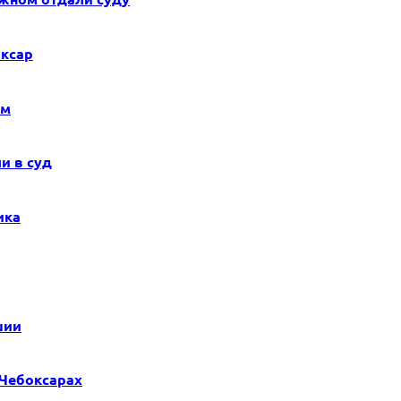
ксар
ым
и в суд
ика
шии
 Чебоксарах