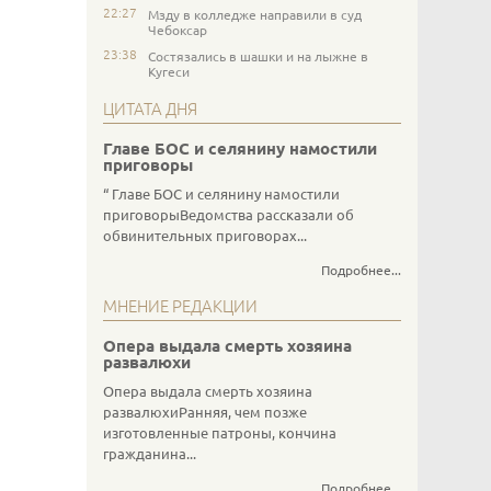
22:27
Мзду в колледже направили в суд
Чебоксар
23:38
Состязались в шашки и на лыжне в
Кугеси
ЦИТАТА ДНЯ
Главе БОС и селянину намостили
приговоры
Главе БОС и селянину намостили
приговорыВедомства рассказали об
обвинительных приговорах...
Подробнее...
МНЕНИЕ РЕДАКЦИИ
Опера выдала смерть хозяина
развалюхи
Опера выдала смерть хозяина
развалюхиРанняя, чем позже
изготовленные патроны, кончина
гражданина...
Подробнее...