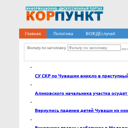
Главная
Политика
ВОЖДЕслучай
Фильтр по заголовку
СУ СКР по Чувашии вникло в преступны
Аликовского начальника участка осудят
Вернулись падения детей Чуваши из ок
Виновника травмы работника в Молоде