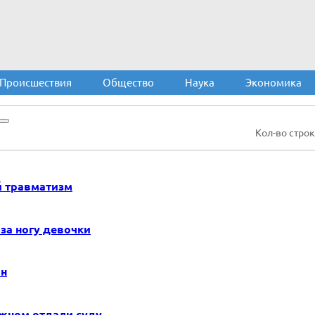
Происшествия
Общество
Наука
Экономика
Кол-во строк
й травматизм
 за ногу девочки
он
жном отдали суду