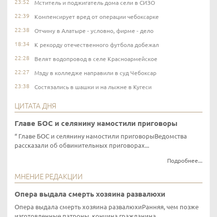
23:52
Мститель и поджигатель дома сели в СИЗО
22:39
Компенсирует вред от операции чебоксарке
22:38
Отчиму в Алатыре - условно, фирме - дело
18:34
К рекорду отечественного футбола добежал
22:28
Велят водопровод в селе Красноармейское
22:27
Мзду в колледже направили в суд Чебоксар
23:38
Состязались в шашки и на лыжне в Кугеси
ЦИТАТА ДНЯ
Главе БОС и селянину намостили приговоры
Главе БОС и селянину намостили приговорыВедомства
рассказали об обвинительных приговорах...
Подробнее...
МНЕНИЕ РЕДАКЦИИ
Опера выдала смерть хозяина развалюхи
Опера выдала смерть хозяина развалюхиРанняя, чем позже
изготовленные патроны, кончина гражданина...