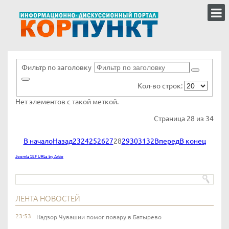
Фильтр по заголовку
Кол-во строк:
Нет элементов с такой меткой.
Страница 28 из 34
В начало
Назад
23
24
25
26
27
28
29
30
31
32
Вперед
В конец
Joomla SEF URLs by Artio
ЛЕНТА НОВОСТЕЙ
23:53
Надзор Чувашии помог повару в Батырево