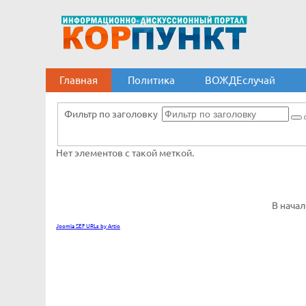
Главная
Политика
ВОЖДЕслучай
Фильтр по заголовку
Нет элементов с такой меткой.
В нача
Joomla SEF URLs by Artio