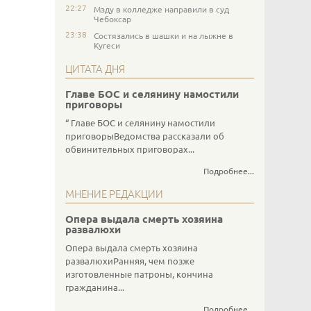
22:27
Мзду в колледже направили в суд
Чебоксар
23:38
Состязались в шашки и на лыжне в
Кугеси
ЦИТАТА ДНЯ
Главе БОС и селянину намостили
приговоры
Главе БОС и селянину намостили
приговорыВедомства рассказали об
обвинительных приговорах...
Подробнее...
МНЕНИЕ РЕДАКЦИИ
Опера выдала смерть хозяина
развалюхи
Опера выдала смерть хозяина
развалюхиРанняя, чем позже
изготовленные патроны, кончина
гражданина...
Подробнее...