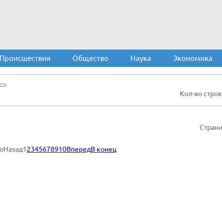
Происшествия
Общество
Наука
Экономика
Кол-во строк
Страни
ло
Назад
1
2
3
4
5
6
7
8
9
10
Вперед
В конец