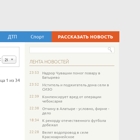
ДТП
Спорт
РАССКАЗАТЬ НОВОСТЬ
:
20
ЛЕНТА НОВОСТЕЙ
23:53
Надзор Чувашии помог повару в
Батырево
ца 1 из 34
23:52
Мститель и поджигатель дома сели в
СИЗО
22:39
Компенсирует вред от операции
чебоксарке
22:38
Отчиму в Алатыре - условно, фирме -
дело
18:34
К рекорду отечественного футбола
добежал
22:28
Велят водопровод в селе
Красноармейское