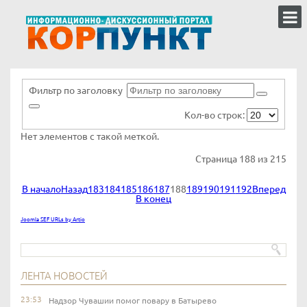
Фильтр по заголовку
Кол-во строк:
Нет элементов с такой меткой.
Страница 188 из 215
В начало
Назад
183
184
185
186
187
188
189
190
191
192
Вперед
В конец
Joomla SEF URLs by Artio
ЛЕНТА НОВОСТЕЙ
23:53
Надзор Чувашии помог повару в Батырево