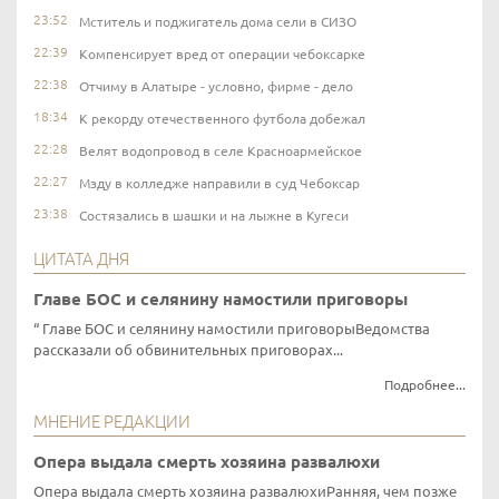
23:52
Мститель и поджигатель дома сели в СИЗО
22:39
Компенсирует вред от операции чебоксарке
22:38
Отчиму в Алатыре - условно, фирме - дело
18:34
К рекорду отечественного футбола добежал
22:28
Велят водопровод в селе Красноармейское
22:27
Мзду в колледже направили в суд Чебоксар
23:38
Состязались в шашки и на лыжне в Кугеси
ЦИТАТА ДНЯ
Главе БОС и селянину намостили приговоры
Главе БОС и селянину намостили приговорыВедомства
рассказали об обвинительных приговорах...
Подробнее...
МНЕНИЕ РЕДАКЦИИ
Опера выдала смерть хозяина развалюхи
Опера выдала смерть хозяина развалюхиРанняя, чем позже