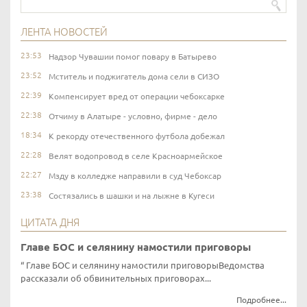
ЛЕНТА НОВОСТЕЙ
23:53
Надзор Чувашии помог повару в Батырево
23:52
Мститель и поджигатель дома сели в СИЗО
22:39
Компенсирует вред от операции чебоксарке
22:38
Отчиму в Алатыре - условно, фирме - дело
18:34
К рекорду отечественного футбола добежал
22:28
Велят водопровод в селе Красноармейское
22:27
Мзду в колледже направили в суд Чебоксар
23:38
Состязались в шашки и на лыжне в Кугеси
ЦИТАТА ДНЯ
Главе БОС и селянину намостили приговоры
Главе БОС и селянину намостили приговорыВедомства
рассказали об обвинительных приговорах...
Подробнее...