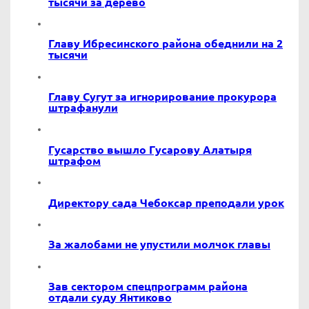
тысячи за дерево
Главу Ибресинского района обеднили на 2
тысячи
Главу Сугут за игнорирование прокурора
штрафанули
Гусарство вышло Гусарову Алатыря
штрафом
Директору сада Чебоксар преподали урок
За жалобами не упустили молчок главы
Зав сектором спецпрограмм района
отдали суду Янтиково