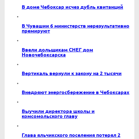
В доме Чебоксар исчез дубль квитанций
В Чувашии 6 министерств нерезультативно
премируют
Ввели дольщикам СНЕГ дом
Новочебоксарска
Вертикаль вернули к закону на 2 тысячи
Внедряют энергосбережение в Чебоксарах
Выучили директора школы и
комсомольского главу
Глава яльчикского поселения потерял 2