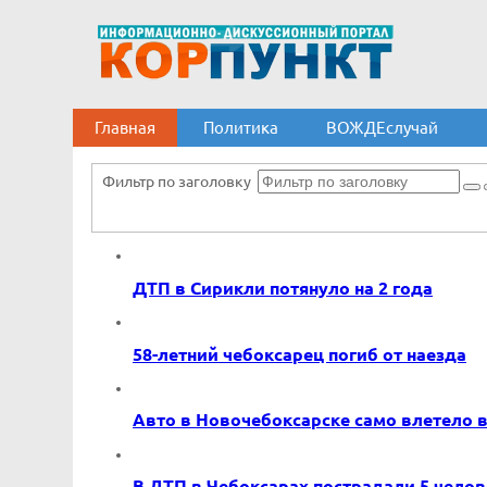
Главная
Политика
ВОЖДЕслучай
Фильтр по заголовку
ДТП в Сирикли потянуло на 2 года
58-летний чебоксарец погиб от наезда
Авто в Новочебоксарске само влетело 
В ДТП в Чебоксарах пострадали 5 челов