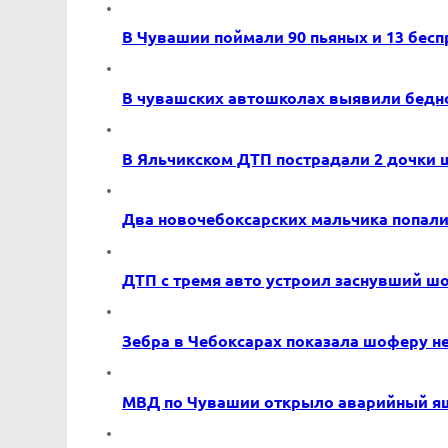
В Чувашии поймали 90 пьяных и 13 бе
В чувашских автошколах выявили бедн
В Яльчикском ДТП пострадали 2 дочки
Два новочебоксарских мальчика попали
ДТП с тремя авто устроил заснувший ш
Зебра в Чебоксарах показала шоферу не
МВД по Чувашии открыло аварийный я