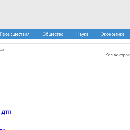
Происшествия
Общество
Наука
Экономика
Кол-во строк
в ДТП
ек