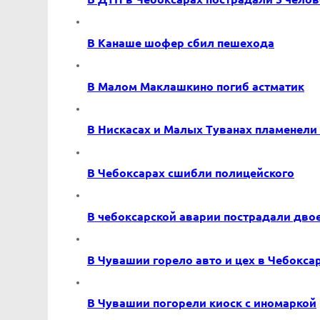
В Канаше шофер сбил пешехода
В Малом Маклашкино погиб астматик
В Нискасах и Малых Туванах пламенели
В Чебоксарах сшибли полицейского
В чебоксарской аварии пострадали дво
В Чувашии горело авто и цех в Чебокса
В Чувашии погорели киоск с иномаркой