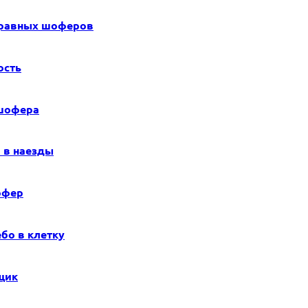
справных шоферов
ость
 шофера
 в наезды
офер
бо в клетку
щик