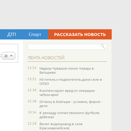
ДТП
Спорт
РАССКАЗАТЬ НОВОСТЬ
:
20
ЛЕНТА НОВОСТЕЙ
23:53
Надзор Чувашии помог повару в
Батырево
23:52
Мститель и поджигатель дома сели в
СИЗО
22:39
Компенсирует вред от операции
чебоксарке
22:38
Отчиму в Алатыре - условно, фирме -
дело
18:34
К рекорду отечественного футбола
добежал
22:28
Велят водопровод в селе
Красноармейское