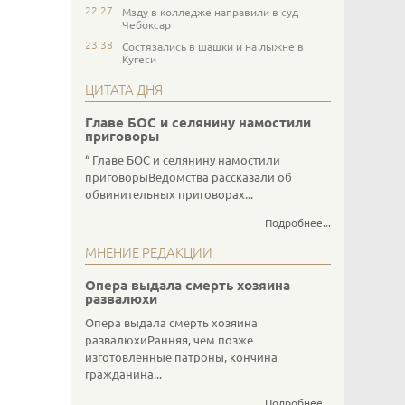
22:27
Мзду в колледже направили в суд
Чебоксар
23:38
Состязались в шашки и на лыжне в
Кугеси
ЦИТАТА ДНЯ
Главе БОС и селянину намостили
приговоры
Главе БОС и селянину намостили
приговорыВедомства рассказали об
обвинительных приговорах...
Подробнее...
МНЕНИЕ РЕДАКЦИИ
Опера выдала смерть хозяина
развалюхи
Опера выдала смерть хозяина
развалюхиРанняя, чем позже
изготовленные патроны, кончина
гражданина...
Подробнее...