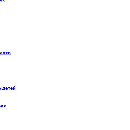
 авто
е детей
рах