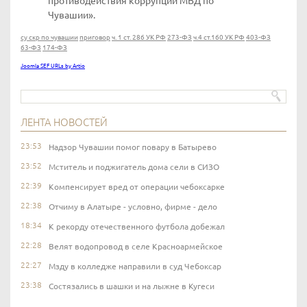
противодействия коррупции МВД по
Чувашии».
су скр по чувашии
приговор
ч. 1 ст. 286 УК РФ
273-ФЗ
ч.4 ст.160 УК РФ
403-ФЗ
63-ФЗ
174-ФЗ
Joomla SEF URLs by Artio
ЛЕНТА НОВОСТЕЙ
23:53
Надзор Чувашии помог повару в Батырево
23:52
Мститель и поджигатель дома сели в СИЗО
22:39
Компенсирует вред от операции чебоксарке
22:38
Отчиму в Алатыре - условно, фирме - дело
18:34
К рекорду отечественного футбола добежал
22:28
Велят водопровод в селе Красноармейское
22:27
Мзду в колледже направили в суд Чебоксар
23:38
Состязались в шашки и на лыжне в Кугеси