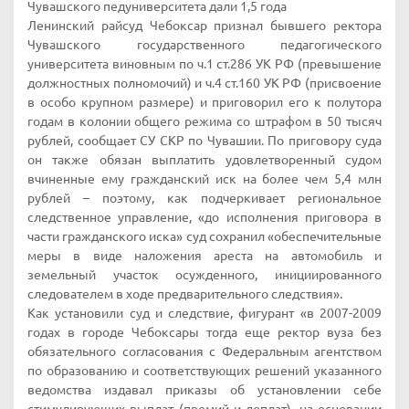
Чувашского педуниверситета дали 1,5 года
Ленинский райсуд Чебоксар признал бывшего ректора
Чувашского государственного педагогического
университета виновным по ч.1 ст.286 УК РФ (превышение
должностных полномочий) и ч.4 ст.160 УК РФ (присвоение
в особо крупном размере) и приговорил его к полутора
годам в колонии общего режима со штрафом в 50 тысяч
рублей, сообщает СУ СКР по Чувашии. По приговору суда
он также обязан выплатить удовлетворенный судом
вчиненные ему гражданский иск на более чем 5,4 млн
рублей – поэтому, как подчеркивает региональное
следственное управление, «до исполнения приговора в
части гражданского иска» суд сохранил «обеспечительные
меры в виде наложения ареста на автомобиль и
земельный участок осужденного, инициированного
следователем в ходе предварительного следствия».
Как установили суд и следствие, фигурант «в 2007-2009
годах в городе Чебоксары тогда еще ректор вуза без
обязательного согласования с Федеральным агентством
по образованию и соответствующих решений указанного
ведомства издавал приказы об установлении себе