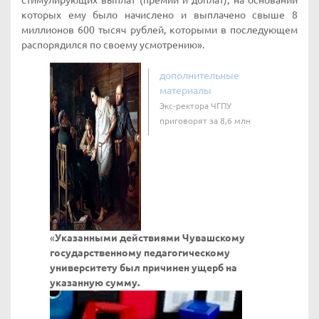
стимулирующих выплат (премий и доплат), на основании
которых ему было начислено и выплачено свыше 8
миллионов 600 тысяч рублей, которыми в последующем
распорядился по своему усмотрению».
дополнительные
материалы
Экс-ректора ЧГПУ
приговорят за 8,6 млн
«
Указанными действиями Чувашскому
государственному педагогическому
университету был причинен ущерб на
указанную сумму.