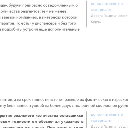
дополнительные
года», будучи прекрасно осведомленным о
материалы
оличества реагентов, тем не менее,
Дорога Памяти навест
ываемой компанией, в интересах которой
Керчь
ратов. То есть - у диспансера и без того
е подсобить, устроил еще дополнительные
гентов, а их срок годности истечет раньше их фактического израсхо
ету был нанесен ущерб на более двух с половиной миллионов рубл
дополнительные
окрытия реального количества оставшихся
материалы
оком годности он обеспечил указание в
Дорога Памяти прошл
х меньшего их числа. При этом в ходе