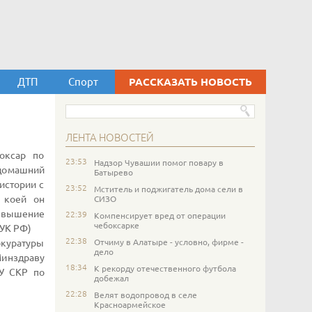
ДТП
Спорт
РАССКАЗАТЬ НОВОСТЬ
ЛЕНТА НОВОСТЕЙ
оксар по
23:53
Надзор Чувашии помог повару в
 домашний
Батырево
истории с
23:52
Мститель и поджигатель дома сели в
 коей он
СИЗО
ревышение
22:39
Компенсирует вред от операции
чебоксарке
 УК РФ)
22:38
Отчиму в Алатыре - условно, фирме -
куратуры
дело
Минздраву
18:34
К рекорду отечественного футбола
СУ СКР по
добежал
22:28
Велят водопровод в селе
Красноармейское