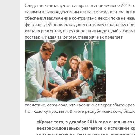
Следствие считает, что главврач «в апреле-июне 2017 
наличии в руководимом им диспансере «достаточного к
обеспечил заключение контракта» с некой пока не наз
фигурант действовал, на дополнительную поставку препа
хватало реагентов, но руководящик медик, дабы фирм
поставки. Радея за фирму, главврач, как полагает
следствие, осознавал, что «возникнет переизбыток реа
Но – сделку продавил. В итоге республиканскому бюдж
«
Кроме того, в декабре 2018 года с целью с
неизрасходованных реагентов с истекшим ср
соответствующих бухгалтерских документа