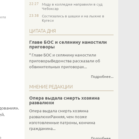
22:27
Мзду в колледже направили в суд
Чебоксар
23:38
Состязались в шашки и на лыжне в
ила
Кугеси
ЦИТАТА ДНЯ
Главе БОС и селянину намостили
приговоры
Главе БОС и селянину намостили
приговорыВедомства рассказали об
обвинительных приговорах...
Подробнее...
МНЕНИЕ РЕДАКЦИИ
Опера выдала смерть хозяина
развалюхи
дования».
Опера выдала смерть хозяина
ей.
развалюхиРанняя, чем позже
изготовленные патроны, кончина
гражданина...
а
Подробнее...