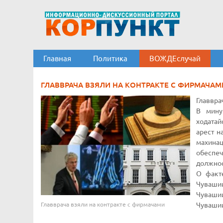
Главная
Политика
ВОЖДЕслучай
ГЛАВВРАЧА ВЗЯЛИ НА КОНТРАКТЕ С ФИРМАЧАМ
Главвра
В мину
ходатай
арест н
махина
обеспе
должнос
О факт
Чувашии
Чуваши
Главврача взяли на контракте с фирмачами
Чуваши