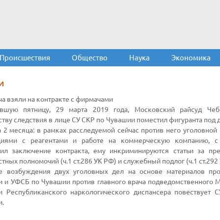
Происшествия
Общество
Наука
Экономика
И
ча взяли на контракте с фирмачами
вшую пятницу, 29 марта 2019 года, Московский райсуд Чеб
ству следствия в лице СУ СКР по Чувашии поместил фигуранта под
а 2 месяца: в рамках расследуемой сейчас против него уголовной 
циями с реагентами и работе на коммерческую компанию, с
чил заключение контракта, ему инкриминируются статьи за п
тных полномочий (ч.1 ст.286 УК РФ) и служебный подлог (ч.1 ст.292
е возбуждения двух уголовных дел на основе материалов про
 и УФСБ по Чувашии против главного врача подведомственного 
и Республиканского наркологического диспансера повествует 
и.