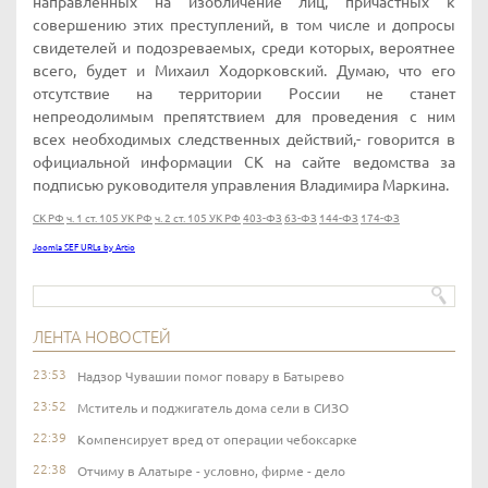
направленных на изобличение лиц, причастных к
совершению этих преступлений, в том числе и допросы
свидетелей и подозреваемых, среди которых, вероятнее
всего, будет и Михаил Ходорковский. Думаю, что его
отсутствие на территории России не станет
непреодолимым препятствием для проведения с ним
всех необходимых следственных действий,- говорится в
официальной информации СК на сайте ведомства за
подписью руководителя управления Владимира Маркина.
СК РФ
ч. 1 ст. 105 УК РФ
ч. 2 ст. 105 УК РФ
403-ФЗ
63-ФЗ
144-ФЗ
174-ФЗ
Joomla SEF URLs by Artio
ЛЕНТА НОВОСТЕЙ
23:53
Надзор Чувашии помог повару в Батырево
23:52
Мститель и поджигатель дома сели в СИЗО
22:39
Компенсирует вред от операции чебоксарке
22:38
Отчиму в Алатыре - условно, фирме - дело