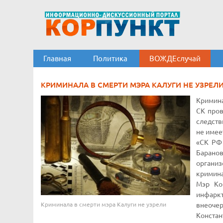
Главная
Политика
ВОЖДЕслучай
КРИМИНАЛА В СМЕРТИ МЭРА КАЛУГИ НЕ УЗРЕЛ
Кримина
СК пров
следств
не имее
«СК РФ 
Барано
организ
кримина
Мэр Ко
инфарк
Криминала в смерти мэра Калуги не узрели
внеоче
Конста