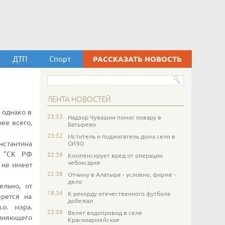
ДТП
Спорт
РАССКАЗАТЬ НОВОСТЬ
ЛЕНТА НОВОСТЕЙ
 однако в
23:53
Надзор Чувашии помог повару в
ее всего,
Батырево
23:52
Мститель и поджигатель дома сели в
нстантина
СИЗО
. "СК РФ
22:39
Компенсирует вред от операции
чебоксарке
 не имеет
22:38
Отчиму в Алатыре - условно, фирме -
дело
ельно, от
18:34
К рекорду отечественного футбола
рется на
добежал
о. мэра.
22:28
Велят водопровод в селе
олняющего
Красноармейское