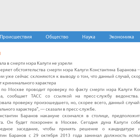
Происшествия
Общество
Наука
Экономика
И
ла в смерти мэра Калуги не узрели
еряет обстоятельства смерти мэра Калуги Константина Баранова –
ии уже сейчас склоняются к выводу о том, что данный случай, скор
т криминального характера
по Москве проводит проверку по факту смерти мэра Калуги Ко
ва, сообщает ТАСС со ссылкой на пресс-службу ведомства
овала проверку произошедшего, но, скорее всего, данный случай
льного характера", — сказали в пресс-службе.
нстантин Баранов накануне скончался в столице, предположит
та. Он будет похоронен в Москве. Сегодня дума Калуги собе
редное заседание, чтобы принять решение о кандидатуре и.
нтин Баранов с 29 октября 2013 года занимал должность исп