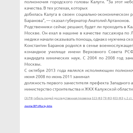
полномочия городского головы Калуги. "За этот не
качества. В тех успехах, которых
добилась Калуга в своем социально-экономическом р
Баранова", — сказал губернатор Анатолий Артамонов.
Родственники сейчас решают, будет ли проходить в Ка
Москве. Он ехал в машине в качестве пассажира по 
медики начали оказывать помощь, однако мужчина ско
Константин Баранов родился в семье военнослужащег
командное училище имени Верховного Совета РСФ
кандидата химических наук. С 2004 по 2008 год за
Москвы.
С октября 2013 года являлся исполняющим полномочи
июня 2008 по июнь 2011 занимал
должность первого заместителя префекта Западного а
министерство строительства и ЖКХ Калужской области. 
СК РФ
гибель людей
доследственная проверка
323-ФЗ
79-ФЗ
403-ФЗ
ч. 2 ст
Joomla SEF URLs by Artio