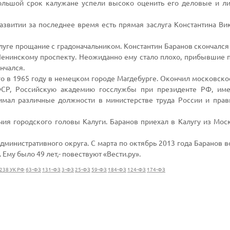
большой срок калужане успели высоко оценить его деловые и л
азвитии за последнее время есть прямая заслуга Константина Ви
луге прощание с градоначальником. Константин Баранов скончался 
Ленинскому проспекту. Неожиданно ему стало плохо, прибывшие 
нчался.
о в 1965 году в немецком городе Магдебурге. Окончил московск
СР, Российскую академию госслужбы при президенте РФ, име
нимал различные должности в министерстве труда России и прав
я городского головы Калуги. Баранов приехал в Калугу из Моск
дминистративного округа. С марта по октябрь 2013 года Баранов в
Ему было 49 лет,- повествуют «Вести.ру».
. 238 УК РФ
63-ФЗ
131-ФЗ
3-ФЗ
25-ФЗ
59-ФЗ
184-ФЗ
124-ФЗ
174-ФЗ