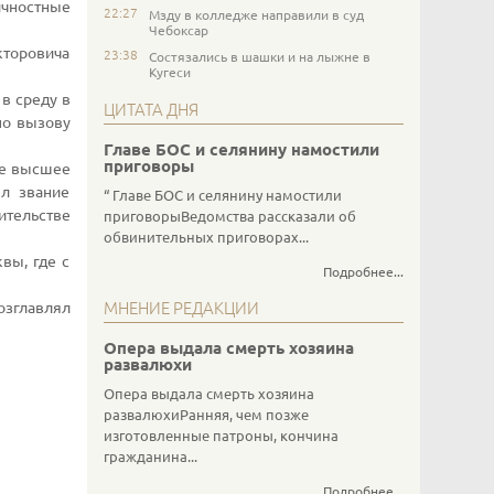
ичностные
22:27
Мзду в колледже направили в суд
Чебоксар
кторовича
23:38
Состязались в шашки и на лыжне в
Кугеси
в среду в
ЦИТАТА ДНЯ
по вызову
Главе БОС и селянину намостили
приговоры
ое высшее
л звание
Главе БОС и селянину намостили
ительстве
приговорыВедомства рассказали об
обвинительных приговорах...
вы, где с
Подробнее...
МНЕНИЕ РЕДАКЦИИ
озглавлял
Опера выдала смерть хозяина
развалюхи
Опера выдала смерть хозяина
развалюхиРанняя, чем позже
изготовленные патроны, кончина
гражданина...
Подробнее...