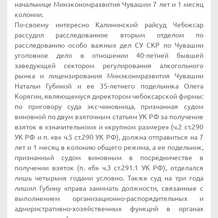
начальнице Минэкономразвития Чувашии 7 лет и 1 месяц
колонии.
По-своему интересно Калининский райсуд Чебоксар
рассудил расследованное вторым отделом по
расследованию особо важных дел СУ СКР по Чувашии
уголовное дело в отношении 40-летней бывшей
заведующей сектором регулирования алкогольного
рынка и лицензирования Минэконмразвития Чувашии
Натальи Губиной и ее 35-летнего подельника Олега
Корягин, являющемуся директором чебоксарской фирмы:
по приговору суда экс-чиновница, признанная судом
виновной по двум взяточным статьям УК РФ за получение
взяток в «значительном» и «крупном размере» (ч.2 ст.290
УК РФ и п. «в» ч.5 ст.290 УК РФ), должна отправиться на 7
лет и 1 месяц в колонию общего режима, а ее подельник,
признанный судом виновным в посредничестве в
получении взяток (п. «б» ч.3 ст.291.1 УК РФ), отделался
лишь четырьмя годами условно. Также суд на три года
лишил Губину «права занимать должности, связанные с
выполнением организационно-распорядительных и
адмиристративно-хозяйственных функций в органах