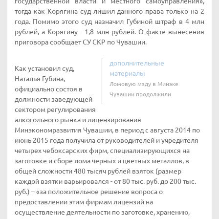
государственной власти и местного самоуправления»,
тогда как Корягина суд лишил данного права только на 2
года. Помимо этого суд назначил Губиной штраф в 4 млн
рублей, а Корягину - 1,8 млн рублей. О факте вынесения
приговора сообщает СУ СКР по Чувашии.
дополнительные
Как установил суд,
материалы
Наталья Губина,
Ломовую мзду в Минэке
официально состоя в
Чувашии продолжили
должности заведующей
сектором регулирования
алкогольного рынка и лицензирования
Минэкономразвития Чувашии, в период с августа 2014 по
июнь 2015 года получила от руководителей и учредителя
четырех чебоксарских фирм, специализирующихся на
заготовке и сборе лома черных и цветных металлов, в
общей сложности 480 тысяч рублей взяток (размер
каждой взятки варьировался - от 80 тыс. руб. до 200 тыс.
руб.) – «за положительное решение вопроса о
предоставлении этим фирмам лицензий на
осуществление деятельности по заготовке, хранению,