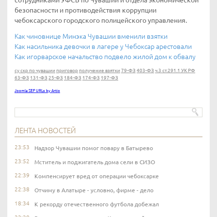
сотрудниками УФСБ по Чувашии и отдела экономической
безопасности и противодействия коррупции
чебоксарского городского полицейского управления.
Как чиновнице Минэка Чувашии вменили взятки
Как насильника девочки в лагере у Чебоксар арестовали
Как игорварское начальство подвело жилой дом к обвалу
су скр по чувашии
приговор
получение взятки
79-ФЗ
403-ФЗ
ч.3 ст.291.1 УК РФ
63-ФЗ
131-ФЗ
25-ФЗ
184-ФЗ
174-ФЗ
197-ФЗ
Joomla SEF URLs by Artio
ЛЕНТА НОВОСТЕЙ
23:53
Надзор Чувашии помог повару в Батырево
23:52
Мститель и поджигатель дома сели в СИЗО
22:39
Компенсирует вред от операции чебоксарке
22:38
Отчиму в Алатыре - условно, фирме - дело
18:34
К рекорду отечественного футбола добежал