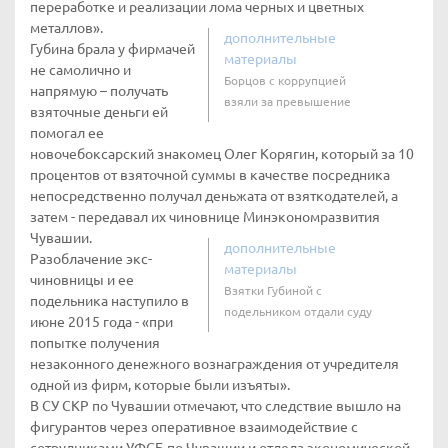
переработке и реализации лома черных и цветных
металлов».
дополнительные
Губина брала у фирмачей
материалы
не самолично и
Борцов с коррупцией
напрямую – получать
взяли за превышение
взяточные деньги ей
помогал ее
новочебоксарский знакомец Олег Корягин, который за 10
процентов от взяточной суммы в качестве посредника
непосредственно получал деньжата от взяткодателей, а
затем - передавал их чиновнице Минэкономразвития
Чувашии.
дополнительные
Разоблачение экс-
материалы
чиновницы и ее
Взятки Губиной с
подельника наступило в
подельником отдали суду
июне 2015 года - «при
попытке получения
незаконного денежного вознаграждения от учредителя
одной из фирм, которые были изъяты».
В СУ СКР по Чувашии отмечают, что следствие вышло на
фигурантов через оперативное взаимодействие с