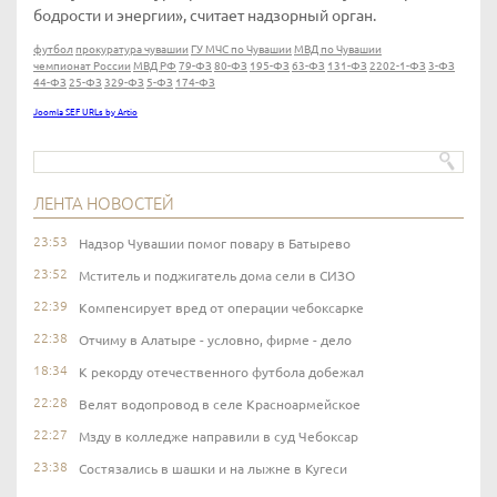
бодрости и энергии», считает надзорный орган.
футбол
прокуратура чувашии
ГУ МЧС по Чувашии
МВД по Чувашии
чемпионат России
МВД РФ
79-ФЗ
80-ФЗ
195-ФЗ
63-ФЗ
131-ФЗ
2202-1-ФЗ
3-ФЗ
44-ФЗ
25-ФЗ
329-ФЗ
5-ФЗ
174-ФЗ
Joomla SEF URLs by Artio
ЛЕНТА НОВОСТЕЙ
23:53
Надзор Чувашии помог повару в Батырево
23:52
Мститель и поджигатель дома сели в СИЗО
22:39
Компенсирует вред от операции чебоксарке
22:38
Отчиму в Алатыре - условно, фирме - дело
18:34
К рекорду отечественного футбола добежал
22:28
Велят водопровод в селе Красноармейское
22:27
Мзду в колледже направили в суд Чебоксар
23:38
Состязались в шашки и на лыжне в Кугеси