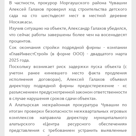
В частности, прокурор Моргаушского района Чувашии
Алексей Галахов проверил ход строительства детского
сада на сто шестьдесят мест в местной деревне
Москакасы.
Изучив ситуацию на объекте, Александр Галахов убедился,
что сейчас работы завершены более чем на восемьдесят
процентов.
Сок окончания стройки подрядной фирмы - компании
«ГлавИнвестСтрой» (в форме ООО) - двадцатого марта
2025 года.
Поскольку возникает риск задержки пуска объекта (с
учетом ранее «имевшего место факта продления
исполнения договора»), Алексей Галахов объявил
директору подрядной фирмы предостережение - «с
разъяснением предусмотренной законом ответственности
в случае нарушения сроков сдачи объекта».
А Алатырская межрайонная прокуратура Чувашии по
итогам проверки безопасности межквартальных игровых
комплексов направила директору муниципального
алатырского «Центра ресурсного обеспечения»
представления с требованием устранить выявленные