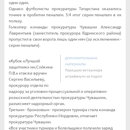
один один.
Однако футболисты прокуратуры Татарстана оказались
точнее в пробитии пенальти. 5:4 итог серии пенальти в их
пользу.
Голкипер команды прокуратуры Чувашии Александр
Лаврентьев (заместитель прокурора Ядринского района)
пропустил в свои ворота лишь один мяч (за исключением -
серии пенальти).
дополнительные
«Кубок «Лучший
материалы
защитник» им.Сойкина
Порецкую ветеринара
П.В.» «также вручен
штрафанули за подлог
Сергею Васильеву,
прокурору отдела по
надзору за уголовно-процессуальной и оперативно-
розыскной деятельностью прокуратуры Чувашии»,
разъясняет надзорный орган.
Третьим - бронзовым - призером турнира стала команда
прокуратуры Республики Мордовии, отмечает
прокуратура Чувашии.
«Все участники турнира и болельщики получили заряд