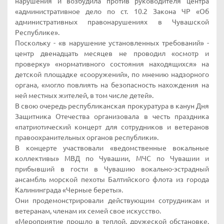
нарушения и возбудила против руководителя центра
«административное дело по ст. 10.2 Закона ЧР «Об
административных правонарушениях в Чувашской
Республике».
Поскольку - «в нарушение установленных требований» -
центр двенадцать месяцев не проводил «осмотр и
проверку» «нормативного состояния находящихся» на
детской площадке «сооружений», по мнению надзорного
органа, «могло повлиять на безопасность нахождения на
ней местных жителей, в том числе детей».
В свою очередь республиканская прокуратура в канун Дня
Защитника Отечества организовала в честь праздника
«патриотический концерт для сотрудников и ветеранов
правоохранительных органов республики».
В концерте участвовали «ведомственные вокальные
коллективы» МВД по Чувашии, МЧС по Чувашии и
прибывший в гости в Чувашию вокально-эстрадный
ансамбль морской пехоты Балтийского флота из города
Калининграда «Черные береты».
Они продемонстрировали действующим сотрудникам и
ветеранам, членам их семей свое искусство.
«Мероприятие прошло в теплой, дружеской обстановке.