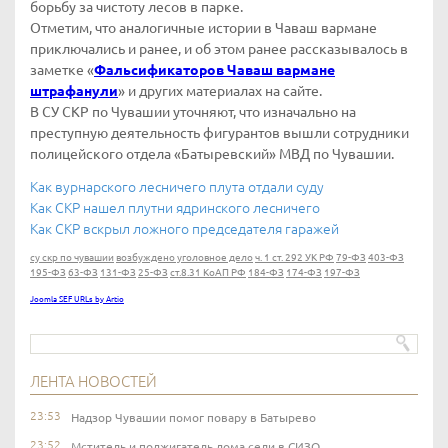
борьбу за чистоту лесов в парке.
Отметим, что аналогичные истории в Чаваш вармане
приключались и ранее, и об этом ранее рассказывалось в
заметке «
Фальсификаторов Чаваш вармане
штрафанули
» и других материалах на сайте.
В СУ СКР по Чувашии уточняют, что изначально на
преступную деятельность фигурантов вышли сотрудники
полицейского отдела «Батыревский» МВД по Чувашии.
Как вурнарского лесничего плута отдали суду
Как СКР нашел плутни ядринского лесничего
Как СКР вскрыл ложного председателя гаражей
су скр по чувашии
возбуждено уголовное дело
ч. 1 ст. 292 УК РФ
79-ФЗ
403-ФЗ
195-ФЗ
63-ФЗ
131-ФЗ
25-ФЗ
ст.8.31 КоАП РФ
184-ФЗ
174-ФЗ
197-ФЗ
Joomla SEF URLs by Artio
ЛЕНТА НОВОСТЕЙ
23:53
Надзор Чувашии помог повару в Батырево
23:52
Мститель и поджигатель дома сели в СИЗО