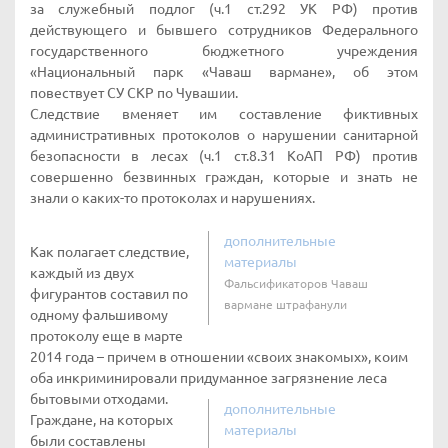
за служебный подлог (ч.1 ст.292 УК РФ) против
действующего и бывшего сотрудников Федерального
государственного бюджетного учреждения
«Национальный парк «Чаваш вармане», об этом
повествует СУ СКР по Чувашии.
Следствие вменяет им составление фиктивных
административных протоколов о нарушении санитарной
безопасности в лесах (ч.1 ст.8.31 КоАП РФ) против
совершенно безвинных граждан, которые и знать не
знали о каких-то протоколах и нарушениях.
дополнительные
Как полагает следствие,
материалы
каждый из двух
Фальсификаторов Чаваш
фигурантов составил по
вармане штрафанули
одному фальшивому
протоколу еще в марте
2014 года – причем в отношении «своих знакомых», коим
оба инкриминировали придуманное загрязнение леса
бытовыми отходами.
дополнительные
Граждане, на которых
материалы
были составлены