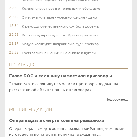
22:39
Компенсирует вред от операции чебоксарке
22:38
Отчиму в Алатыре - условно, фирме - дело
18:34
К рекорду отечественного футбола добежал
22:28
Велят водопровод в селе Красноармейское
22:27
Мзду в колледже направили в суд Чебоксар
23:38
Состязались в шашки и на лыжне в Кугеси
ЦИТАТА ДНЯ
Главе БОС и селянину намостили приговоры
Главе БОС и селянину намостили приговорыВедомства
рассказали об обвинительных приговорах...
Подробнее...
МНЕНИЕ РЕДАКЦИИ
Опера выдала смерть хозяина развалюхи
Опера выдала смерть хозяина развалюхиРанняя, чем позже
изготовленные патроны, кончина гражданина...