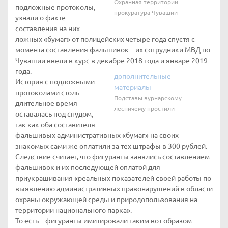
Охранная территории
подложные протоколы,
прокуратура Чувашии
узнали о факте
составления на них
ложных «бумаг» от полицейских четыре года спустя с
момента составления фальшивок – их сотрудники МВД по
Чувашии ввели в курс в декабре 2018 года и январе 2019
года.
дополнительные
История с подложными
материалы
протоколами столь
Подставы вурнарскому
длительное время
лесничему простили
оставалась под спудом,
так как оба составителя
фальшивых административных «бумаг» на своих
знакомых сами же оплатили за тех штрафы в 300 рублей.
Следствие считает, что фигуранты занялись составлением
фальшивок и их последующей оплатой для
приукрашивания «реальных показателей своей работы по
выявлению административных правонарушений в области
охраны окружающей среды и природопользования на
территории национального парка».
То есть – фигуранты имитировали таким вот образом