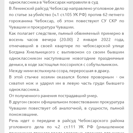
одноклассника в Чебоксарах направили в суд
В Ленинский райсуд Чебоксар направлено уголовное дело
по статье за убийство (ч.1 ст.105 УК РФ) против 62-летнего
горожанина Чебоксар, об этом повествуют СУ СКР по
Чувашии и прокуратура Чувашии.
Как полагает следствие, пьяный обвиняемый примерно в
восемь часов вечера (20.00) 2 января 2022 года,
отмечавший в своей квартире по чебоксарской улице
Богдана Хмельницкого с выпивоном со своим бывшим
одноклассником наступившие новогодние праздничные
деньки, в ходе застощлья поссорился с собутыльником.
Между ними вспыхнула ссора, переросшая в драку.
В этой стычке хозяин оказался более проворным - он
схватил нож и ударил им в левую часть груди бывшего
одноклассника.
От полученного ранения пострадавший умер.
В другом своем официальном повествовании прокуратура
Чувашии повествует об аналогчной, в сущности, пьяной
поножовщине.
Речь идет о передаче в райсуд Чебоксарского района
уголовного дела по ч.2 ст.111 УК РФ (умышленное