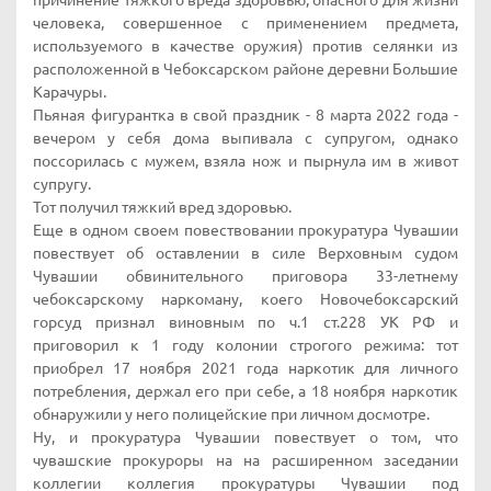
причинение тяжкого вреда здоровью, опасного для жизни
человека, совершенное с применением предмета,
используемого в качестве оружия) против селянки из
расположенной в Чебоксарском районе деревни Большие
Карачуры.
Пьяная фигурантка в свой праздник - 8 марта 2022 года -
вечером у себя дома выпивала с супругом, однако
поссорилась с мужем, взяла нож и пырнула им в живот
супругу.
Тот получил тяжкий вред здоровью.
Еще в одном своем повествовании прокуратура Чувашии
повествует об оставлении в силе Верховным судом
Чувашии обвинительного приговора 33-летнему
чебоксарскому наркоману, коего Новочебоксарский
горсуд признал виновным по ч.1 ст.228 УК РФ и
приговорил к 1 году колонии строгого режима: тот
приобрел 17 ноября 2021 года наркотик для личного
потребления, держал его при себе, а 18 ноября наркотик
обнаружили у него полицейские при личном досмотре.
Ну, и прокуратура Чувашии повествует о том, что
чувашские прокуроры на на расширенном заседании
коллегии коллегия прокуратуры Чувашии под