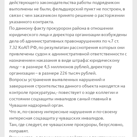
действующего законодательства работы подрядчиком
выполнены не были, фельдшерский пункт не построен, в
связи с чем заказчиком принято решение о расторжении
указанного контракта.
По данному факту прокурором района в отношении
юридического лица и директора организации возбуждены
дела об административных правонарушениях по ч.7 ст.
7.32 КоАП РФ, по результатам рассмотрения которых они
привлечены судом к административной ответственности с
назначением наказания в виде штрафа: юридическому
лицу – в размере 4,5 миллионов рублей, директору
организации – в размере 226 тысяч рублей.
Вопросы устранения выявленных нарушений и
завершения строительства данного объекта находятся на
контроле прокуратуры,- повествует о ходе коллегии и
состоянии соцзащиты инвалидов самый главный в
Чувашии надзорный орган.
Что ж, по-своему интересные нарушения и по-своему
интересная соцзащита у чувашских инвалидов.
Там, где следует, ее чувашскиие прокуроры, безусловно,
поправят.