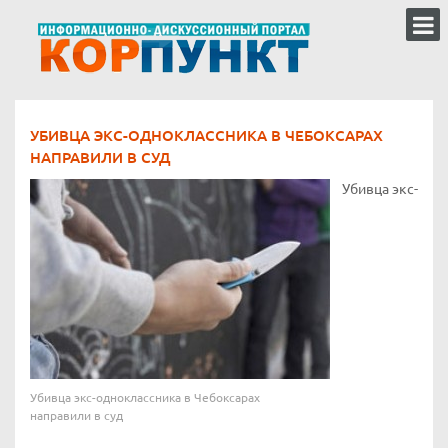
УБИВЦА ЭКС-ОДНОКЛАССНИКА В ЧЕБОКСАРАХ
НАПРАВИЛИ В СУД
Убивца экс-
Убивца экс-одноклассника в Чебоксарах
направили в суд