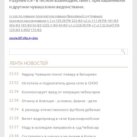
Разумеется - в тесном взаимодействии с приглашенными
и другими чувашскими ведомствами.
су скр по чувашии
прокуратура чувашии
Верховный суд Чувашии
окончено расследование
ч. 1 ст. 105 УК РФ
323-ФЗ
ч.2 ст. 111 УК РФ
181-ФЗ
403-ФЗ
195-ФЗ
63-ФЗ
2202-1-ФЗ
44-ФЗ
ч.1 ст.228 УК РФ
ч.7 ст.7.32 КоАП РФ
124-ФЗ
3-ФКЗ
174-ФЗ
Joomla SEF URLs by Artio
ЛЕНТА НОВОСТЕЙ
23:53
Надзор Чувашии помог повару в Батырево
23:52
Мститель и поджигатель дома сели в СИЗО
22:39
Компенсирует вред от операции чебоксарке
22:38
Отчиму в Алатыре - условно, фирме - дело
18:34
К рекорду отечественного футбола добежал
22:28
Велят водопровод в селе Красноармейское
22:27
Мзду в колледже направили в суд Чебоксар
23:38
Состязались в шашки и на лыжне в Кугеси