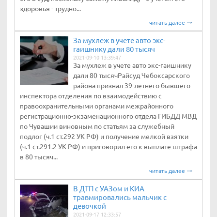
здоровья - трудно...
читать далее
За мухлеж в учете авто экс-
гаишнику дали 80 тысяч
2021-09-10 13:39:47
За мухлеж в учете авто экс-гаишнику
дали 80 тысячРайсуд Чебоксарского
района признал 39-летнего бывшего
инспектора отделения по взаимодействию с
правоохранительными органами межрайонного
регистрационно-экзаменационного отдела ГИБДД МВД
по Чувашии виновным по статьям за служебный
подлог (ч.1 ст.292 УК РФ) и получение мелкой взятки
(ч.1 ст.291.2 УК РФ) и приговорил его к выплате штрафа
в 80 тысяч...
читать далее
В ДТП с УАЗом и КИА
травмировались мальчик с
девочкой
2021-09-17 12:33:57