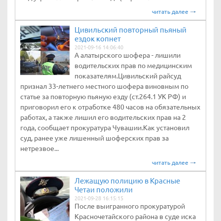
читать далее
Цивильский повторный пьяный
ездок копнет
2021-09-16 14:06:40
А алатырского шофера - лишили
водительских прав по медицинским
показателям.Цивильский райсуд
признал 33-летнего местного шофера виновным по
статье за повторную пьяную езду (ст.264.1 УК РФ) и
приговорил его к отработке 480 часов на обязательных
работах, а также лишил его водительских прав на 2
года, сообщает прокуратура Чувашии.Как установил
суд, ранее уже лишенный шоферских прав за
нетрезвое...
читать далее
Лежащую полицию в Красные
Четаи положили
2021-09-28 16:15:15
После выигранного прокуратурой
Красночетайского района в суде иска