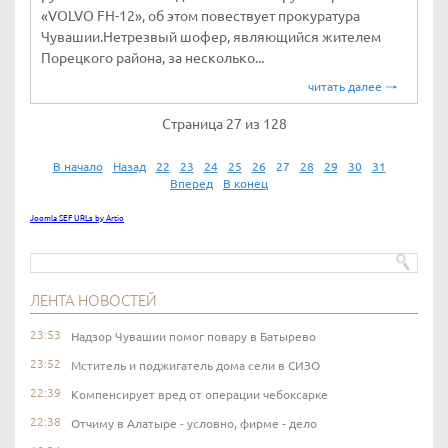
«VOLVO FH-12», об этом повествует прокуратура
Чувашии.Нетрезвый шофер, являющийся жителем
Порецкого района, за несколько...
читать далее
Страница 27 из 128
В начало
Назад
22
23
24
25
26
27
28
29
30
31
Вперед
В конец
Joomla SEF URLs by Artio
ЛЕНТА НОВОСТЕЙ
23:53
Надзор Чувашии помог повару в Батырево
23:52
Мститель и поджигатель дома сели в СИЗО
22:39
Компенсирует вред от операции чебоксарке
22:38
Отчиму в Алатыре - условно, фирме - дело