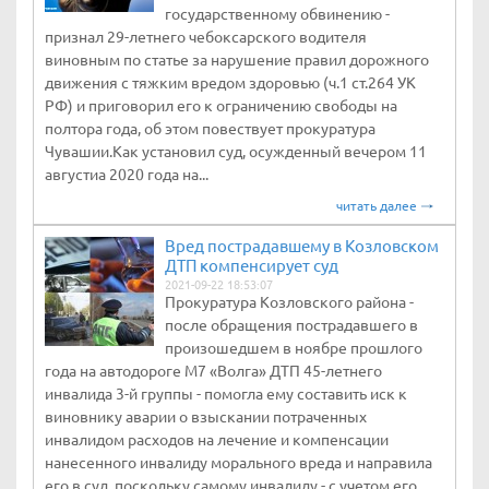
государственному обвинению -
признал 29-летнего чебоксарского водителя
виновным по статье за нарушение правил дорожного
движения с тяжким вредом здоровью (ч.1 ст.264 УК
РФ) и приговорил его к ограничению свободы на
полтора года, об этом повествует прокуратура
Чувашии.Как установил суд, осужденный вечером 11
августиа 2020 года на...
читать далее
Вред пострадавшему в Козловском
ДТП компенсирует суд
2021-09-22 18:53:07
Прокуратура Козловского района -
после обращения пострадавшего в
произошедшем в ноябре прошлого
года на автодороге М7 «Волга» ДТП 45-летнего
инвалида 3-й группы - помогла ему составить иск к
виновнику аварии о взыскании потраченных
инвалидом расходов на лечение и компенсации
нанесенного инвалиду морального вреда и направила
его в суд, поскольку самому инвалиду - с учетом его