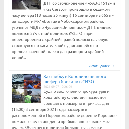
ДТП со столкновением «УАЗ-31512» и
«Kia Cerato» произошло в седьмом
часу вечера (18 часов 25 минут) 16 сентября на 665 км
автодороги М-7 «Волга» в Чебоксарском районе,
уточняет МВД по Чувашии.Виновником ДТП, видимо,
является 57-летний водитель УАЗа. Он при
перестороении с крайней правой полосы на левую
столкнулся по касательной с двигавшейся по
предназначенной только для разворота крайней
левой...
читать далее
За сшибку в Коровино пьяного
шофера бросили в СИЗО
2021-09-07 19:26:09
Суд по заключению прокуратуры и
ходатайству следствия поместил
сбившего примерно в три часа дня
(15.00) 3 сентября 2021 года насмерть в
расположенной в Порецком районе деревне Коровино
пожилого велосипедиста пребывавшего пьяным за
рулем 59-летнего водителя большегруза марки