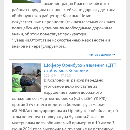
администрация Красночетайского
района соорудила на проезжей части дороги у детсада
«Рябинушка» в райцентре Красные Четаи
искусственные неровности (так называемых лежачих
полицейских) и установила необходимые дорожные
знаки, об этом повествует прокуратура
Чувашии.Отсутствие искусственных неровностей и
знаков на нерегулируемом...
читать далее
Шоферу Оренбуржья вменили ДТП
с гибелью в Козловке
2021-09-14 17:30:34
В Козловский райсуд передано
уголовное дело по статье за
нарушение правил дорожного
движения со смертью человека (ч.3 ст.264 УК РФ)
против 39-летнего водителя большегруза марки
«SCANIA» с полуприцепом из Оренбургской области, об
этом повествует прокуратура Чувашии.Согласно
материалам дела, обвиняемый примерно в 10 часов 7
июня 2021 года выскочил на грузовике на встречную