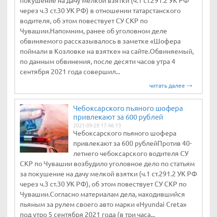
покушение на дачу мелкой взятки (ч.1 ст.291.2 УК РФ
через ч.3 ст.30 УК РФ) в отношении татарстанского
водителя, об этом повествует СУ СКР по
Чувашии.Напомним, ранее об уголовном деле
обвиняемого рассказывалось в заметке «Шофера
поймали в Козловке на взятке» на сайте.Обвиняемый,
по данным обвинения, после десяти часов утра 4
сентября 2021 года совершил...
читать далее
Чебоксарского пьяного шофера
привлекают за 600 рублей
2021-09-29 17:46:13
Чебоксарского пьяного шофера
привлекают за 600 рублейПротив 40-
летнего чебоксарского водителя СУ
СКР по Чувашии возбудило уголовное дело по статьям
за покушение на дачу мелкой взятки (ч.1 ст.291.2 УК РФ
через ч.3 ст.30 УК РФ), об этом повествует СУ СКР по
Чувашии.Согласно материалам дела, находившийся
пьяным за рулем своего авто марки «Hyundai Creta»
под утро 5 сентября 2021 года (в три часа...