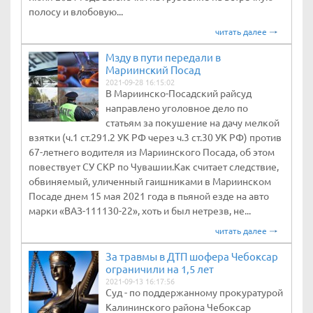
полосу и влобовую...
читать далее
Мзду в пути передали в
Мариинский Посад
2021-09-28 16:15:02
В Мариинско-Посадский райсуд
направлено уголовное дело по
статьям за покушение на дачу мелкой
взятки (ч.1 ст.291.2 УК РФ через ч.3 ст.30 УК РФ) против
67-летнего водителя из Мариинского Посада, об этом
повествует СУ СКР по Чувашии.Как считает следствие,
обвиняемый, уличенный гаишниками в Мариинском
Посаде днем 15 мая 2021 года в пьяной езде на авто
марки «ВАЗ-111130-22», хоть и был нетрезв, не...
читать далее
За травмы в ДТП шофера Чебоксар
ограничили на 1,5 лет
2021-09-13 16:17:56
Суд - по поддержанному прокуратурой
Калининского района Чебоксар