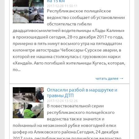
на 15 км
2017-12-28 11:50:11
Республиканское полицейское
ведомство сообщает об установлении
обстоятельств гибели
двадцативосьмилетней водительницы «Лады Калины»
в произошедшей сегодня, 28-го декабря 2017-го года,
примерно в пять минут восьмого утра на пятнадцатом
километре автострады Чебоксары-Сурское аварии, в
которой ее машина столкнулась с грузовиком марки
«Хендай». Авто погибшей жительницы Кугесь, которая,
по...
читать далее
Огласили разбой в маршрутке и
травмы ДТП
2017-12-24 13:52:26
В повествовательной серии
республиканского полицейского
ведомства также значится и
пойманный на незаконной рубке новогодней елки
шофер из Аликовского района.Сегодня, 24 декабря
2017 года, республиканское полицейское ведомство