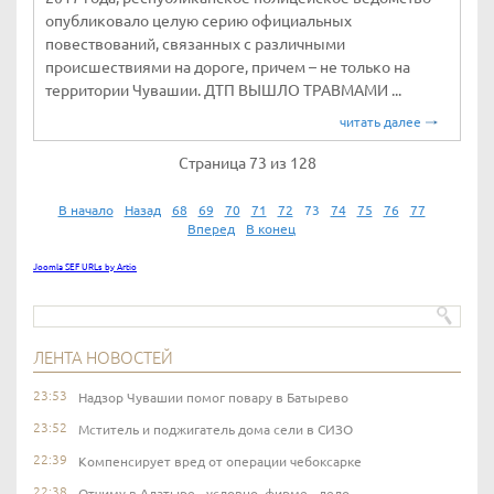
опубликовало целую серию официальных
повествований, связанных с различными
происшествиями на дороге, причем – не только на
территории Чувашии. ДТП ВЫШЛО ТРАВМАМИ ...
читать далее
Страница 73 из 128
В начало
Назад
68
69
70
71
72
73
74
75
76
77
Вперед
В конец
Joomla SEF URLs by Artio
ЛЕНТА НОВОСТЕЙ
23:53
Надзор Чувашии помог повару в Батырево
23:52
Мститель и поджигатель дома сели в СИЗО
22:39
Компенсирует вред от операции чебоксарке
22:38
Отчиму в Алатыре - условно, фирме - дело