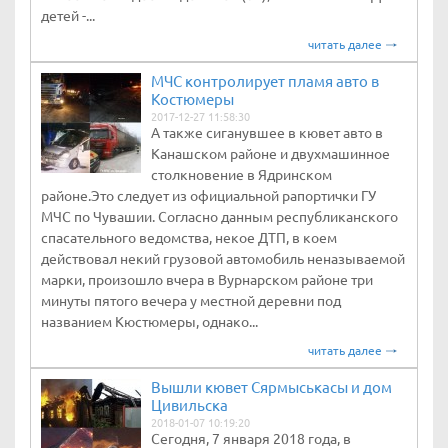
детей -...
читать далее
МЧС контролирует пламя авто в
Костюмеры
2017-12-27 11:58:30
А также сиганувшее в кювет авто в
Канашском районе и двухмашинное
столкновение в Ядринском
районе.Это следует из официальной рапортички ГУ
МЧС по Чувашии. Согласно данным республиканского
спасательного ведомства, некое ДТП, в коем
действовал некий грузовой автомобиль неназываемой
марки, произошло вчера в Вурнарском районе три
минуты пятого вечера у местной деревни под
названием Кюстюмеры, однако...
читать далее
Вышли кювет Сярмыськасы и дом
Цивильска
2018-01-07 10:19:20
Сегодня, 7 января 2018 года, в