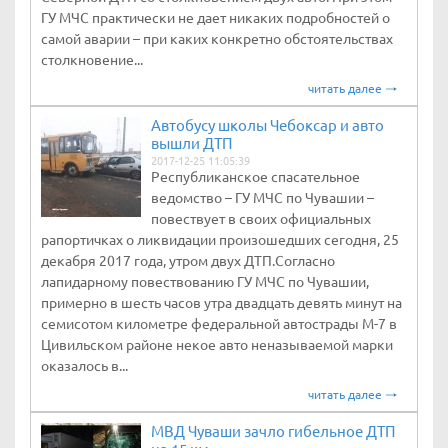
ГУ МЧС практически не дает никаких подробностей о
самой аварии – при каких конкретно обстоятельствах
столкновение...
читать далее
Автобусу школы Чебоксар и авто
вышли ДТП
2017-12-25 11:05:39
Республиканское спасательное
ведомство – ГУ МЧС по Чувашии –
повествует в своих официальных
рапортичках о ликвидации произошедших сегодня, 25
декабря 2017 года, утром двух ДТП.Согласно
лапидарному повествованию ГУ МЧС по Чувашии,
примерно в шесть часов утра двадцать девять минут на
семисотом километре федеральной автострады М-7 в
Цивильском районе некое авто неназываемой марки
оказалось в...
читать далее
МВД Чуваши зачло гибельное ДТП