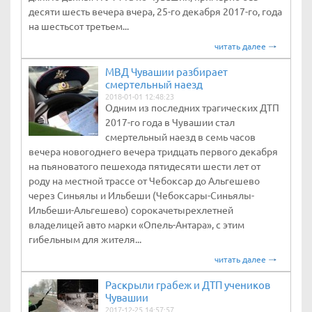
десяти шесть вечера вчера, 25-го декабря 2017-го, года
на шестьсот третьем...
читать далее
МВД Чувашии разбирает
смертельный наезд
2018-01-01 12:48:23
Одним из последних трагических ДТП
2017-го года в Чувашии стал
смертельный наезд в семь часов
вечера новогоднего вечера тридцать первого декабря
на пьяноватого пешехода пятидесяти шести лет от
роду на местной трассе от Чебоксар до Альгешево
через Синьялы и Ильбеши (Чебоксары-Синьялы-
Ильбеши-Альгешево) сорокачетырехлетней
владелицей авто марки «Опель-Антара», с этим
гибельным для жителя...
читать далее
Раскрыли грабеж и ДТП учеников
Чувашии
2017-12-25 14:57:57