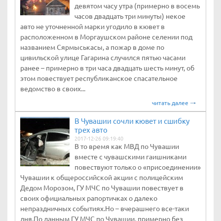
девятом часу утра (примерно в восемь
часов двадцать три минуты) некое
авто не уточненной марки угодило в кювет в
расположенном в Моргаушском районе селении под
названием Сярмыськасы, а пожар в доме по
цивильской улице Гагарина случился пятью часами
ранее – примерно в три часа двадцать шесть минут, об
этом повествует республиканское спасательное
ведомство в своих...
читать далее
В Чувашии сочли кювет и сшибку
трех авто
2017-12-26 09:19:40
В то время как МВД по Чувашии
вместе с чувашскими гаишниками
повествуют только о «присоединении»
Чувашии к общероссийской акции с полицейским
Дедом Морозом, ГУ МЧС по Чувашии повествует в
своих официальных рапортичках о далеко
непраздничных событиях.Но – вчерашнего все-таки
дня.По данным ГУ МЧС по Чувашии, примерно без