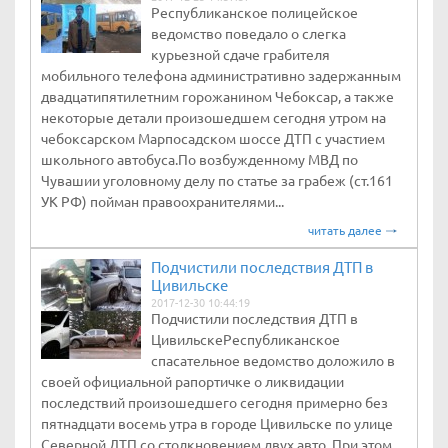
Республиканское полицейское
ведомство поведало о слегка
курьезной сдаче грабителя
мобильного телефона административно задержанным
двадцатипятилетним горожанином Чебоксар, а также
некоторые детали произошедшем сегодня утром на
чебоксарском Марпосадском шоссе ДТП с участием
школьного автобуса.По возбужденному МВД по
Чувашии уголовному делу по статье за грабеж (ст.161
УК РФ) пойман правоохранителями...
читать далее
Подчистили последствия ДТП в
Цивильске
2017-12-30 10:44:19
Подчистили последствия ДТП в
ЦивильскеРеспубликанское
спасательное ведомство доложило в
своей официальной рапортичке о ликвидации
последствий произошедшего сегодня примерно без
пятнадцати восемь утра в городе Цивильске по улице
Северной ДТП со столкновением двух авто. При этом