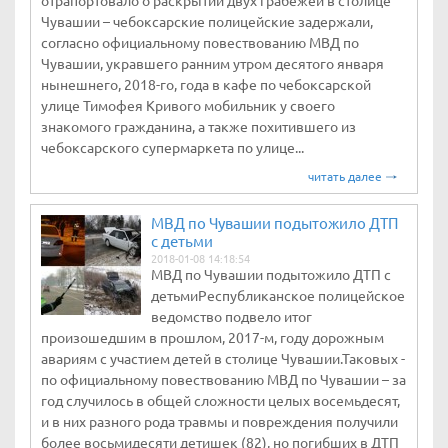
отрапортовало о раскрытии двух грабежей в столице
Чувашии – чебоксарские полицейские задержали,
согласно официальному повествованию МВД по
Чувашии, укравшего ранним утром десятого января
нынешнего, 2018-го, года в кафе по чебоксарской
улице Тимофея Кривого мобильник у своего
знакомого гражданина, а также похитившего из
чебоксарского супермаркета по улице...
читать далее
МВД по Чувашии подытожило ДТП
с детьми
2018-01-08 14:18:54
МВД по Чувашии подытожило ДТП с
детьмиРеспубликанское полицейское
ведомство подвело итог
произошедшим в прошлом, 2017-м, году дорожным
авариям с участием детей в столице Чувашии.Таковых -
по официальному повествованию МВД по Чувашии – за
год случилось в общей сложности целых восемьдесят,
и в них разного рода травмы и повреждения получили
более восьмидесяти детишек (82), но погибших в ДТП