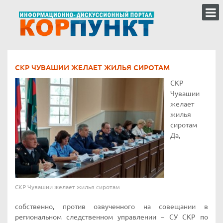
СКР ЧУВАШИИ ЖЕЛАЕТ ЖИЛЬЯ СИРОТАМ
СКР
Чувашии
желает
жилья
сиротам
Да,
СКР Чувашии желает жилья сиротам
собственно, против озвученного на совещании в
региональном следственном управлении – СУ СКР по