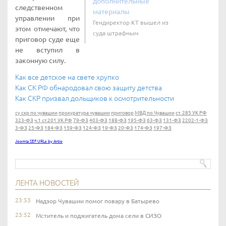
дополнительные
следственном
материалы
управлении при
Гендиректор КТ вышел из
этом отмечают, что
суда штрафным
приговор суде еще
не вступил в
законную силу.
Как все детское на свете хрупко
Как СК РФ обнародовал свою защиту детства
Как СКР призвал дольщиков к осмотрительности
су скр по чувашии
прокуратура чувашии
приговор
МВД по Чувашии
ст. 285 УК РФ
323-ФЗ
ч.1 ст.201 УК РФ
79-ФЗ
403-ФЗ
188-ФЗ
195-ФЗ
63-ФЗ
131-ФЗ
2202-1-ФЗ
3-ФЗ
25-ФЗ
184-ФЗ
159-ФЗ
124-ФЗ
19-ФЗ
20-ФЗ
174-ФЗ
197-ФЗ
Joomla SEF URLs by Artio
ЛЕНТА НОВОСТЕЙ
23:53
Надзор Чувашии помог повару в Батырево
23:52
Мститель и поджигатель дома сели в СИЗО