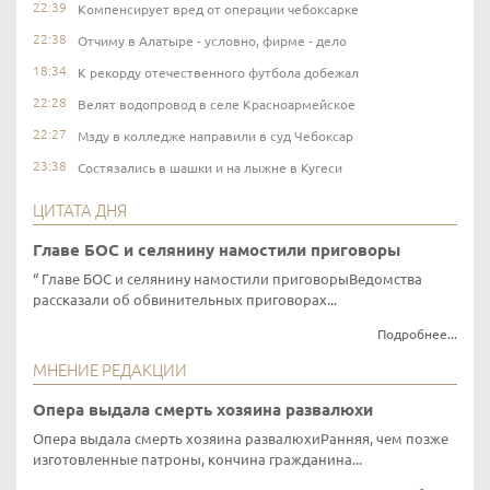
22:39
Компенсирует вред от операции чебоксарке
22:38
Отчиму в Алатыре - условно, фирме - дело
18:34
К рекорду отечественного футбола добежал
22:28
Велят водопровод в селе Красноармейское
22:27
Мзду в колледже направили в суд Чебоксар
23:38
Состязались в шашки и на лыжне в Кугеси
ЦИТАТА ДНЯ
Главе БОС и селянину намостили приговоры
Главе БОС и селянину намостили приговорыВедомства
рассказали об обвинительных приговорах...
Подробнее...
МНЕНИЕ РЕДАКЦИИ
Опера выдала смерть хозяина развалюхи
Опера выдала смерть хозяина развалюхиРанняя, чем позже
изготовленные патроны, кончина гражданина...