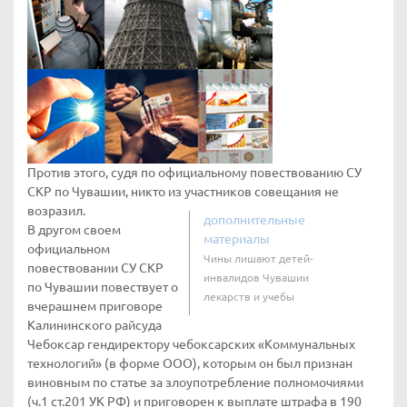
Против этого, судя по официальному повествованию СУ
СКР по Чувашии, никто из участников совещания не
возразил.
дополнительные
В другом своем
материалы
официальном
Чины лишают детей-
повествовании СУ СКР
инвалидов Чувашии
по Чувашии повествует о
лекарств и учебы
вчерашнем приговоре
Калининского райсуда
Чебоксар гендиректору чебоксарских «Коммунальных
технологий» (в форме ООО), которым он был признан
виновным по статье за злоупотребление полномочиями
(ч.1 ст.201 УК РФ) и приговорен к выплате штрафа в 190