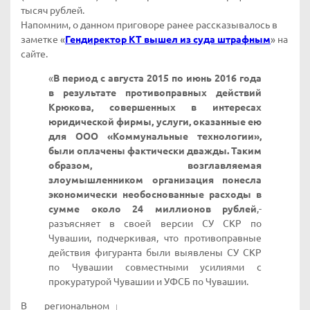
тысяч рублей.
Напомним, о данном приговоре ранее рассказывалось в
заметке «
Гендиректор КТ вышел из суда штрафным
» на
сайте.
«
В период с августа 2015 по июнь 2016 года
в результате противоправных действий
Крюкова, совершенных в интересах
юридической фирмы, услуги, оказанные ею
для ООО «Коммунальные технологии»,
были оплачены фактически дважды. Таким
образом, возглавляемая
злоумышленником организация понесла
экономически необоснованные расходы в
сумме около 24 миллионов рублей
,-
разъясняет в своей версии СУ СКР по
Чувашии, подчеркивая, что противоправные
действия фигуранта были выявлены СУ СКР
по Чувашии совместными усилиями с
прокуратурой Чувашии и УФСБ по Чувашии.
В региональном