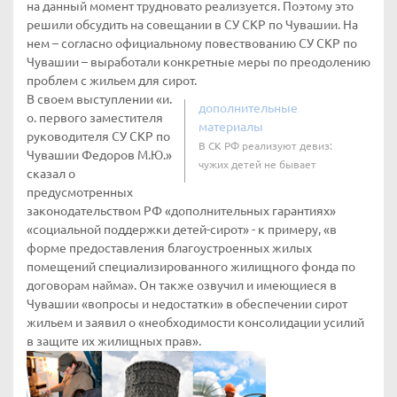
на данный момент трудновато реализуется. Поэтому это
решили обсудить на совещании в СУ СКР по Чувашии. На
нем – согласно официальному повествованию СУ СКР по
Чувашии – выработали конкретные меры по преодолению
проблем с жильем для сирот.
В своем выступлении «и.
дополнительные
о. первого заместителя
материалы
руководителя СУ СКР по
В СК РФ реализуют девиз:
Чувашии Федоров М.Ю.»
чужих детей не бывает
сказал о
предусмотренных
законодательством РФ «дополнительных гарантиях»
«социальной поддержки детей-сирот» - к примеру, «в
форме предоставления благоустроенных жилых
помещений специализированного жилищного фонда по
договорам найма». Он также озвучил и имеющиеся в
Чувашии «вопросы и недостатки» в обеспечении сирот
жильем и заявил о «необходимости консолидации усилий
в защите их жилищных прав».