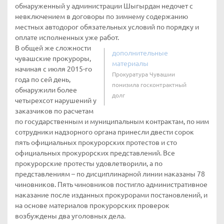
обнаруженный у администрации Шыгырдан недочет с
невключением в договоры по зимнему содержанию
местных автодорог обязательных условий по порядку и
оплате исполненных уже работ.
В общей же сложности
дополнительные
чувашские прокуроры,
материалы
начиная с июля 2015-го
Прокуратура Чувашии
года по сей день,
понизила госконтрактный
обнаружили более
долг
четырехсот нарушений у
заказчиков по расчетам
по государственным и муниципальным контрактам, по ним
сотрудники надзорного органа принесли двести сорок
пять официальных прокурорских протестов и сто
официальных прокурорских представлений. Все
прокурорские протесты удовлетворили, а по
представлениям – по дисциплинарной линии наказаны 78
чиновников. Пять чиновников постигло административное
наказание после изданных прокурорами постановлений, и
на основе материалов прокурорских проверок
возбуждены два уголовных дела.