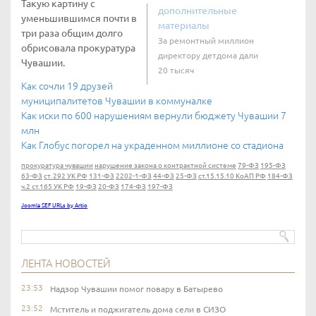
Такую картину с
дополнительные
уменьшившимся почти в
материалы
три раза общим долго
За ремонтный миллион
обрисовала прокуратура
директору детдома дали
Чувашии.
20 тысяч
Как сочли 19 друзей
муниципалитетов Чувашии в коммуналке
Как иски по 600 нарушениям вернули бюджету Чувашии 7
млн
Как Глобус погорел на украденном миллионе со стадиона
прокуратура чувашии
нарушение закона о контрактной системе
79-ФЗ
195-ФЗ
63-ФЗ
ст. 292 УК РФ
131-ФЗ
2202-1-ФЗ
44-ФЗ
25-ФЗ
ст.15.15.10 КоАП РФ
184-ФЗ
ч.2 ст.165 УК РФ
19-ФЗ
20-ФЗ
174-ФЗ
197-ФЗ
Joomla SEF URLs by Artio
ЛЕНТА НОВОСТЕЙ
23:53
Надзор Чувашии помог повару в Батырево
23:52
Мститель и поджигатель дома сели в СИЗО