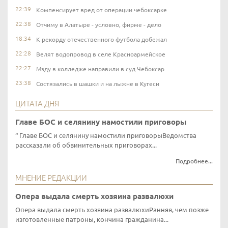
22:39
Компенсирует вред от операции чебоксарке
22:38
Отчиму в Алатыре - условно, фирме - дело
18:34
К рекорду отечественного футбола добежал
22:28
Велят водопровод в селе Красноармейское
22:27
Мзду в колледже направили в суд Чебоксар
23:38
Состязались в шашки и на лыжне в Кугеси
ЦИТАТА ДНЯ
Главе БОС и селянину намостили приговоры
Главе БОС и селянину намостили приговорыВедомства
рассказали об обвинительных приговорах...
Подробнее...
МНЕНИЕ РЕДАКЦИИ
Опера выдала смерть хозяина развалюхи
Опера выдала смерть хозяина развалюхиРанняя, чем позже
изготовленные патроны, кончина гражданина...