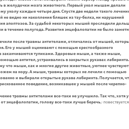
ть в желудочки мозга животного. Первый укол мышам делали
ому уколу каждые четыре дня. Спустя две недели такого лечени
 не видно ни накопления бляшек из тау-белка, ни нарушений
ния апоптозов. За судьбой некоторых мышей проследили дольш
и в течение полугода. Развития энцефалопатии не было заметн
лечили после травмы антителами, отличались от мышей, котор
ия. Его у мышей оценивают с помощью крестообразного
два заканчиваются тупиками. Здоровые мыши, а также мыши,
омощью антител, устраивались в закрытых рукавах лабиринта.
му что мыши, как и многие другие животные, уютнее чувствуют
хожем на нору. А мыши, травмы которых не лечили с помощью
скованно и выбирали открытые рукава лабиринта. Получается, ч
рискованное поведение, возникавшее у мышей после черепно-
ение травмы антителами все-таки не улучшило. Так что, хотя у
у от энцефалопатии, голову все-таки лучше беречь
,- повествуется