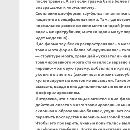
после травмы. А вот если травма была более 
возвращался к нормальному.
Скопления цис-формы тау-белка появлялись в 
пациентов с энцефалопатиями. Там, где встре
нормальное расположение митохондрий (поск
вдоль микротрубочек; митохондрии могут пер
идет медленно).
Цис-форма тау-белка распространялась в моз
травмы эта форма белка обнаруживалась тольк
— структуре мозга, хранящей «указатели» на 
травмированного мозга становилось заразно
черепно-мозговую травму, добавляли к культу
уходить в апоптоз (заканчивать жизнь самоу
культивируемых клеток не вызывали. Такое 
вызвать, введя в них дополнительные копии г
фосфорилированием.
Интересно, что с помощью антител к цис-фор
действия лизатов мозга травмированных мыше
склонная к образованию бляшек, ухудшает сос
пережить последствия черепно-мозговой тра
Чтобы это проверить, ученые попытались вы
цис-форме тау-белка. Поскольку антитела не