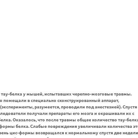
в тау-белка у мышей, испытавших черепно-мозговые травмы.
о помещали в специально сконструированный аппарат,
ксперименты, разумеется, проводили под анестезией). Спустя
ледователи получали препараты его мозга и окрашивали их с
елка. Оказалось, что после травмы общее количество тау-белк
с-формы белка. Слабые повреждения увеличивали количества эт
овень цис-формы возвращался к нормальному спустя две недел