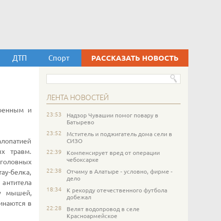
ДТП
Спорт
РАССКАЗАТЬ НОВОСТЬ
ЛЕНТА НОВОСТЕЙ
военным и
23:53
Надзор Чувашии помог повару в
Батырево
23:52
Мститель и поджигатель дома сели в
алопатией
СИЗО
х травм.
22:39
Компенсирует вред от операции
чебоксарке
 головных
22:38
Отчиму в Алатыре - условно, фирме -
ау-белка,
дело
антитела
18:34
К рекорду отечественного футбола
у мышей,
добежал
инаются в
22:28
Велят водопровод в селе
Красноармейское