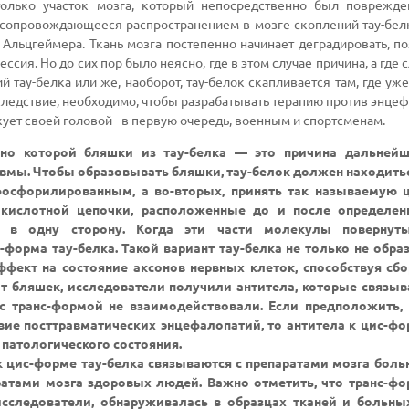
олько участок мозга, который непосредственно был поврежде
 сопровождающееся распространением в мозге скоплений тау-бел
 Альцгеймера. Ткань мозга постепенно начинает деградировать, п
ссия. Но до сих пор было неясно, где в этом случае причина, а где 
 тау-белка или же, наоборот, тау-белок скапливается там, где уже
 следствие, необходимо, чтобы разрабатывать терапию против энцеф
скует своей головой - в первую очередь, военным и спортсменам.
сно которой бляшки из тау-белка — это причина дальнейш
авмы. Чтобы образовывать бляшки, тау-белок должен находить
фосфорилированным, а во-вторых, принять так называемую ц
окислотной цепочки, расположенные до и после определен
 в одну сторону. Когда эти части молекулы повернут
форма тау-белка. Такой вариант тау-белка не только не обра
фект на состояние аксонов нервных клеток, способствуя сбо
от бляшек, исследователи получили антитела, которые связы
 с транс-формой не взаимодействовали. Если предположить, 
твие посттравматических энцефалопатий, то антитела к цис-ф
 патологического состояния.
к цис-форме тау-белка связываются с препаратами мозга бол
ратами мозга здоровых людей. Важно отметить, что транс-фо
исследователи, обнаруживалась в образцах тканей и больных