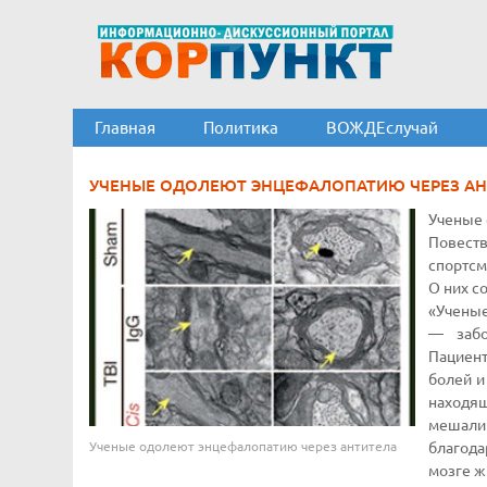
Главная
Политика
ВОЖДЕслучай
УЧЕНЫЕ ОДОЛЕЮТ ЭНЦЕФАЛОПАТИЮ ЧЕРЕЗ АН
Ученые 
Повест
спортсм
О них со
«Ученые
— забо
Пациент
болей и
находя
мешали
Ученые одолеют энцефалопатию через антитела
благода
мозге ж