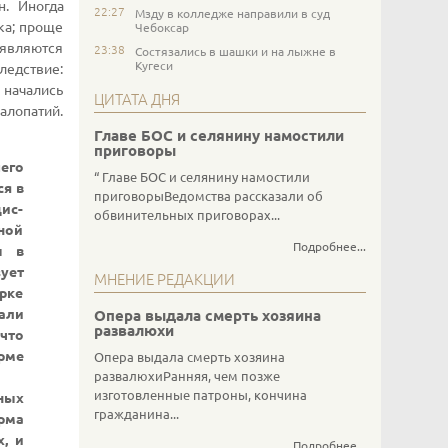
н. Иногда
22:27
Мзду в колледже направили в суд
ка; проще
Чебоксар
оявляются
23:38
Состязались в шашки и на лыжне в
Кугеси
следствие:
 начались
ЦИТАТА ДНЯ
алопатий.
Главе БОС и селянину намостили
приговоры
его
Главе БОС и селянину намостили
ся в
приговорыВедомства рассказали об
ис-
обвинительных приговорах...
ной
Подробнее...
ы в
зует
МНЕНИЕ РЕДАКЦИИ
рке
вали
Опера выдала смерть хозяина
развалюхи
что
орме
Опера выдала смерть хозяина
развалюхиРанняя, чем позже
изготовленные патроны, кончина
ьных
гражданина...
рма
, и
Подробнее...