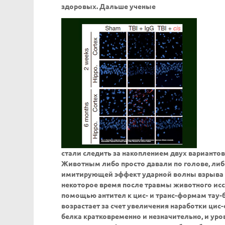
здоровых. Дальше ученые
стали следить за накоплением двух варианто
Животным либо просто давали по голове, либ
имитирующей эффект ударной волны взрыва (э
некоторое время после травмы животного исс
помощью антител к цис- и транс-формам тау-б
возрастает за счет увеличения наработки ци
белка кратковременно и незначительно, и ур