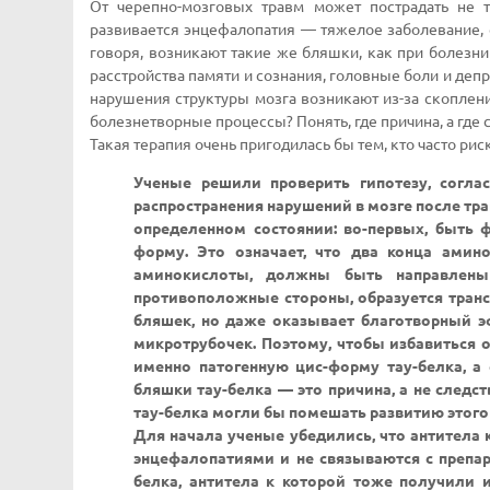
От черепно-мозговых травм может пострадать не т
развивается энцефалопатия — тяжелое заболевание,
говоря, возникают такие же бляшки, как при болезни
расстройства памяти и сознания, головные боли и депре
нарушения структуры мозга возникают из-за скоплений
болезнетворные процессы? Понять, где причина, а где
Такая терапия очень пригодилась бы тем, кто часто ри
Ученые решили проверить гипотезу, согла
распространения нарушений в мозге после тр
определенном состоянии: во-первых, быть 
форму. Это означает, что два конца амин
аминокислоты, должны быть направлены
противоположные стороны, образуется транс-
бляшек, но даже оказывает благотворный эф
микротрубочек. Поэтому, чтобы избавиться 
именно патогенную цис-форму тау-белка, а
бляшки тау-белка — это причина, а не следс
тау-белка могли бы помешать развитию этого
Для начала ученые убедились, что антитела 
энцефалопатиями и не связываются с препа
белка, антитела к которой тоже получили 