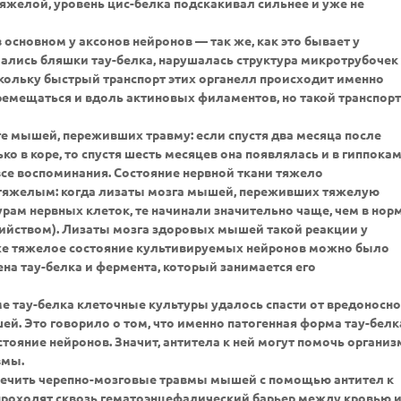
тяжелой, уровень цис-белка подскакивал сильнее и уже не
основном у аксонов нейронов — так же, как это бывает у
чались бляшки тау-белка, нарушалась структура микротрубочек
ольку быстрый транспорт этих органелл происходит именно
емещаться и вдоль актиновых филаментов, но такой транспорт
ге мышей, переживших травму: если спустя два месяца после
о в коре, то спустя шесть месяцев она появлялась и в гиппока
все воспоминания. Состояние нервной ткани тяжело
 тяжелым: когда лизаты мозга мышей, переживших тяжелую
рам нервных клеток, те начинали значительно чаще, чем в норм
бийством). Лизаты мозга здоровых мышей такой реакции у
же тяжелое состояние культивируемых нейронов можно было
ена тау-белка и фермента, который занимается его
ме тау-белка клеточные культуры удалось спасти от вредоносно
й. Это говорило о том, что именно патогенная форма тау-белк
тояние нейронов. Значит, антитела к ней могут помочь организ
вмы.
лечить черепно-мозговые травмы мышей с помощью антител к
 проходят сквозь гематоэнцефалический барьер между кровью 