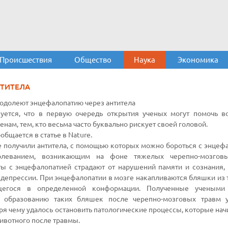
Происшествия
Общество
Наука
Экономика
ТИТЕЛА
одолеют энцефалопатию через антитела
вуется, что в первую очередь открытия ученых могут помочь 
енам, тем, кто весьма часто буквально рискует своей головой.
общается в статье в Nature.
 получили антитела, с помощью которых можно бороться с энцеф
леванием, возникающим на фоне тяжелых черепно-мозговы
ы с энцефалопатией страдают от нарушений памяти и сознания,
 депрессии. При энцефалопатии в мозге накапливаются бляшки из т
щегося в определенной конформации. Полученные учеными 
 образованию таких бляшек после черепно-мозговых травм 
ря чему удалось остановить патологические процессы, которые нач
ивотного после травмы.