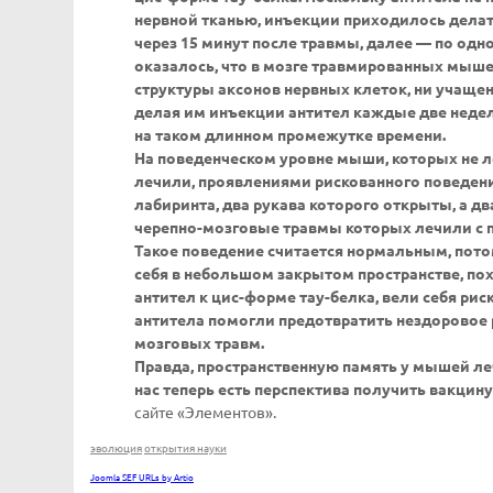
нервной тканью, инъекции приходилось дела
через 15 минут после травмы, далее — по одн
оказалось, что в мозге травмированных мышей
структуры аксонов нервных клеток, ни учаще
делая им инъекции антител каждые две недел
на таком длинном промежутке времени.
На поведенческом уровне мыши, которых не 
лечили, проявлениями рискованного поведен
лабиринта, два рукава которого открыты, а 
черепно-мозговые травмы которых лечили с п
Такое поведение считается нормальным, пото
себя в небольшом закрытом пространстве, по
антител к цис-форме тау-белка, вели себя ри
антитела помогли предотвратить нездоровое 
мозговых травм.
Правда, пространственную память у мышей леч
нас теперь есть перспектива получить вакцин
сайте «Элементов».
эволюция
открытия науки
Joomla SEF URLs by Artio