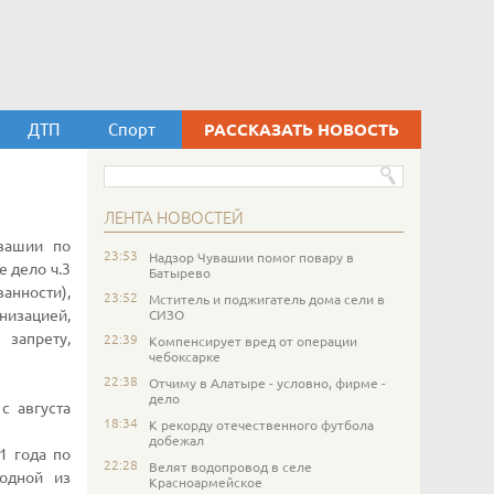
ДТП
Спорт
РАССКАЗАТЬ НОВОСТЬ
ЛЕНТА НОВОСТЕЙ
вашии по
23:53
Надзор Чувашии помог повару в
 дело ч.3
Батырево
анности),
23:52
Мститель и поджигатель дома сели в
изацией,
СИЗО
запрету,
22:39
Компенсирует вред от операции
чебоксарке
22:38
Отчиму в Алатыре - условно, фирме -
дело
с августа
18:34
К рекорду отечественного футбола
добежал
1 года по
22:28
Велят водопровод в селе
одной из
Красноармейское