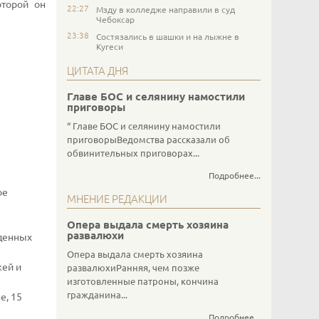
оторой он
22:27
Мзду в колледже направили в суд
Чебоксар
23:38
Состязались в шашки и на лыжне в
Кугеси
ЦИТАТА ДНЯ
Главе БОС и селянину намостили
приговоры
Главе БОС и селянину намостили
приговорыВедомства рассказали об
обвинительных приговорах...
Подробнее...
ое
МНЕНИЕ РЕДАКЦИИ
Опера выдала смерть хозяина
развалюхи
еденных
Опера выдала смерть хозяина
жей и
развалюхиРанняя, чем позже
изготовленные патроны, кончина
гражданина...
е, 15
Подробнее...