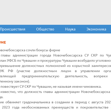
Происшествия
Общество
Наука
Экономика
РМЕ
овочебоксарска сочли бонусы фирме
 главы администрации города Новочебоксарска СУ СКР по Чу
лам УФСБ по Чувашии и прокуратуры Чувашии возбудило уголовное
(превышение должностных полномочий из корыстной заинтересов
 УК РФ (участие должностным лицом в управлении орган
твляющей предпринимательскую деятельность, вопреки 
ленному законом).
 повествует СУ СКР по Чувашии, не называя имени чиновника.
известно, что должность главы администрации Новочебоксарска 
а.
ие обвиняет градоначальника в создании в период с августа 202
ь 2023 года необоснованных преимуществ и покровительстве 