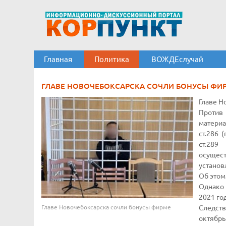
Главная
Политика
ВОЖДЕслучай
ГЛАВЕ НОВОЧЕБОКСАРСКА СОЧЛИ БОНУСЫ ФИ
Главе Н
Против
материа
ст.286 
ст.289
осущес
установ
Об этом
Однако 
2021 год
Главе Новочебоксарска сочли бонусы фирме
Следств
октябр