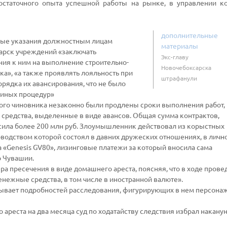
статочного опыта успешной работы на рынке, в управлении к
дополнительные
нные указания должностным лицам
материалы
арск учреждений «заключать
Экс-главу
ия к ним на выполнение строительно-
Новочебоксарска
а», «а также проявлять лояльность при
штрафанули
рядка их авансирования, что не было
 иных процедур»
ного чиновника незаконно были продлены сроки выполнения работ,
редства, выделенные в виде авансов. Общая сумма контрактов,
ила более 200 млн руб. Злоумышленник действовал из корыстных
оводством которой состоял в давних дружеских отношениях, в личн
 «Genesis GV80», лизинговые платежи за который вносила сама
о Чувашии.
ера пресечения в виде домашнего ареста, поясняя, что в ходе пров
енежные средства, в том числе в иностранной валюте».
рывает подробностей расследования, фигурирующих в нем персона
 ареста на два месяца суд по ходатайству следствия избрал наканун