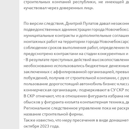
строительных компаний республики, не имеющей до
«участвовал через доверенных лиц».
По версии следствия, Дмитрий Пулатов давал незако
подведомственных администрации города Новочебокс
муниципальные контракты и дополнительные соглашен
монтажных работ на территории города Новочебоксарск
соблюдении сроков выполнения работ, определении по
предусмотрено контрактами на стадии конкурентных и
- В результате преступных действий высокопоставлен
необоснованно использовались бюджетные денежные с
заключенных с аффилированной организацией, превыс
побуждений, получив от строительной компании, с рук
пользование дорогостоящий автомобиль бизнес-класса
коммерческая организация,- подчеркивают в СУ СКР п
В СКР отмечают, что в отношении фигуранта избрана м
обысков у фигуранта «изъята компьютерная техника, д
Региональное следственное управление пока не раск
название строительной фирмы.
Также известно, что меру пресечения в виде домашнего
октября 2023 года.