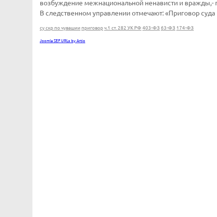
возбуждение межнациональной ненависти и вражды,- п
В следственном управлении отмечают: «Приговор суда 
су скр по чувашии
приговор
ч.1 ст. 282 УК РФ
403-ФЗ
63-ФЗ
174-ФЗ
Joomla SEF URLs by Artio