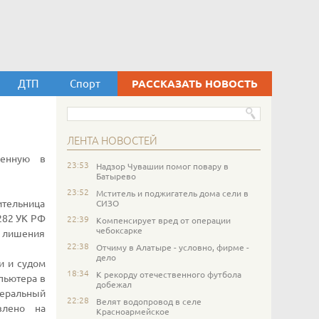
ДТП
Спорт
РАССКАЗАТЬ НОВОСТЬ
ЛЕНТА НОВОСТЕЙ
ченную в
23:53
Надзор Чувашии помог повару в
Батырево
23:52
Мститель и поджигатель дома сели в
тельница
СИЗО
282 УК РФ
22:39
Компенсирует вред от операции
чебоксарке
а лишения
22:38
Отчиму в Алатыре - условно, фирме -
дело
 и судом
18:34
К рекорду отечественного футбола
пьютера в
добежал
деральный
22:28
Велят водопровод в селе
влено на
Красноармейское