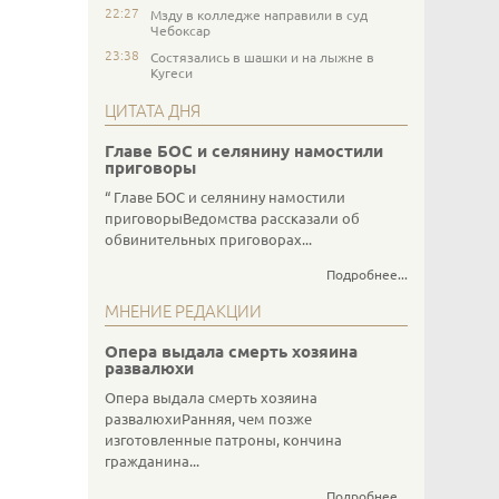
22:27
Мзду в колледже направили в суд
Чебоксар
23:38
Состязались в шашки и на лыжне в
Кугеси
ЦИТАТА ДНЯ
Главе БОС и селянину намостили
приговоры
Главе БОС и селянину намостили
приговорыВедомства рассказали об
обвинительных приговорах...
Подробнее...
МНЕНИЕ РЕДАКЦИИ
Опера выдала смерть хозяина
развалюхи
Опера выдала смерть хозяина
развалюхиРанняя, чем позже
изготовленные патроны, кончина
гражданина...
Подробнее...