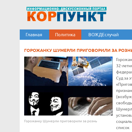
Главная
Политика
ВОЖДЕслучай
ГОРОЖАНКУ ШУМЕРЛИ ПРИГОВОРИЛИ ЗА РОЗН
Горожан
32-лет
федерал
Суд за э
«Приго
признан
(возбуж
свободы
Шумерл
установ
Горожанку Шумерли приговорили за рознь
социаль
список