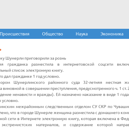
Происшествия
Общество
Наука
Экономика
Ь
ку Шумерли приговорили за рознь
няя гражданка разместила в интернетовской соцсети вклю
ьный список электронную книгу.
то дал гражданке 1 год условно.
вором Шумерлинского районного суда 32-летняя местная жи
а виновной в совершении преступления, предусмотренного ч. 1 ст. 
дение ненависти и вражды). Ей назначено наказание в виде 1 год
 условно.
инским межрайонным следственным отделом СУ СКР по Чувашии
лено, что в городе Шумерле женщина разместила с домашнего ком
ной сети в Интернете электронную книгу, которая включена в Фе
 экстремистских материалов, и содержание которой напра