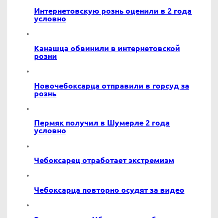
Интернетовскую рознь оценили в 2 года
условно
Канашца обвинили в интернетовской
розни
Новочебоксарца отправили в горсуд за
рознь
Пермяк получил в Шумерле 2 года
условно
Чебоксарец отработает экстремизм
Чебоксарца повторно осудят за видео