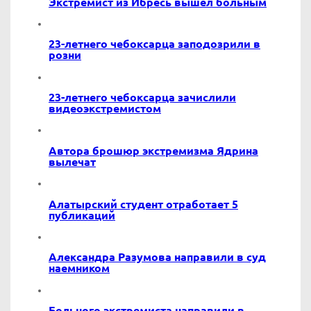
Экстремист из Ибресь вышел больным
23-летнего чебоксарца заподозрили в
розни
23-летнего чебоксарца зачислили
видеоэкстремистом
Автора брошюр экстремизма Ядрина
вылечат
Алатырский студент отработает 5
публикаций
Александра Разумова направили в суд
наемником
Больного экстремиста направили в