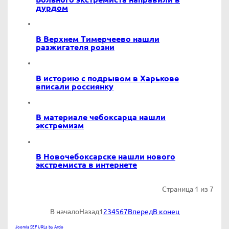
дурдом
В Верхнем Тимерчеево нашли
разжигателя розни
В историю с подрывом в Харькове
вписали россиянку
В материале чебоксарца нашли
экстремизм
В Новочебоксарске нашли нового
экстремиста в интернете
Страница 1 из 7
В начало
Назад
1
2
3
4
5
6
7
Вперед
В конец
Joomla SEF URLs by Artio