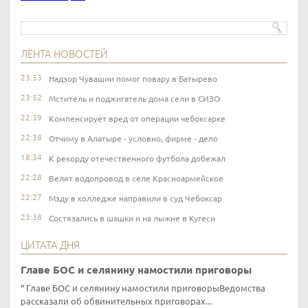
ЛЕНТА НОВОСТЕЙ
23:53
Надзор Чувашии помог повару в Батырево
23:52
Мститель и поджигатель дома сели в СИЗО
22:39
Компенсирует вред от операции чебоксарке
22:38
Отчиму в Алатыре - условно, фирме - дело
18:34
К рекорду отечественного футбола добежал
22:28
Велят водопровод в селе Красноармейское
22:27
Мзду в колледже направили в суд Чебоксар
23:38
Состязались в шашки и на лыжне в Кугеси
ЦИТАТА ДНЯ
Главе БОС и селянину намостили приговоры
Главе БОС и селянину намостили приговорыВедомства
рассказали об обвинительных приговорах...