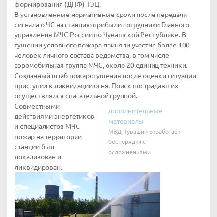
формирования (ДПФ) ТЭЦ.
В установленные нормативные сроки после передачи
сигнала о ЧС на станцию прибыли сотрудники Главного
управления МЧС России по Чувашской Республике. В
тушении условного пожара приняли участие более 100
человек личного состава ведомства, в том числе
аэромобильная группа МЧС, около 20 единиц техники.
Созданный штаб пожаротушения после оценки ситуации
приступил к ликвидации огня. Поиск пострадавших
осуществлялся спасательной группой.
Совместными
дополнительные
действиями энергетиков
материалы
и специалистов МЧС
МВД Чувашии отработает
пожар на территории
беспорядки с
станции был
осложнениями
локализован и
ликвидирован.