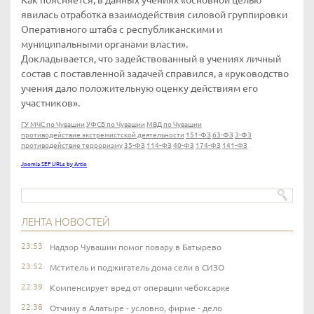
Как поясняется, в данных учениях «основной целью
явилась отработка взаимодействия силовой группировки
Оперативного штаба с республиканскими и
муниципальными органами власти».
Докладывается, что задействованный в учениях личный
состав с поставленной задачей справился, а «руководство
учения дало положительную оценку действиям его
участников».
ГУ МЧС по Чувашии
УФСБ по Чувашии
МВД по Чувашии
противодействие экстремистской деятельности
151-ФЗ
63-ФЗ
3-ФЗ
противодействие терроризму
35-ФЗ
114-ФЗ
40-ФЗ
174-ФЗ
141-ФЗ
Joomla SEF URLs by Artio
ЛЕНТА НОВОСТЕЙ
23:53
Надзор Чувашии помог повару в Батырево
23:52
Мститель и поджигатель дома сели в СИЗО
22:39
Компенсирует вред от операции чебоксарке
22:38
Отчиму в Алатыре - условно, фирме - дело