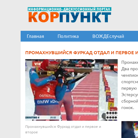
Главная
Политика
ВОЖДЕслучай
ПРОМАХНУВШИЙСЯ ФУРКАД ОТДАЛ И ПЕРВОЕ И
Промахн
Два про
чемпион
спортсм
первую 
Эстерс
сборной
гонок.
Промахнувшийся Фуркад отдал и первое и
второе