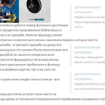
дополнительные
материалы
Норвежский ветер заг
Ольгу Подчуфарову на
на огневом рубеже перед финишем дистанции
место
кто продемонстрированные Бабиковым и
е и в стрельбе. Именно француз своей
отрезке позволил россиянам завоевать первое и второе место.
ельбе - в третьей стрельбе он допустил
дополнительные
француза в тот момент были решительно все
материалы
трельбой он заметно опережал всех
Фуркад и Бьорндален
 слегка по-французски легкомысленно.
взяли золото и сереб
-таки «рысаками» прибежали к финишу
х штрафных кругов, так и не смог их
дополнительные
материалы
серии «вне пьедестала» в гонках - все
Норвежский ветер заг
российских биатлонис
мира россияне уступят свое место на
еще далек от желанного перманентного пребывания на верхних сту