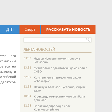
ДТП
Спорт
РАССКАЗАТЬ НОВОСТЬ
ЛЕНТА НОВОСТЕЙ
атлонного
23:53
Надзор Чувашии помог повару в
оссийским
Батырево
раться на
23:52
Мститель и поджигатель дома сели в
иатлону в
СИЗО
ссийской
22:39
Компенсирует вред от операции
чебоксарке
 десятков
22:38
Отчиму в Алатыре - условно, фирме -
дело
18:34
К рекорду отечественного футбола
добежал
22:28
Велят водопровод в селе
Красноармейское