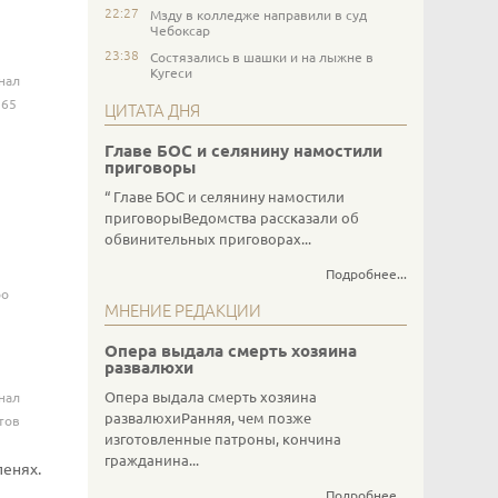
22:27
Мзду в колледже направили в суд
Чебоксар
23:38
Состязались в шашки и на лыжне в
Кугеси
нал
 65
ЦИТАТА ДНЯ
Главе БОС и селянину намостили
приговоры
Главе БОС и селянину намостили
приговорыВедомства рассказали об
обвинительных приговорах...
Подробнее...
ро
МНЕНИЕ РЕДАКЦИИ
Опера выдала смерть хозяина
развалюхи
Опера выдала смерть хозяина
нал
развалюхиРанняя, чем позже
тов
изготовленные патроны, кончина
гражданина...
пенях.
Подробнее...