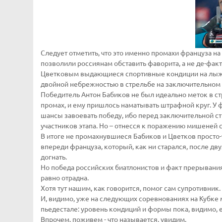
Следует отметить, что это именно промахи француза 
позволили россиянам обставить фаворита, а не де-фа
Цветковым выдающиеся спортивные кондиции на лыжн
двойной небрежностью в стрельбе на заключительном 
Победитель Антон Бабиков не был идеально меток в стр
промах, и ему пришлось наматывать штрафной круг. У 
шансы завоевать победу, ибо перед заключительной с
участников этапа. Но – отнесся к поражению мишеней
В итоге не промахнувшиеся Бабиков и Цветков просто
впереди француза, который, как ни старался, после дву
догнать.
Но победа российских биатлонистов и факт прерывания 
равно отрадна.
Хотя тут нашим, как говорится, помог сам супротивник.
И, видимо, уже на следующих соревнованиях на Кубке 
пьедестале: уровень кондиций и формы пока, видимо, 
Впрочем, поживем - что называется, увидим.