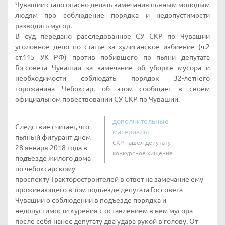
Чувашии стало опасно делать замечания пьяным молодым
людям про соблюдение порядка и недопустимости
разводить мусор.
В суд передано расследованное СУ СКР по Чувашии
уголовное дело по статье за хулиганское избиение (ч.2
ст.115 УК РФ) против побившего по пьяни депутата
Госсовета Чувашии за замечание об уборке мусора и
необходимости соблюдать порядок 32-летнего
горожанина Чебоксар, об этом сообщает в своем
официальном повествовании СУ СКР по Чувашии.
дополнительные
Следствие считает, что
материалы
пьяный фигурант днем
СКР нашел депутату
28 января 2018 года в
конкурсное хищение
подъезде жилого дома
по чебоксарскому
проспекту Тракторостроителей в ответ на замечание ему
проживающего в том подъезде депутата Госсовета
Чувашии о соблюдении в подъезде порядка и
недопустимости курения с оставлением в нем мусора
после себя нанес депутату два удара рукой в голову. От