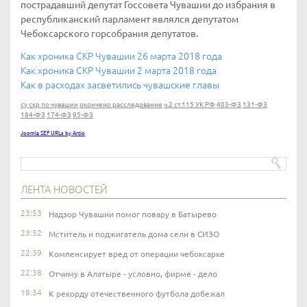
пострадавший депутат Госсовета Чувашии до избрания в
республиканский парламент являлся депутатом
Чебоксарского горсобрания депутатов.
Как хроника СКР Чувашии 26 марта 2018 года
Как хроника СКР Чувашии 2 марта 2018 года
Как в расходах засветились чувашские главы
су скр по чувашии
окончено расследование
ч.2 ст.115 УК РФ
403-ФЗ
131-ФЗ
184-ФЗ
174-ФЗ
95-ФЗ
Joomla SEF URLs by Artio
ЛЕНТА НОВОСТЕЙ
23:53
Надзор Чувашии помог повару в Батырево
23:52
Мститель и поджигатель дома сели в СИЗО
22:39
Компенсирует вред от операции чебоксарке
22:38
Отчиму в Алатыре - условно, фирме - дело
18:34
К рекорду отечественного футбола добежал