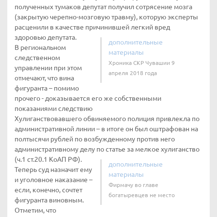
полученных тумаков депутат получил сотрясение мозга
(закрытую черепно-мозговую травму), которую эксперты
расценили в качестве причинившей легкий вред
здоровью депутата.
дополнительные
В региональном
материалы
следственном
Хроника СКР Чувашии 9
управлении при этом
апреля 2018 года
отмечают, что вина
фигуранта – помимо
прочего - доказывается его же собственными
показаниями следствию
Хулиганствовавшего обвиняемого полиция привлекла по
административной линии – в итоге он был оштрафован на
полтысячи рублей по возбужденному против него
административному делу по статье за мелкое хулиганство
(ч.1 ст.20.1 КоАП РФ).
дополнительные
Теперь суд назначит ему
материалы
и уголовное наказание –
Фирмачу во главе
если, конечно, сочтет
богатыревцев не место
фигуранта виновным.
Отметим, что