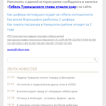
Напомним, о данной истории ранее сообщалось в заметке
«
Гибель Турмышского главы отдали суду
» на сайте.
Как шофера легковушки осудят за гибель мотоциклиста
Как возле Воронцовки разбились 2 шофера
Как смерть пассажира в Канашском районе отсидит за 2
года
ДТП
прокуратура чувашии
приговор
гибель людей
нарушение правил дорожного движения
ч.4 ст.264 УК РФ
323-ФЗ
79-ФЗ
63-ФЗ
131-ФЗ
2202-1-ФЗ
25-ФЗ
184-ФЗ
196-ФЗ
174-ФЗ
197-ФЗ
Joomla SEF URLs by Artio
ЛЕНТА НОВОСТЕЙ
23:53
Надзор Чувашии помог повару в Батырево
23:52
Мститель и поджигатель дома сели в СИЗО
22:39
Компенсирует вред от операции чебоксарке
22:38
Отчиму в Алатыре - условно, фирме - дело
18:34
К рекорду отечественного футбола добежал