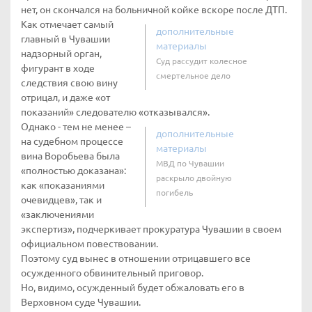
нет, он скончался на больничной койке вскоре после ДТП.
Как отмечает самый
дополнительные
главный в Чувашии
материалы
надзорный орган,
Суд рассудит колесное
фигурант в ходе
смертельное дело
следствия свою вину
отрицал, и даже «от
показаний» следователю «отказывался».
Однако - тем не менее –
дополнительные
на судебном процессе
материалы
вина Воробьева была
МВД по Чувашии
«полностью доказана»:
раскрыло двойную
как «показаниями
погибель
очевидцев», так и
«заключениями
экспертиз», подчеркивает прокуратура Чувашии в своем
официальном повествовании.
Поэтому суд вынес в отношении отрицавшего все
осужденного обвинительный приговор.
Но, видимо, осужденный будет обжаловать его в
Верховном суде Чувашии.