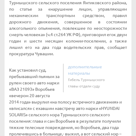
Турмышского сельского поселения Янтиковского района,
по статье за «нарушение лицом, управляющим
механическим транспортным средством, правил
дорожного движения, совершенное в состоянии
алкогольного опьянения, повлекшее по неосторожности
смерть человека» (ч.4 ст.264 УК РФ), приговорил егок двум
годам и шести месяцам колонии-поселении, а также
лишил его на два года водительских прав, сообщает
прокуратура Чувашии.
дополнительные
Как установил суд,
материалы
пребывавший пьяным за
Гибель Турмышского
рулем своего авто марки
главы отдали суду
«ВАЗ 21093» Воробьев
«вечером 20 августа
2014 года» вырулил «на полосу встречного движения» и
«вписался» с ехавшим навстречу авто марки «HYUNDAI
SOLARIS» сельского мэра Турмышского сельского
поселения: глава и сам Воробъев в результате получили
тяжкие телесные повреждения, но Воробъев, два года
пролечившись в больнице,- выжил, а вот сельский мэр –