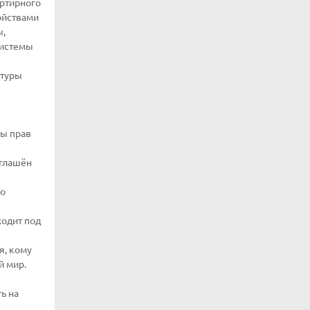
артирного
ойствами
ы,
системы
атуры
ты прав
зглашён
 о
ходит под
я, кому
й мир.
ь на