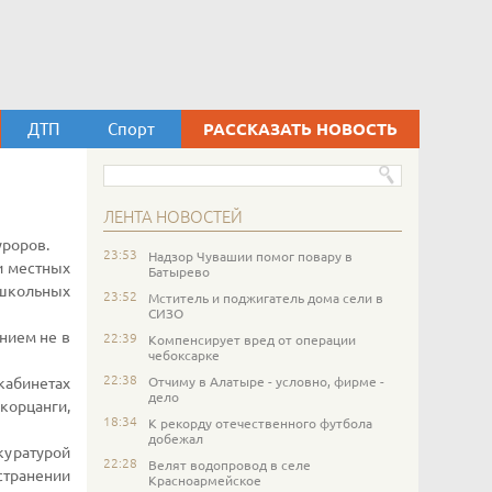
ДТП
Спорт
РАССКАЗАТЬ НОВОСТЬ
ЛЕНТА НОВОСТЕЙ
уроров.
23:53
Надзор Чувашии помог повару в
и местных
Батырево
ошкольных
23:52
Мститель и поджигатель дома сели в
СИЗО
нием не в
22:39
Компенсирует вред от операции
чебоксарке
22:38
Отчиму в Алатыре - условно, фирме -
кабинетах
дело
корцанги,
18:34
К рекорду отечественного футбола
добежал
уратурой
22:28
Велят водопровод в селе
транении
Красноармейское