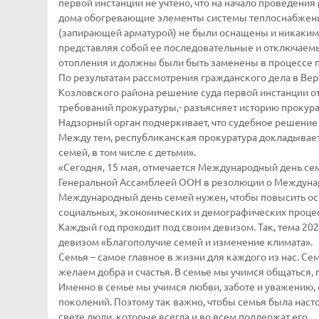
первой инстанции не учтено, что на начало проведени
дома обогревающие элементы системы теплоснабжения
(запирающей арматурой) не были оснащены и никаким
представляя собой ее последовательные и отключаемы
отопления и должны были быть заменены в процессе 
По результатам рассмотрения гражданского дела в Ве
Козловского района решение суда первой инстанции 
требований прокуратуры,- разъясняет историю прокур
Надзорный орган подчеркивает, что судебное решение 
Между тем, республиканская прокуратура докладывает
семей, в том числе с детьми».
«Сегодня, 15 мая, отмечается Международный день сем
Генеральной Ассамблеей ООН в резолюции о Междунаро
Международный день семей нужен, чтобы повысить ос
социальных, экономических и демографических процес
Каждый год проходит под своим девизом. Так, тема 20
девизом «Благополучие семей и изменение климата».
Семья – самое главное в жизни для каждого из нас. Сем
желаем добра и счастья. В семье мы учимся общаться
Именно в семье мы учимся любви, заботе и уважению, 
поколений. Поэтому так важно, чтобы семья была наст
свете люди, которые всегда и во всем поддержат его.