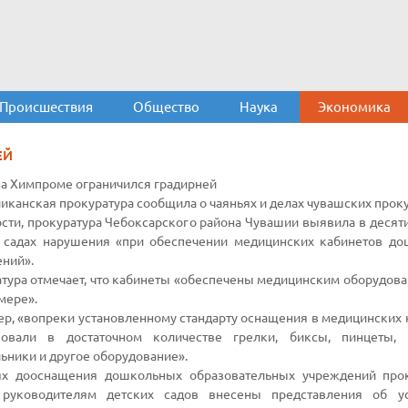
Происшествия
Общество
Наука
Экономика
ЕЙ
а Химпроме ограничился градирней
иканская прокуратура сообщила о чаяньях и делах чувашских прок
ости, прокуратура Чебоксарского района Чувашии выявила в десят
х садах нарушения «при обеспечении медицинских кабинетов д
ний».
тура отмечает, что кабинеты «обеспечены медицинским оборудова
мере».
р, «вопреки установленному стандарту оснащения в медицинских 
твовали в достаточном количестве грелки, биксы, пинцеты, 
ьники и другое оборудование».
ях дооснащения дошкольных образовательных учреждений прок
 руководителям детских садов внесены представления об ус