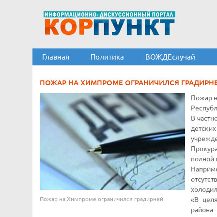
Главная
Политика
ВОЖДЕслучай
ПОЖАР НА ХИМПРОМЕ ОГРАНИЧИЛСЯ ГРАДИРН
Пожар н
Республ
В частн
детски
учрежде
Прокура
полной 
Наприме
отсутс
холодил
Пожар на Химпроме ограничился градирней
«В цел
района