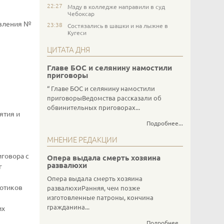
22:27
Мзду в колледже направили в суд
Чебоксар
авления №
23:38
Состязались в шашки и на лыжне в
Кугеси
ЦИТАТА ДНЯ
Главе БОС и селянину намостили
приговоры
Главе БОС и селянину намостили
приговорыВедомства рассказали об
обвинительных приговорах...
ятия и
Подробнее...
МНЕНИЕ РЕДАКЦИИ
иговора с
Опера выдала смерть хозяина
развалюхи
г
Опера выдала смерть хозяина
котиков
развалюхиРанняя, чем позже
изготовленные патроны, кончина
гражданина...
их
Подробнее...