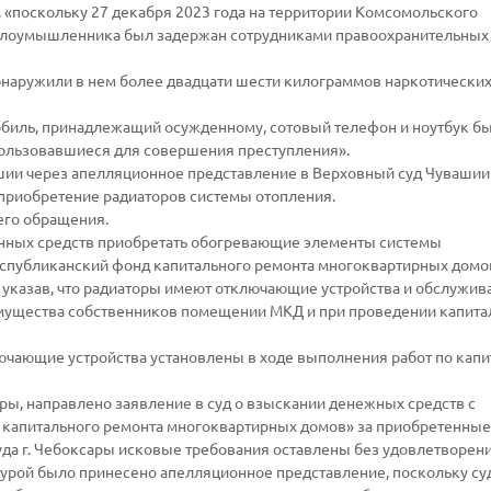
 «поскольку 27 декабря 2023 года на территории Комсомольского
 злоумышленника был задержан сотрудниками правоохранительных
наружили в нем более двадцати шести килограммов наркотических
обиль, принадлежащий осужденному, сотовый телефон и ноутбук б
пользовавшиеся для совершения преступления».
шии через апелляционное представление в Верховный суд Чувашии
приобретение радиаторов системы отопления.
его обращения.
венных средств приобретать обогревающие элементы системы
«Республиканский фонд капитального ремонта многоквартирных домо
, указав, что радиаторы имеют отключающие устройства и обслужив
о имущества собственников помещении МКД и при проведении капита
лючающие устройства установлены в ходе выполнения работ по кап
ры, направлено заявление в суд о взыскании денежных средств с
капитального ремонта многоквартирных домов» за приобретенные
да г. Чебоксары исковые требования оставлены без удовлетворени
турой было принесено апелляционное представление, поскольку с