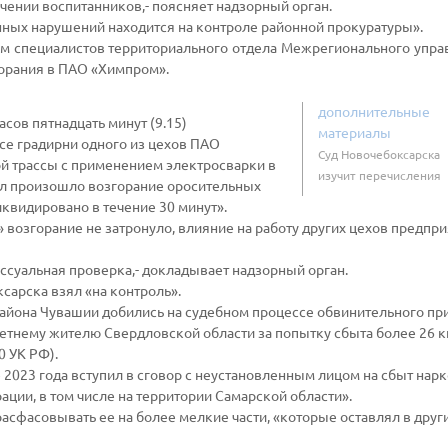
ении воспитанников,- поясняет надзорный орган.
нных нарушений находится на контроле районной прокуратуры».
ем специалистов территориального отдела Межрегионального упр
горания в ПАО «Химпром».
дополнительные
сов пятнадцать минут (9.15)
материалы
се градирни одного из цехов ПАО
Суд Новочебоксарска
й трассы с применением электросварки в
изучит перечисления
ал произошло возгорание оросительных
квидировано в течение 30 минут».
озгорание не затронуло, влияние на работу других цехов предпри
ссуальная проверка,- докладывает надзорный орган.
сарска взял «на контроль».
района Чувашии добились на судебном процессе обвинительного пр
етнему жителю Свердловской области за попытку сбыта более 26 к
0 УК РФ).
е 2023 года вступил в сговор с неустановленным лицом на сбыт нар
ции, в том числе на территории Самарской области».
расфасовывать ее на более мелкие части, «которые оставлял в друг