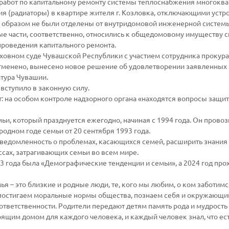
я работ по капитальному ремонту системы теплоснабжения многокв
 (радиаторы) в квартире жителя г. Козловка, отключающими устр
 образом не были отделены от внутридомовой инженерной систем
е части, соответственно, относились к общедомовому имуществу 
проведения капитального ремонта.
рховном суде Чувашской Республики с участием сотрудника прокур
отменено, вынесено новое решение об удовлетворении заявленных
атура Чувашии.
вступило в законную силу.
: на особом контроле надзорного органа «находятся вопросы защи
ьи, который празднуется ежегодно, начиная с 1994 года. Он прово
дном годе семьи от 20 сентября 1993 года.
ведомленность о проблемах, касающихся семей, расширить знания
сах, затрагивающих семьи во всем мире.
23 года была «Демографические тенденции и семьи», а 2024 год про
ья – это близкие и родные люди, те, кого мы любим, о ком заботимс
, постигаем моральные нормы общества, познаем себя и окружающи
ответственности. Родители передают детям память рода и мудрость
оящим домом для каждого человека, и каждый человек знал, что ест