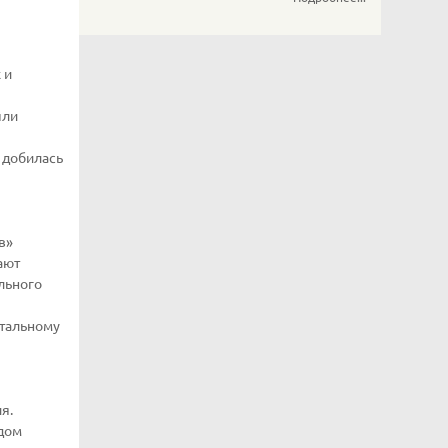
 и
ыли
 добилась
в»
ают
льного
итальному
я.
удом