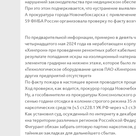
нарушений законодательства при медицинском обеспеч
При это этом подчеркивается, что «устранение выявле
А прокуратура города Новочебоксарска с привлечени
59 ФМБА России организовала проверку по факту воз
По предварительной информации, примерно в девять ча
четырнадцатого мая 2024 года «в неработающем корпу
«Химпром» при проведении ремонтных работ кабельно
результате попадания искры на изоляционный матери
элементов градирни на нижнем этаже, которое было ли
«Технологическое оборудование цехов ПАО «Химпром» в
других предприятий отсутствует»
По факту пожара в настоящее время проводится проце
Ход проверки, как водится, прокурор города Новочебок
Ну, а гособвинители из прокуратуры Комсомольского 
семью годами отсидки в колонии строгого режима 35-л
наркотических средств (ч.5 ст.228.1 УК РФ через ч.3 ст.3
Как установил суд, осужденный по интернету в декабр
«на территории различных регионов Российской Федера
Фигурант обязан забрать оптовую партию наркотиков, 
тайниках-закладках для дальнейшего сбыта».