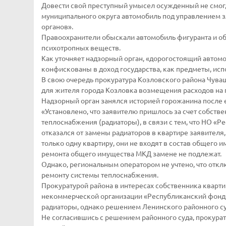
Довести свой преступный умысел осужденный не смог,
муниципального округа автомобиль под управлением
органов».
Правоохранители обыскали автомобиль фигуранта и об
психотропных веществ.
Как уточняет надзорный орган, «дорогостоящий автом
конфискованы в доход государства, как предметы, ис
В свою очередь прокуратура Козловского района Чува
для жителя города Козловка возмещения расходов на 
Надзорный орган занялся историей горожанина после 
«Установлено, что заявителю пришлось за счет собст
теплоснабжения (радиаторы), в связи с тем, что НО 
отказался от замены радиаторов в квартире заявителя
только одну квартиру, они не входят в состав общег
ремонта общего имущества МКД замене не подлежат.
Однако, региональным оператором не учтено, что отк
ремонту системы теплоснабжения.
Прокуратурой района в интересах собственника кварти
некоммерческой организации «Республиканский фонд 
радиаторы, однако решением Ленинского районного су
Не согласившись с решением районного суда, прокура