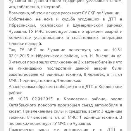
Чувашии по давней своей «традиции» умалчивает о том,
что, собственно, с жертвой.
Возможно, об этом вскоре расскажет СУ СКР по Чувашии.
Собственно, не ясна и судьба угодивших в ДТП в
Ибресинском, Козловском и Шумерлинском районах
Чувашии. ГУ МЧС повествует лишь о времени аварий и
количестве участвовавших в спасательных операциях
техники и людей.
Так, ГУ МЧС по Чувашии повествует, что «в 10.31
02.01.2015 в Ибресинском районе, н.п. Н. Высли на ул.
Энгельса произошло столкновение 2-х автомобилей» и что
на ликвидацию последствий данной аварии были
задействованы «3 единицы техники, 8 человек, в т.ч. от
МЧС: 1 единица техники, 4 человека».
Аналогичным образом сообщается и о ДТП в Козловском
районе.
«В 10.23 02.01.2015 в Козловском районе, около
Октябрьского поворота произошел съезд автомобиля в
кювет. Привлекаемые силы и средства, всего: 3 единицы
техники, 8 человек, в т.ч. от МЧС: 1 единица техники, 3
человека,- повествует ГУ МЧС по Чувашии.
Практически такая же информация и о ДТП в