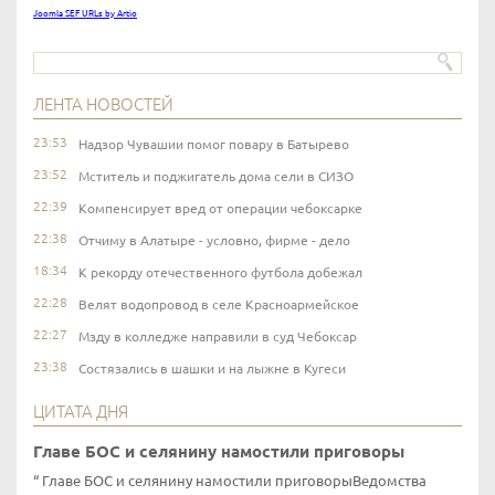
Joomla SEF URLs by Artio
ЛЕНТА НОВОСТЕЙ
23:53
Надзор Чувашии помог повару в Батырево
23:52
Мститель и поджигатель дома сели в СИЗО
22:39
Компенсирует вред от операции чебоксарке
22:38
Отчиму в Алатыре - условно, фирме - дело
18:34
К рекорду отечественного футбола добежал
22:28
Велят водопровод в селе Красноармейское
22:27
Мзду в колледже направили в суд Чебоксар
23:38
Состязались в шашки и на лыжне в Кугеси
ЦИТАТА ДНЯ
Главе БОС и селянину намостили приговоры
Главе БОС и селянину намостили приговорыВедомства