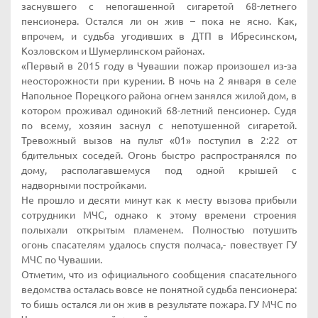
заснувшего с непогашенной сигаретой 68-летнего
пенсионера. Остался ли он жив – пока не ясно. Как,
впрочем, и судьба угодивших в ДТП в Ибресинском,
Козловском и Шумерлинском районах.
«Первый в 2015 году в Чувашии пожар произошел из-за
неосторожности при курении. В ночь на 2 января в селе
Напольное Порецкого района огнем занялся жилой дом, в
котором проживал одинокий 68-летний пенсионер. Судя
по всему, хозяин заснул с непотушенной сигаретой.
Тревожный вызов на пульт «01» поступил в 2:22 от
бдительных соседей. Огонь быстро распространялся по
дому, располагавшемуся под одной крышей с
надворными постройками.
Не прошло и десяти минут как к месту вызова прибыли
сотрудники МЧС, однако к этому времени строения
полыхали открытым пламенем. Полностью потушить
огонь спасателям удалось спустя полчаса,- повествует ГУ
МЧС по Чувашии.
Отметим, что из официального сообщения спасательного
ведомства осталась вовсе не понятной судьба пенсионера:
то бишь остался ли он жив в результате пожара. ГУ МЧС по