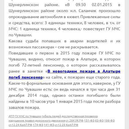
Шумерлинском районе. «В 09.50 02.01.2015 в
Шумерлинском районе около н.п. Саланчик произошло
опрокидывание автомобиля в кювет. Привлекаемые силы
и средства, всего: 3 единицы техники, 8 человек, в т.ч. от
МЧС: 1 единица техники, 4 человека,- повествует ГУ МЧС
по Чувашии.
Какова судьба попавших в аварии водителей и их
возможных пассажирах – сие не раскрывается.
Поведавшее о первом в 2015 году пожаре ГУ МЧС по
Чувашии, видимо, относит пожар в Алатыре, в котором
погиб 72-летний пенсионер, о котором рассказывалось
ранее в заметке «
В новогоднем пожаре в Алатыре
погиб пенсионер
» на сайте, к пожарам еще старого года.
Какие-то формальные основания для этого, наверное, у ГУ
МЧС по Чувашии есть: он ведь начался в три часа дня 31
декабря 2014 года, однако останки погибшего были
найдены в 10 часов утра 1 января 2015 года после разбора
завалов пожара.
ДТП
ГУ МЧС по Чувашии
гибель людей
доследственная проверка
нарушение правил дорожного движения
ст. 264 УК РФ
151-ФЗ
63-ФЗ
196-ФЗ
ст.12.24 КоАП РФ
174-ФЗ
141-ФЗ
ст.12.29 КоАП РФ