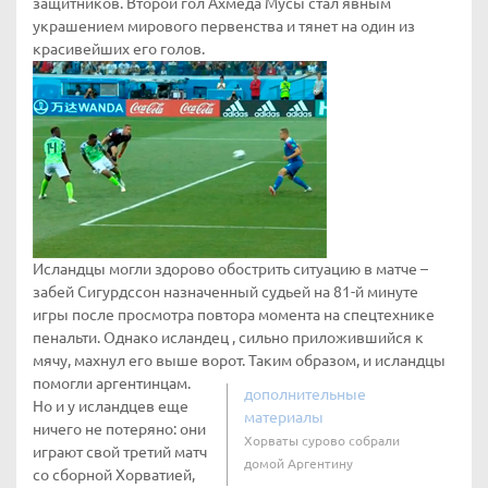
защитников. Второй гол Ахмеда Мусы стал явным
украшением мирового первенства и тянет на один из
красивейших его голов.
Исландцы могли здорово обострить ситуацию в матче –
забей Сигурдссон назначенный судьей на 81-й минуте
игры после просмотра повтора момента на спецтехнике
пенальти. Однако исландец , сильно приложившийся к
мячу, махнул его выше ворот. Таким образом, и исландцы
помогли аргентинцам.
дополнительные
Но и у исландцев еще
материалы
ничего не потеряно: они
Хорваты сурово собрали
играют свой третий матч
домой Аргентину
со сборной Хорватией,