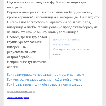
Однако и у них исландским футболистам еще надо
выиграть
Впрочем, выигрывать в этой группе необходимо всем,
кроме хорватов: и аргентинцам, и нигерийцам. Не факт, что
Нигерия позволит сборной Аргентины обыграть себя,
нигерийцам, чтобы гарантированно продолжать борьбу на
чемпионате нужно выигрывать у аргентинцев.
Словом, третий тур в этой
дополнительные
группе чреват самыми
материалы
интересными
Франция сыграет в игру на
результатами и очень
вылет
острой борьбой.
Напряжение тут достигло
апогея.
Как транжирившие перуанцы проиграли датчанам
Как Австралия завершила матч с Данией вничью
Как Ирану предписали обыгрывать португальцев
футбол
чемпионат мира
Joomla SEF URLs by Artio