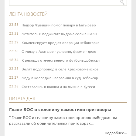
ЛЕНТА НОВОСТЕЙ
23:53
Надзор Чувашии помог повару в Батырево
23:52
Мститель и поджигатель дома сели в СИЗО
22:39
Компенсирует вред от операции чебоксарке
22:38
Отчиму в Алатыре - условно, фирме - дело
18:34
К рекорду отечественного футбола добежал
22:28
Велят водопровод в селе Красноармейское
22:27
Мзду в колледже направили в суд Чебоксар
23:38
Состязались в шашки и на лыжне в Кугеси
ЦИТАТА ДНЯ
Главе БОС и селянину намостили приговоры
Главе БОС и селянину намостили приговорыВедомства
рассказали об обвинительных приговорах...
Подробнее...