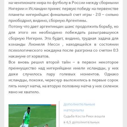
на чемпионате мира по футболу в России между сборными
Нигерии и Исландии принес первую победу на первенстве
планеты нигерийцам: финальный счет игры - 2:0 – сильно
приободрил, видимо, сборную Аргентины.
Потому что дает аргентинцам шанс продолжить борьбу, но
для этого им необходимо побеждать разыгравшуюся
сборную Нигерии. Это будет, видимо, трудная задача для
команды Лионеля Месси , находящейся в состоянии
психологического нокдауна после разгрома со счетом 0:3
накануне от хорватов.
Все вновь решил второй тайм – в первом некоторое
преимущество над нигерийцами имели исландцы, у них
даже случилось пару голевых моментов. Однако
исландцы, похоже, чересчур выложились в первые сорок
пять минут матча, на вторую половину матча у них силенок
явно не хватило.
дополнительные
материалы
Судьба Коста-Рики вошла
в 6,5 дополнительных