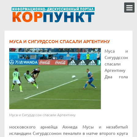
МУСА И СИГУРДССОН СПАСАЛИ АРГЕНТИНУ
Муса и
Сигурдссон
спасали
Аргентину
Два гола
Муса и Сигурдссон спасали Аргентину
московского армейца Ахмеда Мусы и незабитый
исландцем Сигурдссоном пенальти в матче второго круга